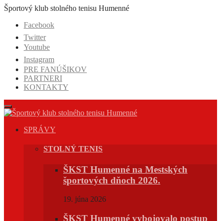
Prejsť
Športový klub stolného tenisu Humenné
na
Facebook
obsah
Twitter
Youtube
Instagram
PRE FANÚŠIKOV
PARTNERI
KONTAKTY
SPRÁVY
STOLNÝ TENIS
ŠKST Humenné na Mestských
športových dňoch 2026.
19. júna 2026
ŠKST Humenné vybojovalo postup