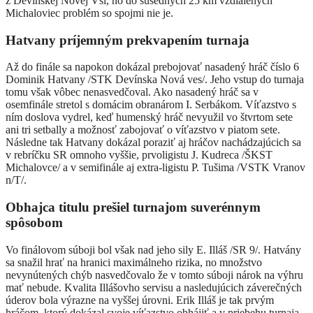
z Devínskej Novej Vsi, no do susedných 25 km vzdialených
Michaloviec problém so spojmi nie je.
Hatvany príjemným prekvapením turnaja
Až do finále sa napokon dokázal prebojovať nasadený hráč číslo 6
Dominik Hatvany /STK Devínska Nová ves/. Jeho vstup do turnaja
tomu však vôbec nenasvedčoval. Ako nasadený hráč sa v
osemfinále stretol s domácim obranárom I. Serbákom. Víťazstvo s
ním doslova vydrel, keď humenský hráč nevyužil vo štvrtom sete
ani tri setbally a možnosť zabojovať o víťazstvo v piatom sete.
Následne tak Hatvany dokázal poraziť aj hráčov nachádzajúcich sa
v rebríčku SR omnoho vyššie, prvoligistu J. Kudreca /ŠKST
Michalovce/ a v semifinále aj extra-ligistu P. Tušima /VSTK Vranov
n/T/.
Obhajca titulu prešiel turnajom suverénnym
spôsobom
Vo finálovom súboji bol však nad jeho sily E. Illáš /SR 9/. Hatvány
sa snažil hrať na hranici maximálneho rizika, no množstvo
nevynútených chýb nasvedčovalo že v tomto súboji nárok na výhru
mať nebude. Kvalita Illášovho servisu a nasledujúcich záverečných
úderov bola výrazne na vyššej úrovni. Erik Illáš je tak prvým
hráčom, ktorý dokázal svoje víťazstvo obhájiť a v priebehu turnaja