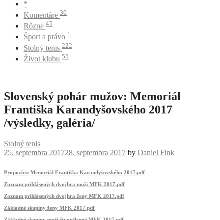
*
30
Komentáre
45
Rôzne
1
Šport a právo
222
Stolný tenis
55
Život klubu
Slovenský pohár mužov: Memoriál
Františka Karandyšovského 2017
/výsledky, galéria/
Stolný tenis
25. septembra 2017
28. septembra 2017
by
Daniel Fink
Propozície Memoriál Františka Karandyšovského 2017.pdf
Zoznam prihlásených dvojhra muži MFK 2017.pdf
Zoznam prihlásených dvojhra ženy MFK 2017.pdf
Základné skupiny ženy MFK 2017.pdf
Základné skupiny muži štvorčlenné MFK 2017.pdf