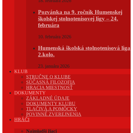
18. februára 2026
Pozvánka na 9. ročník Humenskej
školskej stolnotenisovej ligy – 24.
februára
10. februára 2026
Humenská školská stolnotenisová liga
2.kolo.
23. januára 2026
KLUB
STRUČNE O KLUBE
SÚČASNÁ FILOZOFIA
HRACIA MIESTNOSŤ
DOKUMENTY
ZÁKLADNÉ ÚDAJE
DOKUMENTY KLUBU
TLAČIVÁ A POMÔCKY
POVINNÉ ZVEREJNENIA
HRÁČI
Najmladší žiaci