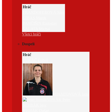
Hráč
FRANDOFEROVÁ Sára
GIBAS Marek
PANČIŠIN Radoslav
ŠALATA Michal
Všetci hráči
Dospelí
Hráč
LUKÁČ Ľuboš
MIHAĽOVOVÁ Jana
NOVÁK Peter
SERBÁK Igor
STOJÁK Dušan