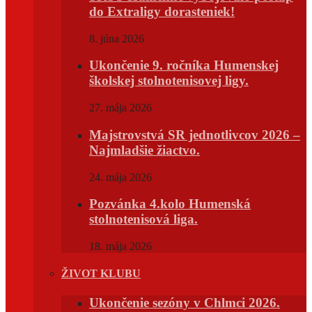
do Extraligy dorasteniek!
8. júna 2026
Ukončenie 9. ročníka Humenskej
školskej stolnotenisovej ligy.
27. mája 2026
Majstrovstvá SR jednotlivcov 2026 –
Najmladšie žiactvo.
24. mája 2026
Pozvánka 4.kolo Humenská
stolnotenisová liga.
18. mája 2026
ŽIVOT KLUBU
Ukončenie sezóny v Chlmci 2026.