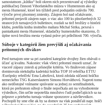
samostatnom „kútiku“ boli okrem nich prezentované aj výsledky
publikačnej činnosti Vihorlatského múzea v Humennom ako aj
mesta Humenné, ktoré len týždeň pred podujatím oslávilo 700.
výročie prvej písomnej zmienky. Záujem bol nad očakávanie,
prítomní prejavili záujem napr. o viac ako 100 ks plnofarebných 32
stranových turnajových bulletinov, rozdali sa tiež brožúry o histórii
klubu, potešila kniha insitného maliara Michal Sirika, pexesá s
pamiatkami mesta Humenné, skladačky humenského skanzenu, či
úplne nová brožúra mesta vydaná práve pri príležitosti 700. výročia.
Súboje v kategórii žien prevýšili aj očakávania
prítomných divákov
Pred turnajom sme sa pri zaradení kategórie dvojhry žien obávali o
účasť aj kvalitu. Nakoniec však všetci prítomní museli uznať, že
viaceré zápasy zniesli aj prísnejšie kritéria. Vo finálovom zápase
dominovala niekdajšia kadetská hráčka TOP 10 rebríčka ETTU
/Európsky rebríček/ Ema Labošová, ktorá zdolala súčasnú hráčku
nemeckého TSG Kaiserslautern Simonu Horváthovú. Naproti tomu
ako nedôstojné vnímame správanie sa jednej zo semifinalistiek,
ktorá po prehratom súboji o finále nepočkala ani na vyhodnotenie
výsledkov, čím určite nepotešila množstvo ľudí podieľajúcich sa na
príprave a priebehu turnaja vrátane sponzorov a návštevníkov.
Pochopili by sme ešte ak by sa domov na vlak ponáhľali napr. hráči