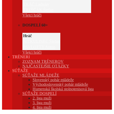
TKÁČ Ladislav
TREŠČÁK Štefan
Všetci hráči
DOSPELÍ 60+
Hráč
NITKULINEC Štefan
PAVLOTTY Anton
Všetci hráči
TRÉNERI
ZOZNAM TRÉNEROV
NAJČASTEJŠIE OTÁZKY
SÚŤAŽE
SÚŤAŽE MLÁDEŽE
Slovenský pohár mládeže
Východoslovenský pohár mládeže
Humenská školská stolnotenisová liga
SÚŤAŽE DOSPELÍ
2. liga muži
3. liga muži
4. liga muži