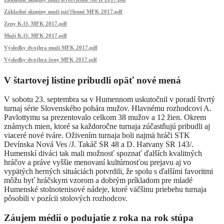
Základné skupiny muži päťčlenné MFK 2017.pdf
Zeny K.O. MFK 2017.pdf
Muži K.O. MFK 2017.pdf
Výsledky dvojhra muži MFK 2017.pdf
Výsledky dvojhra ženy MFK 2017.pdf
V štartovej listine pribudli opäť nové mená
V sobotu 23. septembra sa v Humennom uskutočnil v poradí štvrtý
turnaj série Slovenského pohára mužov. Hlavnému rozhodcovi A.
Pavlottymu sa prezentovalo celkom 38 mužov a 12 žien. Okrem
známych mien, ktoré sa každoročne turnaja zúčastňujú pribudli aj
viaceré nové tváre. Oživením turnaja boli najmä hráči STK
Devínska Nová Ves /J. Takáč SR 48 a D. Hatvany SR 143/.
Humenskí diváci tak mali možnosť spoznať ďalších kvalitných
hráčov a práve vyššie menovaní kultúrnosťou prejavu aj vo
vypätých herných situáciách potvrdili, že spolu s ďalšími favoritmi
môžu byť hráčskym vzorom a dobrým príkladom pre mladé
Humenské stolnotenisové nádeje, ktoré väčšinu priebehu turnaja
pôsobili v pozícii stolových rozhodcov.
Záujem médií o podujatie z roka na rok stúpa