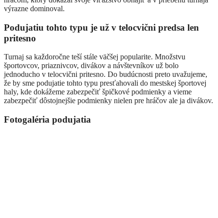
výrazne dominoval.
Podujatiu tohto typu je už v telocvični predsa len
pritesno
Turnaj sa každoročne teší stále väčšej popularite. Množstvu
športovcov, priaznivcov, divákov a návštevníkov už bolo
jednoducho v telocvični pritesno. Do budúcnosti preto uvažujeme,
že by sme podujatie tohto typu presťahovali do mestskej športovej
haly, kde dokážeme zabezpečiť špičkové podmienky a vieme
zabezpečiť dôstojnejšie podmienky nielen pre hráčov ale ja divákov.
Fotogaléria podujatia