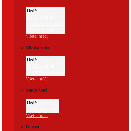
Hráč
FIRKO Marko
LEBLOCH Samuel
STOJÁK Adam
Všetci hráči
Mladší žiaci
Hráč
BENEJ Marek
ŠKUTOVÁ Vanesa
Všetci hráči
Starší žiaci
Hráč
ČERNIGA Peter
Všetci hráči
Dorast