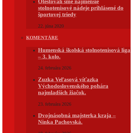
Otestovali sme najmenšie
stolnotenisové nádeje prihlásené do
športovej triedy
22. júna 2020
KOMENTÁRE
Humenská školská stolnotenisová liga
– 3. kolo.
24. februára 2026
Zuzka Veľasová víťazka
Východoslovenského pohára
najmladších žiačok.
23. februára 2026
Dvojnásobná majsterka kraja –
Ninka Pachovská.