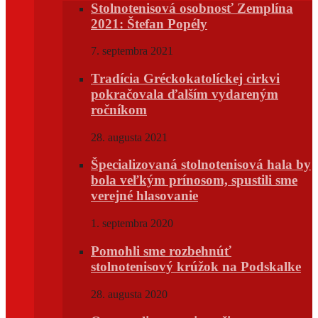
Stolnotenisová osobnosť Zemplína
2021: Štefan Popély
7. septembra 2021
Tradícia Gréckokatolíckej cirkvi
pokračovala ďalším vydareným
ročníkom
28. augusta 2021
Špecializovaná stolnotenisová hala by
bola veľkým prínosom, spustili sme
verejné hlasovanie
1. septembra 2020
Pomohli sme rozbehnúť
stolnotenisový krúžok na Podskalke
28. augusta 2020