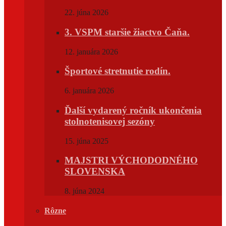
22. júna 2026
3. VSPM staršie žiactvo Čaňa.
12. januára 2026
Športové stretnutie rodín.
6. januára 2026
Ďalší vydarený ročník ukončenia
stolnotenisovej sezóny
15. júna 2025
MAJSTRI VÝCHODODNÉHO
SLOVENSKA
8. júna 2024
Rôzne