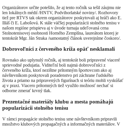
Organizátorov určite potešilo, že aj tento ročník sa tešil záujmu nie
len lokálnych médií /HNTV, Podvihorlatské noviny/. Rozhovory
tiež pre RTVS tak okrem organizátorov poskytovali aj hráči ako E.
Illáš či E. Labošová. K stále väčšej popularizácii stolného tenisu v
našom regióne prispieva aj v úvode turnaja udeľovaná cena
Stolnotenisovej osobnosti Horného Zemplína, laureátom ktorej je
tentokrát Mgr. Ján Straka /samostatný článok uverejníme čoskoro/.
Dobrovoľníci z červeného kríža opäť nesklamali
Rovnako ako uplynulý ročník, aj tentokrát boli pripravené viaceré
sprievodné podujatia. Viditeľní boli najmä dobrovoľníci z
červeného kríža, ktorí nezištne prítomným športovcom ako aj
návštevníkom poskytovali poradenstvo pri záchrane ľudského
života a priamo na pripravených figurínach si teóriu mohli vyskúšať
aj v praxi. Viacero prítomných tiež využilo možnosť nechať si
odborne zmerať krvný tlak.
Prezentačné materiály klubu a mesta pomáhajú
popularizácii stolného tenisu
V rámci propagácie stolného tenisu sme návštevníkom pripravili
množstvo klubových propagačných a informačných materiálov. V