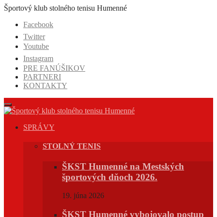
Prejsť
Športový klub stolného tenisu Humenné
na
Facebook
obsah
Twitter
Youtube
Instagram
PRE FANÚŠIKOV
PARTNERI
KONTAKTY
SPRÁVY
STOLNÝ TENIS
ŠKST Humenné na Mestských
športových dňoch 2026.
19. júna 2026
ŠKST Humenné vybojovalo postup