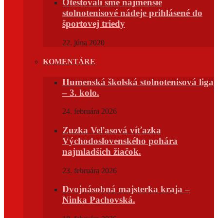
Otestovali sme najmenšie
stolnotenisové nádeje prihlásené do
športovej triedy
22. júna 2020
KOMENTÁRE
Humenská školská stolnotenisová liga
– 3. kolo.
24. februára 2026
Zuzka Veľasová víťazka
Východoslovenského pohára
najmladších žiačok.
23. februára 2026
Dvojnásobná majsterka kraja –
Ninka Pachovská.