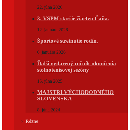
22. júna 2026
3. VSPM staršie žiactvo Čaňa.
12. januára 2026
Športové stretnutie rodín.
6. januára 2026
Ďalší vydarený ročník ukončenia
stolnotenisovej sezóny
15. júna 2025
MAJSTRI VÝCHODODNÉHO
SLOVENSKA
8. júna 2024
Rôzne