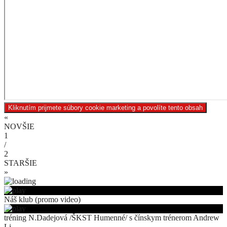
Kliknutím prijmete súbory cookie marketing a povolíte tento obsah
«
NOVŠIE
1
/
2
STARŠIE
»
Náš klub (promo video)
tréning N.Dadejová /ŠKST Humenné/ s čínskym trénerom Andrew
Li