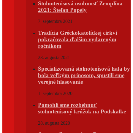
Stolnotenisová osobnosť Zemplína
2021: Štefan Popély
7. septembra 2021
Tradícia Gréckokatolíckej cirkvi
pokračovala ďalším vydareným
ročníkom
28. augusta 2021
Špecializovaná stolnotenisová hala by
bola veľkým prínosom, spustili sme
verejné hlasovanie
1. septembra 2020
Pomohli sme rozbehnúť
stolnotenisový krúžok na Podskalke
28. augusta 2020