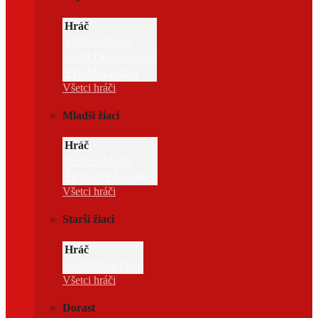
Hráč
FIRKO Marko
LEBLOCH Samuel
STOJÁK Adam
Všetci hráči
Mladší žiaci
Hráč
BENEJ Marek
ŠKUTOVÁ Vanesa
Všetci hráči
Starší žiaci
Hráč
ČERNIGA Peter
Všetci hráči
Dorast