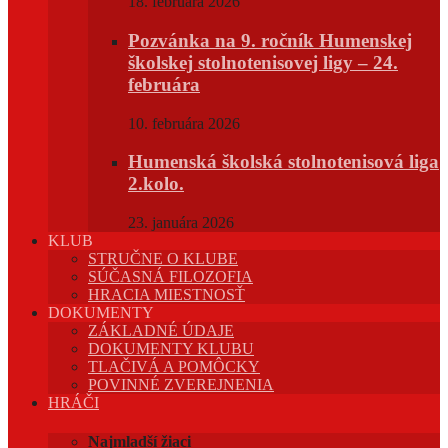
18. februára 2026
Pozvánka na 9. ročník Humenskej
školskej stolnotenisovej ligy – 24.
februára
10. februára 2026
Humenská školská stolnotenisová liga
2.kolo.
23. januára 2026
KLUB
STRUČNE O KLUBE
SÚČASNÁ FILOZOFIA
HRACIA MIESTNOSŤ
DOKUMENTY
ZÁKLADNÉ ÚDAJE
DOKUMENTY KLUBU
TLAČIVÁ A POMÔCKY
POVINNÉ ZVEREJNENIA
HRÁČI
Najmladší žiaci