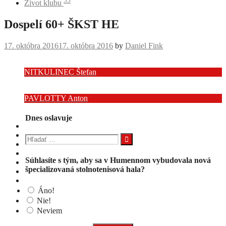
55
Život klubu
Dospelí 60+ ŠKST HE
17. októbra 2016
17. októbra 2016
by
Daniel Fink
NITKULINEC Štefan
PAVLOTTY Anton
Navigácia
Dnes oslavuje
príspevku
Hľadať:
Súhlasíte s tým, aby sa v Humennom vybudovala nová
špecializovaná stolnotenisová hala?
Áno!
Nie!
Neviem