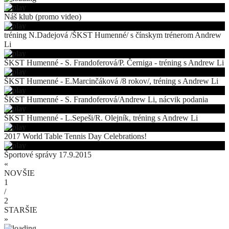
Náš klub (promo video)
tréning N.Dadejová /ŠKST Humenné/ s čínskym trénerom Andrew
Li
ŠKST Humenné - S. Frandoferová/P. Černiga - tréning s Andrew Li
ŠKST Humenné - E.Marcinčáková /8 rokov/, tréning s Andrew Li
ŠKST Humenné - S. Frandoferová/Andrew Li, nácvik podania
ŠKST Humenné - L.Sepeši/R. Olejník, tréning s Andrew Li
2017 World Table Tennis Day Celebrations!
Športové správy 17.9.2015
«
NOVŠIE
1
/
2
STARŠIE
»