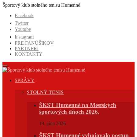
Prejsť
Športový klub stolného tenisu Humenné
na
Facebook
obsah
Twitter
Youtube
Instagram
PRE FANÚŠIKOV
PARTNERI
KONTAKTY
SPRÁVY
STOLNÝ TENIS
ŠKST Humenné na Mestských
športových dňoch 2026.
19. júna 2026
ŠKST Humenné vybojovalo postup