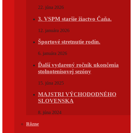
22. júna 2026
3. VSPM staršie žiactvo Čaňa.
12. januára 2026
Športové stretnutie rodín.
6. januára 2026
Ďalší vydarený ročník ukončenia
stolnotenisovej sezóny
15. júna 2025
MAJSTRI VÝCHODODNÉHO
SLOVENSKA
8. júna 2024
Rôzne