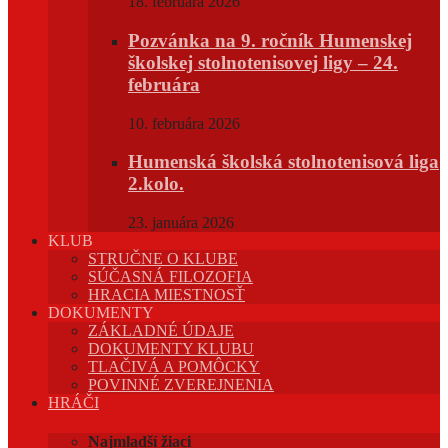
18. februára 2026
Pozvánka na 9. ročník Humenskej
školskej stolnotenisovej ligy – 24.
februára
10. februára 2026
Humenská školská stolnotenisová liga
2.kolo.
23. januára 2026
KLUB
STRUČNE O KLUBE
SÚČASNÁ FILOZOFIA
HRACIA MIESTNOSŤ
DOKUMENTY
ZÁKLADNÉ ÚDAJE
DOKUMENTY KLUBU
TLAČIVÁ A POMÔCKY
POVINNÉ ZVEREJNENIA
HRÁČI
Najmladší žiaci