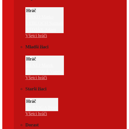
Hráč
FIRKO Marko
LEBLOCH Samuel
STOJÁK Adam
Všetci hráči
Mladší žiaci
Hráč
BENEJ Marek
ŠKUTOVÁ Vanesa
Všetci hráči
Starší žiaci
Hráč
ČERNIGA Peter
Všetci hráči
Dorast