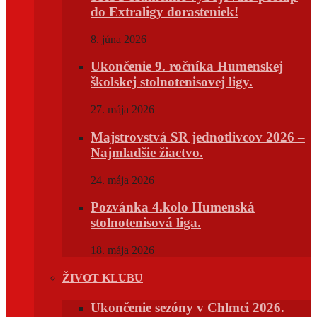
do Extraligy dorasteniek!
8. júna 2026
Ukončenie 9. ročníka Humenskej
školskej stolnotenisovej ligy.
27. mája 2026
Majstrovstvá SR jednotlivcov 2026 –
Najmladšie žiactvo.
24. mája 2026
Pozvánka 4.kolo Humenská
stolnotenisová liga.
18. mája 2026
ŽIVOT KLUBU
Ukončenie sezóny v Chlmci 2026.