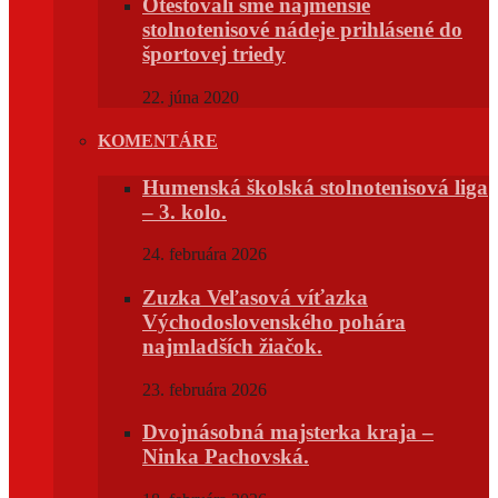
Otestovali sme najmenšie
stolnotenisové nádeje prihlásené do
športovej triedy
22. júna 2020
KOMENTÁRE
Humenská školská stolnotenisová liga
– 3. kolo.
24. februára 2026
Zuzka Veľasová víťazka
Východoslovenského pohára
najmladších žiačok.
23. februára 2026
Dvojnásobná majsterka kraja –
Ninka Pachovská.