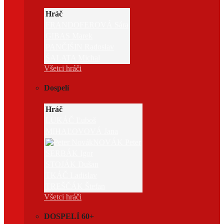
Hráč
FRANDOFEROVÁ Sára
GIBAS Marek
PANČIŠIN Radoslav
ŠALATA Michal
Všetci hráči
Dospelí
Hráč
LUKÁČ Ľuboš
MIHAĽOVOVÁ Jana
NOVÁK Peter
SERBÁK Igor
STOJÁK Dušan
TKÁČ Ladislav
TREŠČÁK Štefan
Všetci hráči
DOSPELÍ 60+