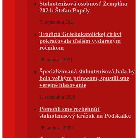
Stolnotenisová osobnosť Zemplína
2021: Štefan Popély
7. septembra 2021
Tradícia Gréckokatolíckej cirkvi
pokračovala ďalším vydareným
ročníkom
28. augusta 2021
Špecializovaná stolnotenisová hala by
bola veľkým prínosom, spustili sme
verejné hlasovanie
1. septembra 2020
Pomohli sme rozbehnúť
stolnotenisový krúžok na Podskalke
28. augusta 2020