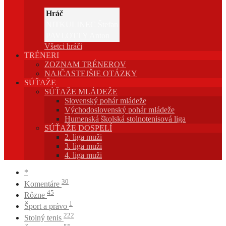
Hráč
NITKULINEC Štefan
PAVLOTTY Anton
Všetci hráči
TRÉNERI
ZOZNAM TRÉNEROV
NAJČASTEJŠIE OTÁZKY
SÚŤAŽE
SÚŤAŽE MLÁDEŽE
Slovenský pohár mládeže
Východoslovenský pohár mládeže
Humenská školská stolnotenisová liga
SÚŤAŽE DOSPELÍ
2. liga muži
3. liga muži
4. liga muži
*
30
Komentáre
45
Rôzne
1
Šport a právo
222
Stolný tenis