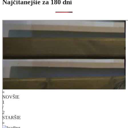
Najčítanejšie za 180 dní
«
NOVŠIE
1
/
2
STARŠIE
»