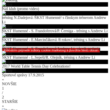
Náš klub (promo video)
tréning N.Dadejová /ŠKST Humenné/ s čínskym trénerom Andrew
Li
ŠKST Humenné - S. Frandoferová/P. Černiga - tréning s Andrew Li
ŠKST Humenné - E.Marcinčáková /8 rokov/, tréning s Andrew Li
ŠKST Humenné - S. Frandoferová/Andrew Li, nácvik podania
Kliknutím prijmete súbory cookie marketing a povolíte tento obsah
ŠKST Humenné - L.Sepeši/R. Olejník, tréning s Andrew Li
2017 World Table Tennis Day Celebrations!
Športové správy 17.9.2015
«
NOVŠIE
1
/
2
STARŠIE
»