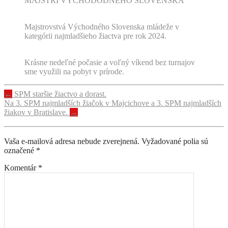
MAJSTRI VÝCHODODNÉHO SLOVENSKA
Majstrovstvá Východného Slovenska mládeže v
kategórii najmladšieho žiactva pre rok 2024.
Krásne nedeľné počasie a voľný víkend bez turnajov
sme využili na pobyt v prírode.
Navigácia
←
SPM staršie žiactvo a dorast.
Na 3. SPM najmladších žiačok v Majcichove a 3. SPM najmladších
príspevku
žiakov v Bratislave.
→
Vaša e-mailová adresa nebude zverejnená.
Vyžadované polia sú
označené
*
Komentár
*