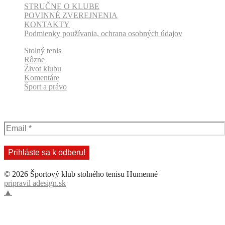
STRUČNE O KLUBE
POVINNÉ ZVEREJNENIA
KONTAKTY
Podmienky používania, ochrana osobných údajov
Stolný tenis
Rôzne
Život klubu
Komentáre
Šport a právo
Odber klubových správ
© 2026 Športový klub stolného tenisu Humenné
pripravil adesign.sk
▲