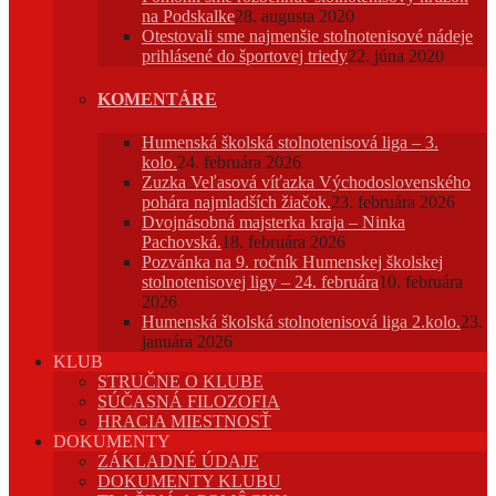
na Podskalke
28. augusta 2020
Otestovali sme najmenšie stolnotenisové nádeje
prihlásené do športovej triedy
22. júna 2020
KOMENTÁRE
Humenská školská stolnotenisová liga – 3.
kolo.
24. februára 2026
Zuzka Veľasová víťazka Východoslovenského
pohára najmladších žiačok.
23. februára 2026
Dvojnásobná majsterka kraja – Ninka
Pachovská.
18. februára 2026
Pozvánka na 9. ročník Humenskej školskej
stolnotenisovej ligy – 24. februára
10. februára
2026
Humenská školská stolnotenisová liga 2.kolo.
23.
januára 2026
KLUB
STRUČNE O KLUBE
SÚČASNÁ FILOZOFIA
HRACIA MIESTNOSŤ
DOKUMENTY
ZÁKLADNÉ ÚDAJE
DOKUMENTY KLUBU