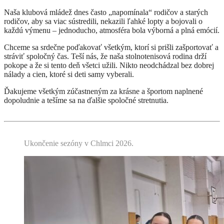
Naša klubová mládež dnes často „napomínala“ rodičov a starých
rodičov, aby sa viac sústredili, nekazili ľahké lopty a bojovali o
každú výmenu – jednoducho, atmosféra bola výborná a plná emócií.
Chceme sa srdečne poďakovať všetkým, ktorí si prišli zašportovať a
stráviť spoločný čas. Teší nás, že naša stolnotenisová rodina drží
pokope a že si tento deň všetci užili. Nikto neodchádzal bez dobrej
nálady a cien, ktoré si deti samy vyberali.
Ďakujeme všetkým zúčastneným za krásne a športom naplnené
dopoludnie a tešíme sa na ďalšie spoločné stretnutia.
Ukončenie sezóny v Chlmci 2026.