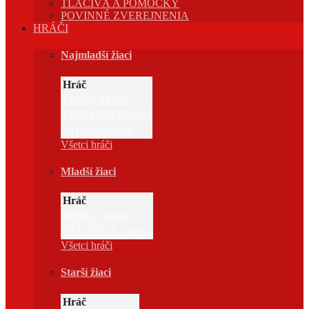
TLAČIVÁ A POMÔCKY
POVINNÉ ZVEREJNENIA
HRÁČI
Najmladší žiaci
Hráč
FIRKO Marko
LEBLOCH Samuel
STOJÁK Adam
Všetci hráči
Mladší žiaci
Hráč
BENEJ Marek
ŠKUTOVÁ Vanesa
Všetci hráči
Starší žiaci
Hráč