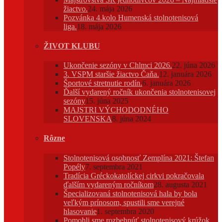
žiactvo.
24. mája 2026
Pozvánka 4.kolo Humenská stolnotenisová
liga.
18. mája 2026
ŽIVOT KLUBU
Ukončenie sezóny v Chlmci 2026.
22. júna 2026
3. VSPM staršie žiactvo Čaňa.
12. januára 2026
Športové stretnutie rodín.
6. januára 2026
Ďalší vydarený ročník ukončenia stolnotenisovej
sezóny
15. júna 2025
MAJSTRI VÝCHODODNÉHO
SLOVENSKA
8. júna 2024
Rôzne
Stolnotenisová osobnosť Zemplína 2021: Štefan
Popély
7. septembra 2021
Tradícia Gréckokatolíckej cirkvi pokračovala
ďalším vydareným ročníkom
28. augusta 2021
Špecializovaná stolnotenisová hala by bola
veľkým prínosom, spustili sme verejné
hlasovanie
1. septembra 2020
Pomohli sme rozbehnúť stolnotenisový krúžok