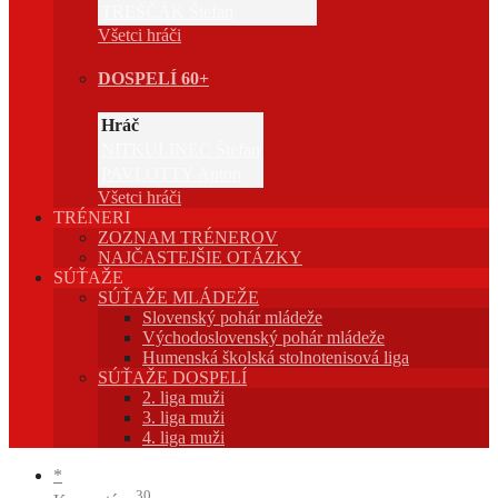
TREŠČÁK Štefan
Všetci hráči
DOSPELÍ 60+
Hráč
NITKULINEC Štefan
PAVLOTTY Anton
Všetci hráči
TRÉNERI
ZOZNAM TRÉNEROV
NAJČASTEJŠIE OTÁZKY
SÚŤAŽE
SÚŤAŽE MLÁDEŽE
Slovenský pohár mládeže
Východoslovenský pohár mládeže
Humenská školská stolnotenisová liga
SÚŤAŽE DOSPELÍ
2. liga muži
3. liga muži
4. liga muži
*
30