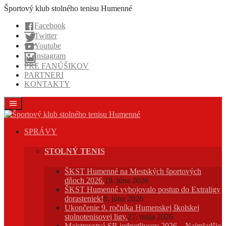
Prejsť
Športový klub stolného tenisu Humenné
na
Facebook
obsah
Twitter
Youtube
Instagram
PRE FANÚŠIKOV
PARTNERI
KONTAKTY
SPRÁVY
STOLNÝ TENIS
ŠKST Humenné na Mestských športových
dňoch 2026.
19. júna 2026
ŠKST Humenné vybojovalo postup do Extraligy
dorasteniek!
8. júna 2026
Ukončenie 9. ročníka Humenskej školskej
stolnotenisovej ligy.
27. mája 2026
Majstrovstvá SR jednotlivcov 2026 – Najmladšie