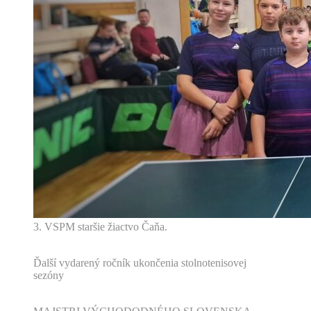
3. VSPM staršie žiactvo Čaňa.
Ďalší vydarený ročník ukončenia stolnotenisovej
sezóny