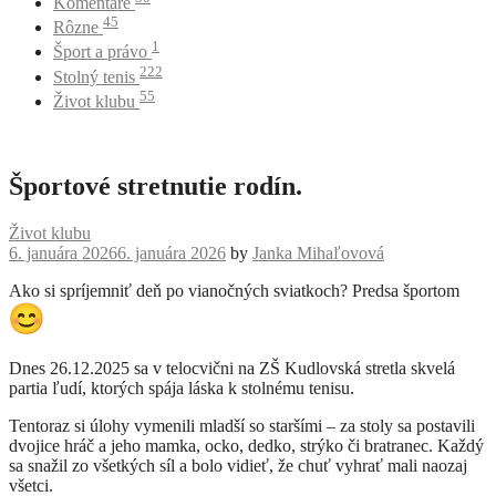
Komentáre
45
Rôzne
1
Šport a právo
222
Stolný tenis
55
Život klubu
Športové stretnutie rodín.
Život klubu
6. januára 2026
6. januára 2026
by
Janka Mihaľovová
Ako si spríjemniť deň po vianočných sviatkoch? Predsa športom
Dnes 26.12.2025 sa v telocvični na ZŠ Kudlovská stretla skvelá
partia ľudí, ktorých spája láska k stolnému tenisu.
Tentoraz si úlohy vymenili mladší so staršími – za stoly sa postavili
dvojice hráč a jeho mamka, ocko, dedko, strýko či bratranec. Každý
sa snažil zo všetkých síl a bolo vidieť, že chuť vyhrať mali naozaj
všetci.