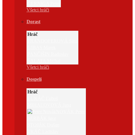
ČERNIGA Peter
Všetci hráči
Dorast
Hráč
FRANDOFEROVÁ Sára
GIBAS Marek
PANČIŠIN Radoslav
ŠALATA Michal
Všetci hráči
Dospelí
Hráč
LUKÁČ Ľuboš
MIHAĽOVOVÁ Jana
NOVÁK Peter
SERBÁK Igor
STOJÁK Dušan
TKÁČ Ladislav