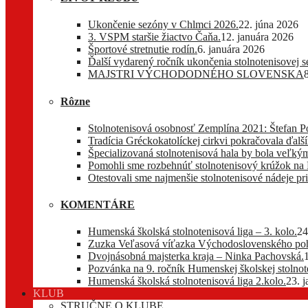
Ukončenie sezóny v Chlmci 2026.
22. júna 2026
3. VSPM staršie žiactvo Čaňa.
12. januára 2026
Športové stretnutie rodín.
6. januára 2026
Ďalší vydarený ročník ukončenia stolnotenisovej 
MAJSTRI VÝCHODODNÉHO SLOVENSKA
Rôzne
Stolnotenisová osobnosť Zemplína 2021: Štefan P
Tradícia Gréckokatolíckej cirkvi pokračovala ďa
Špecializovaná stolnotenisová hala by bola veľkým
Pomohli sme rozbehnúť stolnotenisový krúžok na
Otestovali sme najmenšie stolnotenisové nádeje pri
KOMENTÁRE
Humenská školská stolnotenisová liga – 3. kolo.
24
Zuzka Veľasová víťazka Východoslovenského pohá
Dvojnásobná majsterka kraja – Ninka Pachovská.
Pozvánka na 9. ročník Humenskej školskej stolnote
Humenská školská stolnotenisová liga 2.kolo.
23. 
KLUB
STRUČNE O KLUBE