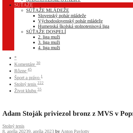
SÚŤAŽE
SÚŤAŽE MLÁDEŽE
Slovenský pohár mládeže
Východoslovenský pohár mládeže
Humenská školská stolnotenisová liga
SÚŤAŽE DOSPELÍ
2. liga muži
3. liga muži
4. liga muži
*
30
Komentáre
45
Rôzne
1
Šport a právo
222
Stolný tenis
55
Život klubu
Adam Stoják priviezol bronz z MVS v Pop
Stolný tenis
8. apríla 2023
9. apríla 2023
by
Anton Pavlotty