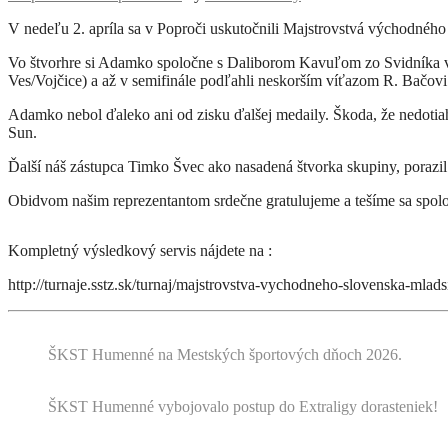
V nedeľu 2. apríla sa v Poproči uskutočnili Majstrovstvá východného
Vo štvorhre si Adamko spoločne s Daliborom Kavuľom zo Svidníka v
Ves/Vojčice) a až v semifinále podľahli neskorším víťazom R. Bačov
Adamko nebol ďaleko ani od zisku ďalšej medaily. Škoda, že nedotiaho
Sun.
Ďalší náš zástupca Timko Švec ako nasadená štvorka skupiny, porazil 
Obidvom našim reprezentantom srdečne gratulujeme a tešíme sa spol
Kompletný výsledkový servis nájdete na :
http://turnaje.sstz.sk/turnaj/majstrovstva-vychodneho-slovenska-mlad
ŠKST Humenné na Mestských športových dňoch 2026.
ŠKST Humenné vybojovalo postup do Extraligy dorasteniek!