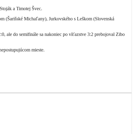
Stoják a Timotej Švec.
om (Šarišské Michaľany), Jurkovského s Leškom (Slovenská
0, ale do semifinále sa nakoniec po víťazstve 3:2 prebojoval Zibo
. nepostupujúcom mieste.