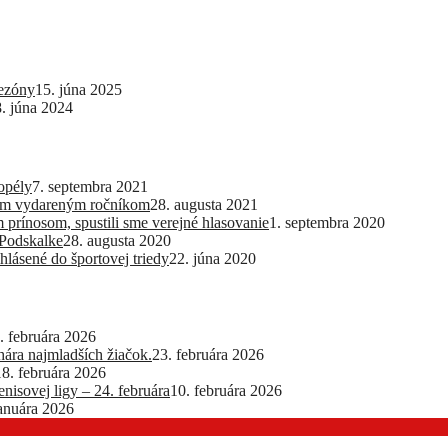
sezóny
15. júna 2025
8. júna 2024
opély
7. septembra 2021
lším vydareným ročníkom
28. augusta 2021
 prínosom, spustili sme verejné hlasovanie
1. septembra 2020
 Podskalke
28. augusta 2020
hlásené do športovej triedy
22. júna 2020
. februára 2026
ra najmladších žiačok.
23. februára 2026
18. februára 2026
nisovej ligy – 24. februára
10. februára 2026
januára 2026