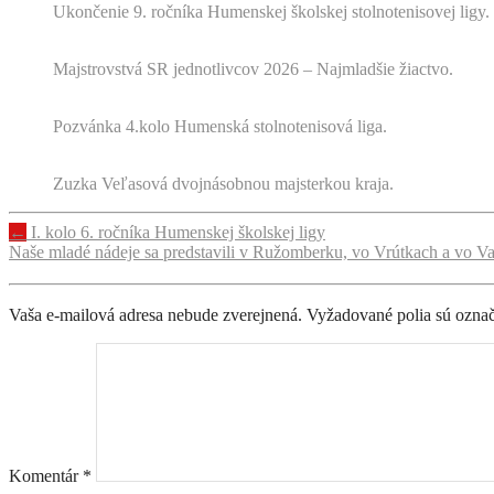
Ukončenie 9. ročníka Humenskej školskej stolnotenisovej ligy.
Majstrovstvá SR jednotlivcov 2026 – Najmladšie žiactvo.
Pozvánka 4.kolo Humenská stolnotenisová liga.
Zuzka Veľasová dvojnásobnou majsterkou kraja.
Navigácia
←
I. kolo 6. ročníka Humenskej školskej ligy
Naše mladé nádeje sa predstavili v Ružomberku, vo Vrútkach a vo V
príspevku
Vaša e-mailová adresa nebude zverejnená.
Vyžadované polia sú ozna
Komentár
*