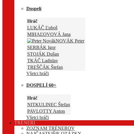
Dospelí
Hráč
LUKÁČ Ľuboš
MIHAĽOVOVÁ Jana
NOVÁK Peter
SERBÁK Igor
STOJÁK Dušan
TKÁČ Ladislav
TREŠČÁK Štefan
Všetci hráči
DOSPELÍ 60+
Hráč
NITKULINEC Štefan
PAVLOTTY Anton
Všetci hráči
TRÉNERI
ZOZNAM TRÉNEROV
NAJČASTEJŠIE OTÁZKY