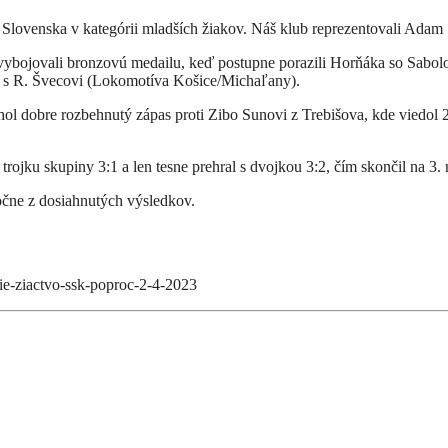
 Slovenska v kategórii mladších žiakov. Náš klub reprezentovali Adam 
ybojovali bronzovú medailu, keď postupne porazili Horňáka so Sabol
i s R. Švecovi (Lokomotíva Košice/Michaľany).
l dobre rozbehnutý zápas proti Zibo Sunovi z Trebišova, kde viedol 2:
trojku skupiny 3:1 a len tesne prehral s dvojkou 3:2, čím skončil na 3
očne z dosiahnutých výsledkov.
sie-ziactvo-ssk-poproc-2-4-2023