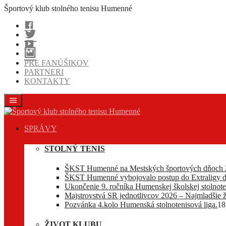
Prejsť
Športový klub stolného tenisu Humenné
na
Facebook
obsah
Twitter
Youtube
Instagram
PRE FANÚŠIKOV
PARTNERI
KONTAKTY
SPRÁVY
STOLNÝ TENIS
ŠKST Humenné na Mestských športových dňoch 
ŠKST Humenné vybojovalo postup do Extraligy d
Ukončenie 9. ročníka Humenskej školskej stolnoten
Majstrovstvá SR jednotlivcov 2026 – Najmladšie ž
Pozvánka 4.kolo Humenská stolnotenisová liga.
18
ŽIVOT KLUBU