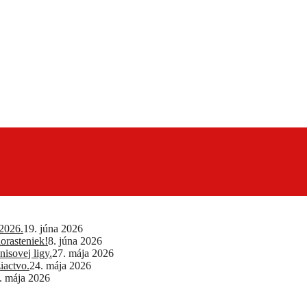
2026.
19. júna 2026
orasteniek!
8. júna 2026
isovej ligy.
27. mája 2026
iactvo.
24. mája 2026
. mája 2026