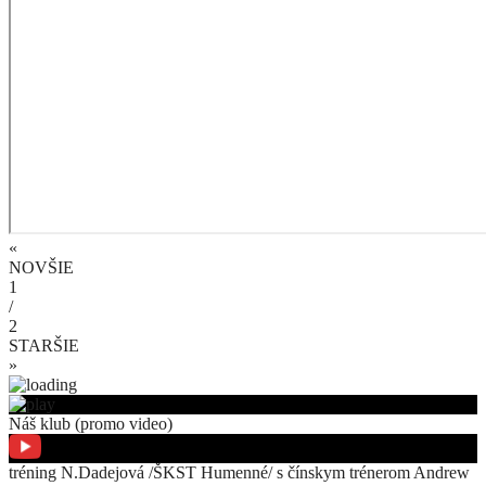
«
NOVŠIE
1
/
2
STARŠIE
»
Náš klub (promo video)
tréning N.Dadejová /ŠKST Humenné/ s čínskym trénerom Andrew