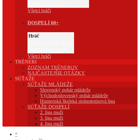
TREŠČÁK Štefan
Všetci hráči
DOSPELÍ 60+
Hráč
NITKULINEC Štefan
PAVLOTTY Anton
Všetci hráči
TRÉNERI
ZOZNAM TRÉNEROV
NAJČASTEJŠIE OTÁZKY
SÚŤAŽE
SÚŤAŽE MLÁDEŽE
Slovenský pohár mládeže
Východoslovenský pohár mládeže
Humenská školská stolnotenisová liga
SÚŤAŽE DOSPELÍ
2. liga muži
3. liga muži
4. liga muži
*
30