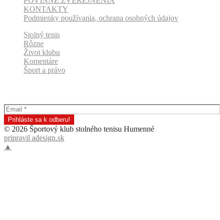
POVINNÉ ZVEREJNENIA
KONTAKTY
Podmienky používania, ochrana osobných údajov
Stolný tenis
Rôzne
Život klubu
Komentáre
Šport a právo
Odber klubových správ
© 2026 Športový klub stolného tenisu Humenné
pripravil adesign.sk
▲