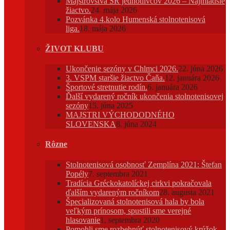
Majstrovstvá SR jednotlivcov 2026 – Najmladšie
žiactvo.
24. mája 2026
Pozvánka 4.kolo Humenská stolnotenisová
liga.
18. mája 2026
ŽIVOT KLUBU
Ukončenie sezóny v Chlmci 2026.
22. júna 2026
3. VSPM staršie žiactvo Čaňa.
12. januára 2026
Športové stretnutie rodín.
6. januára 2026
Ďalší vydarený ročník ukončenia stolnotenisovej
sezóny
15. júna 2025
MAJSTRI VÝCHODODNÉHO
SLOVENSKA
8. júna 2024
Rôzne
Stolnotenisová osobnosť Zemplína 2021: Štefan
Popély
7. septembra 2021
Tradícia Gréckokatolíckej cirkvi pokračovala
ďalším vydareným ročníkom
28. augusta 2021
Špecializovaná stolnotenisová hala by bola
veľkým prínosom, spustili sme verejné
hlasovanie
1. septembra 2020
Pomohli sme rozbehnúť stolnotenisový krúžok