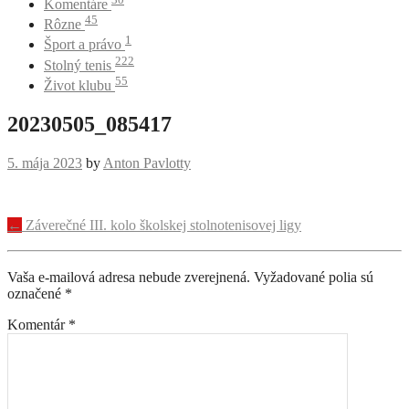
Komentáre
45
Rôzne
1
Šport a právo
222
Stolný tenis
55
Život klubu
20230505_085417
5. mája 2023
by
Anton Pavlotty
Navigácia
←
Záverečné III. kolo školskej stolnotenisovej ligy
príspevku
Vaša e-mailová adresa nebude zverejnená.
Vyžadované polia sú
označené
*
Komentár
*