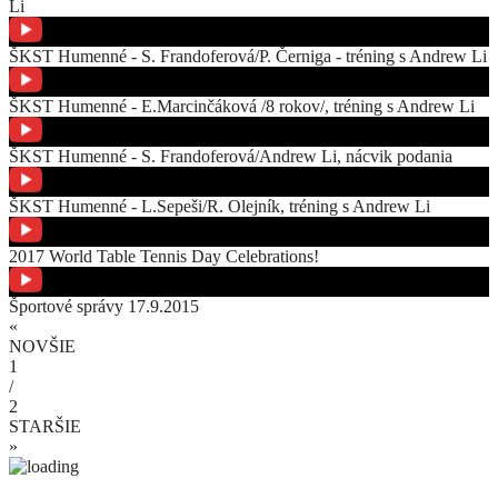
Li
ŠKST Humenné - S. Frandoferová/P. Černiga - tréning s Andrew Li
ŠKST Humenné - E.Marcinčáková /8 rokov/, tréning s Andrew Li
ŠKST Humenné - S. Frandoferová/Andrew Li, nácvik podania
ŠKST Humenné - L.Sepeši/R. Olejník, tréning s Andrew Li
2017 World Table Tennis Day Celebrations!
Športové správy 17.9.2015
«
NOVŠIE
1
/
2
STARŠIE
»