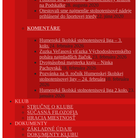
na Podskalke
28. augusta 2020
Otestovali sme najmenšie stolnotenisové nádeje
prihlásené do športovej triedy
22. júna 2020
KOMENTÁRE
Humenská školská stolnotenisová liga – 3.
kolo.
24. februára 2026
Zuzka Veľasová víťazka Východoslovenského
pohára najmladších žiačok.
23. februára 2026
Dvojnásobná majsterka kraja – Ninka
Pachovská.
18. februára 2026
Pozvánka na 9. ročník Humenskej školskej
stolnotenisovej ligy – 24. februára
10. februára
2026
Humenská školská stolnotenisová liga 2.kolo.
23.
januára 2026
KLUB
STRUČNE O KLUBE
SÚČASNÁ FILOZOFIA
HRACIA MIESTNOSŤ
DOKUMENTY
ZÁKLADNÉ ÚDAJE
DOKUMENTY KLUBU