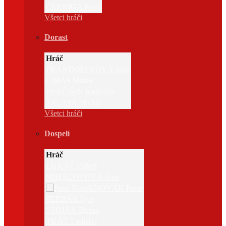
ČERNIGA Peter
Všetci hráči
Dorast
Hráč
FRANDOFEROVÁ Sára
GIBAS Marek
PANČIŠIN Radoslav
ŠALATA Michal
Všetci hráči
Dospelí
Hráč
LUKÁČ Ľuboš
MIHAĽOVOVÁ Jana
NOVÁK Peter
SERBÁK Igor
STOJÁK Dušan
TKÁČ Ladislav