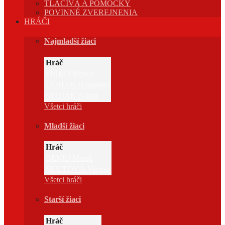
TLAČIVÁ A POMÔCKY
POVINNÉ ZVEREJNENIA
HRÁČI
Najmladší žiaci
Hráč
FIRKO Marko
LEBLOCH Samuel
STOJÁK Adam
Všetci hráči
Mladší žiaci
Hráč
BENEJ Marek
ŠKUTOVÁ Vanesa
Všetci hráči
Starší žiaci
Hráč