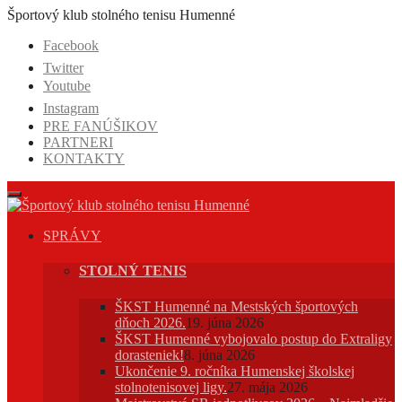
Prejsť
Športový klub stolného tenisu Humenné
na
Facebook
obsah
Twitter
Youtube
Instagram
PRE FANÚŠIKOV
PARTNERI
KONTAKTY
SPRÁVY
STOLNÝ TENIS
ŠKST Humenné na Mestských športových
dňoch 2026.
19. júna 2026
ŠKST Humenné vybojovalo postup do Extraligy
dorasteniek!
8. júna 2026
Ukončenie 9. ročníka Humenskej školskej
stolnotenisovej ligy.
27. mája 2026