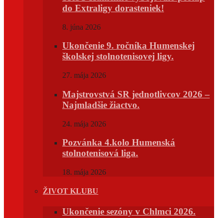
do Extraligy dorasteniek!
8. júna 2026
Ukončenie 9. ročníka Humenskej
školskej stolnotenisovej ligy.
27. mája 2026
Majstrovstvá SR jednotlivcov 2026 –
Najmladšie žiactvo.
24. mája 2026
Pozvánka 4.kolo Humenská
stolnotenisová liga.
18. mája 2026
ŽIVOT KLUBU
Ukončenie sezóny v Chlmci 2026.