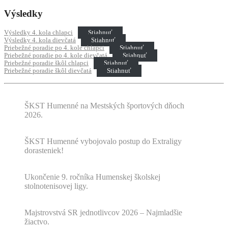
Výsledky
Výsledky 4. kola chlapci
Stiahnuť
Výsledky 4. kola dievčatá
Stiahnuť
Priebežné poradie po 4. kole chlapci
Stiahnuť
Priebežné poradie po 4. kole dievčatá
Stiahnuť
Priebežné poradie škôl chlapci
Stiahnuť
Priebežné poradie škôl dievčatá
Stiahnuť
ŠKST Humenné na Mestských športových dňoch
2026.
ŠKST Humenné vybojovalo postup do Extraligy
dorasteniek!
Ukončenie 9. ročníka Humenskej školskej
stolnotenisovej ligy.
Majstrovstvá SR jednotlivcov 2026 – Najmladšie
žiactvo.