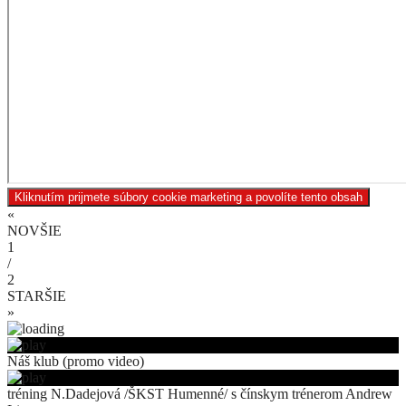
Kliknutím prijmete súbory cookie marketing a povolíte tento obsah
«
NOVŠIE
1
/
2
STARŠIE
»
Náš klub (promo video)
tréning N.Dadejová /ŠKST Humenné/ s čínskym trénerom Andrew