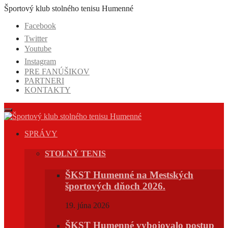
Prejsť
Športový klub stolného tenisu Humenné
na
Facebook
obsah
Twitter
Youtube
Instagram
PRE FANÚŠIKOV
PARTNERI
KONTAKTY
SPRÁVY
STOLNÝ TENIS
ŠKST Humenné na Mestských
športových dňoch 2026.
19. júna 2026
ŠKST Humenné vybojovalo postup