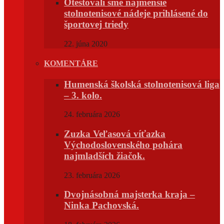
Otestovali sme najmenšie
stolnotenisové nádeje prihlásené do
športovej triedy
22. júna 2020
KOMENTÁRE
Humenská školská stolnotenisová liga
– 3. kolo.
24. februára 2026
Zuzka Veľasová víťazka
Východoslovenského pohára
najmladších žiačok.
23. februára 2026
Dvojnásobná majsterka kraja –
Ninka Pachovská.