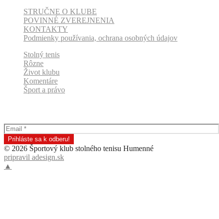
STRUČNE O KLUBE
POVINNÉ ZVEREJNENIA
KONTAKTY
Podmienky používania, ochrana osobných údajov
Stolný tenis
Rôzne
Život klubu
Komentáre
Šport a právo
Odber klubových správ
© 2026 Športový klub stolného tenisu Humenné
pripravil adesign.sk
▲