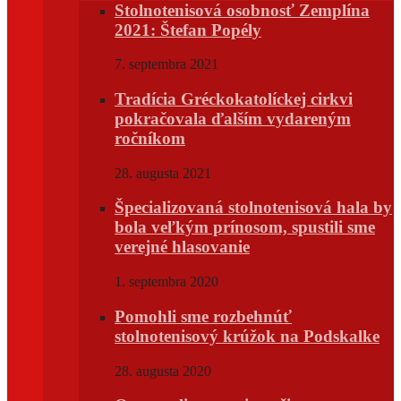
Stolnotenisová osobnosť Zemplína
2021: Štefan Popély
7. septembra 2021
Tradícia Gréckokatolíckej cirkvi
pokračovala ďalším vydareným
ročníkom
28. augusta 2021
Špecializovaná stolnotenisová hala by
bola veľkým prínosom, spustili sme
verejné hlasovanie
1. septembra 2020
Pomohli sme rozbehnúť
stolnotenisový krúžok na Podskalke
28. augusta 2020