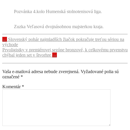
Pozvánka 4.kolo Humenská stolnotenisová liga.
Zuzka Veľasová dvojnásobnou majsterkou kraja.
Navigácia
←
Slovenský pohár najmladších žiačok pokračuje treťou sériou na
východe
príspevku
Prvoligistky v premiérovej sezóne bronzové, k celkovému prvenstvu
chýbal jeden set v štvorhre
→
Vaša e-mailová adresa nebude zverejnená.
Vyžadované polia sú
označené
*
Komentár
*