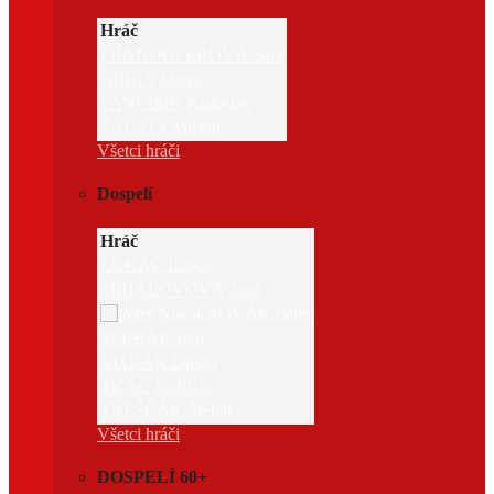
Hráč
FRANDOFEROVÁ Sára
GIBAS Marek
PANČIŠIN Radoslav
ŠALATA Michal
Všetci hráči
Dospelí
Hráč
LUKÁČ Ľuboš
MIHAĽOVOVÁ Jana
NOVÁK Peter
SERBÁK Igor
STOJÁK Dušan
TKÁČ Ladislav
TREŠČÁK Štefan
Všetci hráči
DOSPELÍ 60+