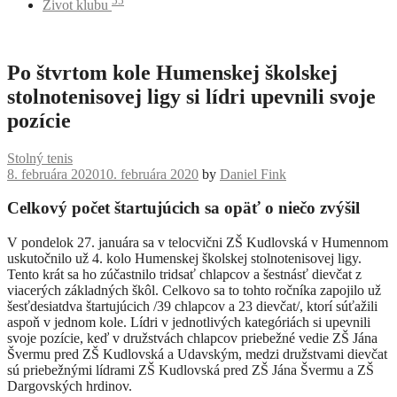
55
Život klubu
Po štvrtom kole Humenskej školskej
stolnotenisovej ligy si lídri upevnili svoje
pozície
Stolný tenis
8. februára 2020
10. februára 2020
by
Daniel Fink
Celkový počet štartujúcich sa opäť o niečo zvýšil
V pondelok 27. januára sa v telocvični ZŠ Kudlovská v Humennom
uskutočnilo už 4. kolo Humenskej školskej stolnotenisovej ligy.
Tento krát sa ho zúčastnilo tridsať chlapcov a šestnásť dievčat z
viacerých základných škôl. Celkovo sa to tohto ročníka zapojilo už
šesťdesiatdva štartujúcich /39 chlapcov a 23 dievčat/, ktorí súťažili
aspoň v jednom kole. Lídri v jednotlivých kategóriách si upevnili
svoje pozície, keď v družstvách chlapcov priebežné vedie ZŠ Jána
Švermu pred ZŠ Kudlovská a Udavským, medzi družstvami dievčat
sú priebežnými lídrami ZŠ Kudlovská pred ZŠ Jána Švermu a ZŠ
Dargovských hrdinov.