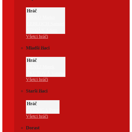
Hráč
FIRKO Marko
LEBLOCH Samuel
STOJÁK Adam
Všetci hráči
Mladší žiaci
Hráč
BENEJ Marek
ŠKUTOVÁ Vanesa
Všetci hráči
Starší žiaci
Hráč
ČERNIGA Peter
Všetci hráči
Dorast