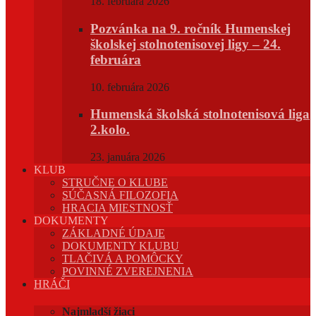
18. februára 2026
Pozvánka na 9. ročník Humenskej
školskej stolnotenisovej ligy – 24.
februára
10. februára 2026
Humenská školská stolnotenisová liga
2.kolo.
23. januára 2026
KLUB
STRUČNE O KLUBE
SÚČASNÁ FILOZOFIA
HRACIA MIESTNOSŤ
DOKUMENTY
ZÁKLADNÉ ÚDAJE
DOKUMENTY KLUBU
TLAČIVÁ A POMÔCKY
POVINNÉ ZVEREJNENIA
HRÁČI
Najmladší žiaci