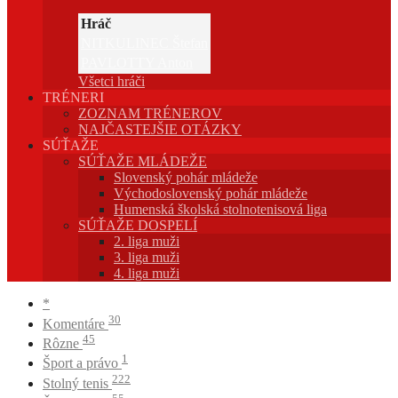
Hráč
NITKULINEC Štefan
PAVLOTTY Anton
Všetci hráči
TRÉNERI
ZOZNAM TRÉNEROV
NAJČASTEJŠIE OTÁZKY
SÚŤAŽE
SÚŤAŽE MLÁDEŽE
Slovenský pohár mládeže
Východoslovenský pohár mládeže
Humenská školská stolnotenisová liga
SÚŤAŽE DOSPELÍ
2. liga muži
3. liga muži
4. liga muži
*
30
Komentáre
45
Rôzne
1
Šport a právo
222
Stolný tenis