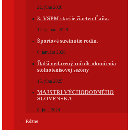
22. júna 2026
3. VSPM staršie žiactvo Čaňa.
12. januára 2026
Športové stretnutie rodín.
6. januára 2026
Ďalší vydarený ročník ukončenia
stolnotenisovej sezóny
15. júna 2025
MAJSTRI VÝCHODODNÉHO
SLOVENSKA
8. júna 2024
Rôzne