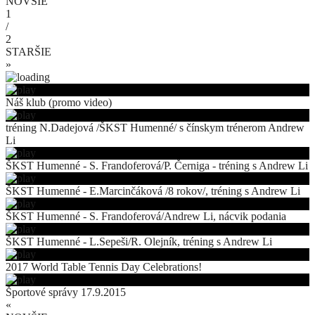
NOVŠIE
1
/
2
STARŠIE
»
Náš klub (promo video)
tréning N.Dadejová /ŠKST Humenné/ s čínskym trénerom Andrew
Li
ŠKST Humenné - S. Frandoferová/P. Černiga - tréning s Andrew Li
ŠKST Humenné - E.Marcinčáková /8 rokov/, tréning s Andrew Li
ŠKST Humenné - S. Frandoferová/Andrew Li, nácvik podania
ŠKST Humenné - L.Sepeši/R. Olejník, tréning s Andrew Li
2017 World Table Tennis Day Celebrations!
Športové správy 17.9.2015
«