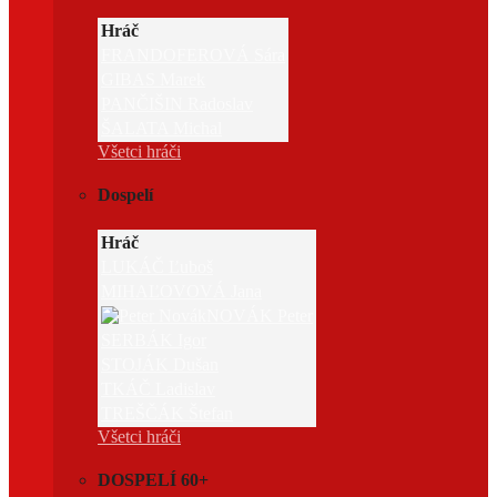
Hráč
FRANDOFEROVÁ Sára
GIBAS Marek
PANČIŠIN Radoslav
ŠALATA Michal
Všetci hráči
Dospelí
Hráč
LUKÁČ Ľuboš
MIHAĽOVOVÁ Jana
NOVÁK Peter
SERBÁK Igor
STOJÁK Dušan
TKÁČ Ladislav
TREŠČÁK Štefan
Všetci hráči
DOSPELÍ 60+