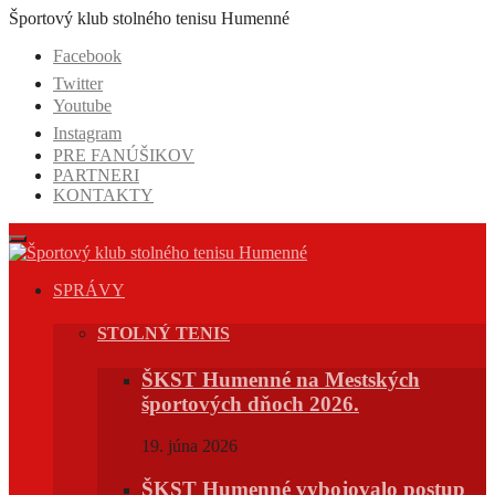
Prejsť
Športový klub stolného tenisu Humenné
na
Facebook
obsah
Twitter
Youtube
Instagram
PRE FANÚŠIKOV
PARTNERI
KONTAKTY
SPRÁVY
STOLNÝ TENIS
ŠKST Humenné na Mestských
športových dňoch 2026.
19. júna 2026
ŠKST Humenné vybojovalo postup