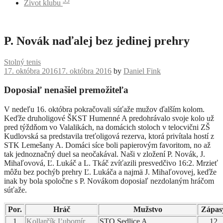
55
Život klubu
P. Novák naďalej bez jedinej prehry
Stolný tenis
17. októbra 2016
17. októbra 2016
by
Daniel Fink
Doposiaľ nenašiel premožiteľa
V nedeľu 16. októbra pokračovali súťaže mužov ďalším kolom.
Keďže druholigové ŠKST Humenné A predohrávalo svoje kolo už
pred týždňom vo Valalikách, na domácich stoloch v telocvični ZŠ
Kudlovská sa predstavila treťoligová rezerva, ktorá privítala hostí z
STK Lemešany A. Domáci síce boli papierovým favoritom, no až
tak jednoznačný duel sa neočakával. Naši v zložení P. Novák, J.
Mihaľovová, Ľ. Lukáč a L. Tkáč zvíťazili presvedčivo 16:2. Mrzieť
môžu bez pochýb prehry Ľ. Lukáča a najmä J. Mihaľovovej, keďže
inak by bola spoločne s P. Novákom doposiaľ nezdolaným hráčom
súťaže.
Por.
Hráč
Mužstvo
Zápas
1
Kollarčík Ľubomír
STO Sedlice A
12