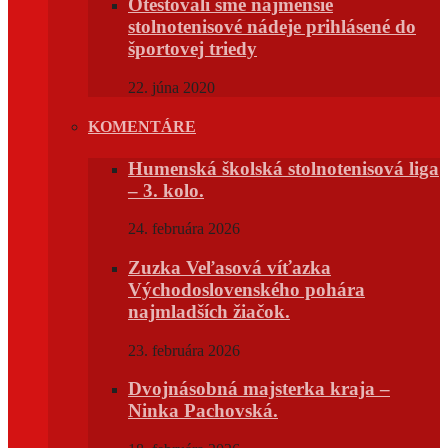
Otestovali sme najmenšie
stolnotenisové nádeje prihlásené do
športovej triedy
22. júna 2020
KOMENTÁRE
Humenská školská stolnotenisová liga
– 3. kolo.
24. februára 2026
Zuzka Veľasová víťazka
Východoslovenského pohára
najmladších žiačok.
23. februára 2026
Dvojnásobná majsterka kraja –
Ninka Pachovská.