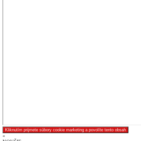
Kliknutím prijmete súbory cookie marketing a povolíte tento obsah
«