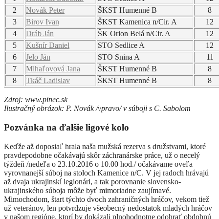
2
Novák Peter
ŠKST Humenné B
8
3
Birov Ivan
ŠKST Kamenica n/Cir. A
12
4
Dráb Ján
ŠK Orion Belá n/Cir. A
12
5
Kušnír Daniel
STO Sedlice A
12
6
Jelo Ján
STO Snina A
11
7
Mihaľovová Jana
ŠKST Humenné B
8
8
Tkáč Ladislav
ŠKST Humenné B
8
Zdroj: www.pinec.sk
Ilustračný obrázok: P. Novák /vpravo/ v súboji s C. Sabolom
Pozvánka na ďalšie ligové kolo
Keďže až doposiaľ hrala naša mužská rezerva s družstvami, ktoré
pravdepodobne očakávajú skôr záchranárske práce, už o necelý
týždeň /nedeľa o 23.10.2016 o 10.00 hod./ očakávame oveľa
vyrovnanejší súboj na stoloch Kamenice n/C. V jej radoch hrávajú
až dvaja ukrajinskí legionári, a tak porovnanie slovensko-
ukrajinského súboja môže byť mimoriadne zaujímavé.
Mimochodom, štart týchto dvoch zahraničných hráčov, vekom tiež
už veteránov, len potvrdzuje všeobecný nedostatok mladých hráčov
v našom regióne, ktorí by dokázali plnohodnotne odohrať obdobnú