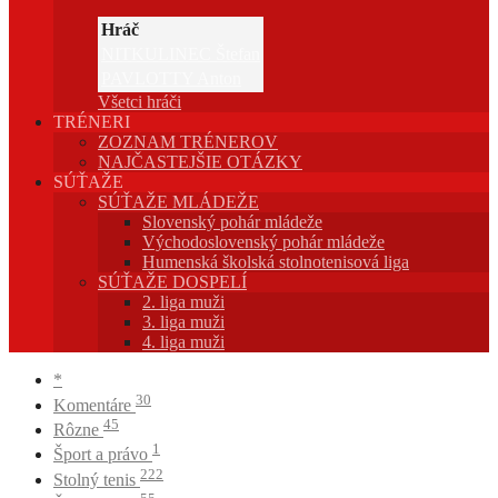
Hráč
NITKULINEC Štefan
PAVLOTTY Anton
Všetci hráči
TRÉNERI
ZOZNAM TRÉNEROV
NAJČASTEJŠIE OTÁZKY
SÚŤAŽE
SÚŤAŽE MLÁDEŽE
Slovenský pohár mládeže
Východoslovenský pohár mládeže
Humenská školská stolnotenisová liga
SÚŤAŽE DOSPELÍ
2. liga muži
3. liga muži
4. liga muži
*
30
Komentáre
45
Rôzne
1
Šport a právo
222
Stolný tenis