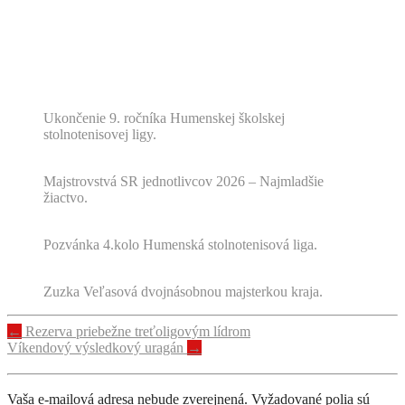
Ukončenie 9. ročníka Humenskej školskej
stolnotenisovej ligy.
Majstrovstvá SR jednotlivcov 2026 – Najmladšie
žiactvo.
Pozvánka 4.kolo Humenská stolnotenisová liga.
Zuzka Veľasová dvojnásobnou majsterkou kraja.
Navigácia
←
Rezerva priebežne treťoligovým lídrom
Víkendový výsledkový uragán
→
príspevku
Vaša e-mailová adresa nebude zverejnená.
Vyžadované polia sú