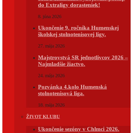
do Extraligy dorasteniek!
8. júna 2026
Ukončenie 9. ročníka Humenskej
školskej stolnotenisovej ligy.
27. mája 2026
Majstrovstvá SR jednotlivcov 2026 –
Najmladšie žiactvo.
24. mája 2026
Pozvánka 4.kolo Humenská
stolnotenisová liga.
18. mája 2026
ŽIVOT KLUBU
Ukončenie sezóny v Chlmci 2026.