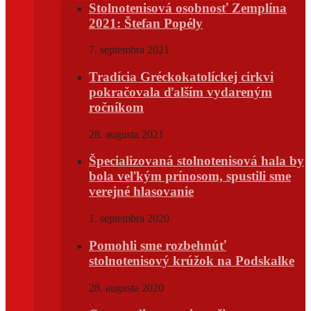
Stolnotenisová osobnosť Zemplína
2021: Štefan Popély
7. septembra 2021
Tradícia Gréckokatolíckej cirkvi
pokračovala ďalším vydareným
ročníkom
28. augusta 2021
Špecializovaná stolnotenisová hala by
bola veľkým prínosom, spustili sme
verejné hlasovanie
1. septembra 2020
Pomohli sme rozbehnúť
stolnotenisový krúžok na Podskalke
28. augusta 2020