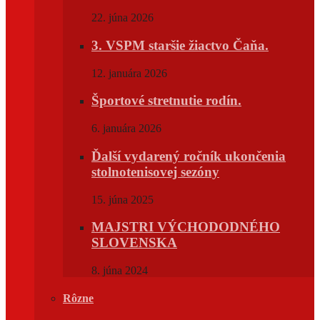
22. júna 2026
3. VSPM staršie žiactvo Čaňa.
12. januára 2026
Športové stretnutie rodín.
6. januára 2026
Ďalší vydarený ročník ukončenia
stolnotenisovej sezóny
15. júna 2025
MAJSTRI VÝCHODODNÉHO
SLOVENSKA
8. júna 2024
Rôzne