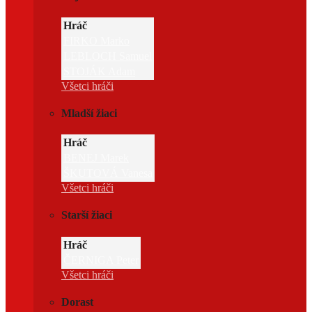
Hráč
FIRKO Marko
LEBLOCH Samuel
STOJÁK Adam
Všetci hráči
Mladší žiaci
Hráč
BENEJ Marek
ŠKUTOVÁ Vanesa
Všetci hráči
Starší žiaci
Hráč
ČERNIGA Peter
Všetci hráči
Dorast