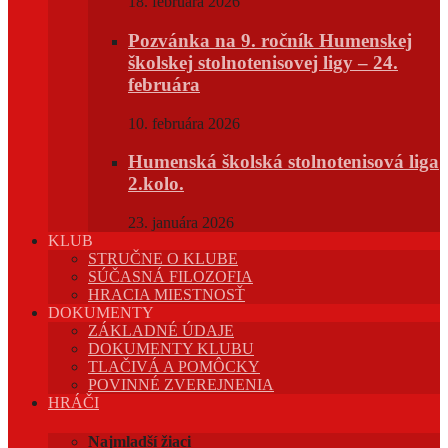
18. februára 2026
Pozvánka na 9. ročník Humenskej
školskej stolnotenisovej ligy – 24.
februára
10. februára 2026
Humenská školská stolnotenisová liga
2.kolo.
23. januára 2026
KLUB
STRUČNE O KLUBE
SÚČASNÁ FILOZOFIA
HRACIA MIESTNOSŤ
DOKUMENTY
ZÁKLADNÉ ÚDAJE
DOKUMENTY KLUBU
TLAČIVÁ A POMÔCKY
POVINNÉ ZVEREJNENIA
HRÁČI
Najmladší žiaci