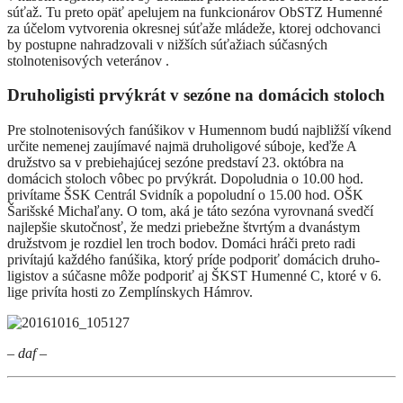
súťaž. Tu preto opäť apelujem na funkcionárov ObSTZ Humenné
za účelom vytvorenia okresnej súťaže mládeže, ktorej odchovanci
by postupne nahradzovali v nižších súťažiach súčasných
stolnotenisových veteránov .
Druholigisti prvýkrát v sezóne na domácich stoloch
Pre stolnotenisových fanúšikov v Humennom budú najbližší víkend
určite nemenej zaujímavé najmä druholigové súboje, keďže A
družstvo sa v prebiehajúcej sezóne predstaví 23. októbra na
domácich stoloch vôbec po prvýkrát. Dopoludnia o 10.00 hod.
privítame ŠSK Centrál Svidník a popoludní o 15.00 hod. OŠK
Šarišské Michaľany. O tom, aká je táto sezóna vyrovnaná svedčí
najlepšie skutočnosť, že medzi priebežne štvrtým a dvanástym
družstvom je rozdiel len troch bodov. Domáci hráči preto radi
privítajú každého fanúšika, ktorý príde podporiť domácich druho-
ligistov a súčasne môže podporiť aj ŠKST Humenné C, ktoré v 6.
lige privíta hosti zo Zemplínskych Hámrov.
– daf –