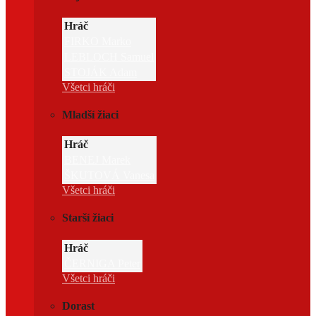
Hráč
FIRKO Marko
LEBLOCH Samuel
STOJÁK Adam
Všetci hráči
Mladší žiaci
Hráč
BENEJ Marek
ŠKUTOVÁ Vanesa
Všetci hráči
Starší žiaci
Hráč
ČERNIGA Peter
Všetci hráči
Dorast