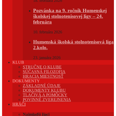
18. februára 2026
Pozvánka na 9. ročník Humenskej
školskej stolnotenisovej ligy – 24.
februára
10. februára 2026
Humenská školská stolnotenisová liga
2.kolo.
23. januára 2026
KLUB
STRUČNE O KLUBE
SÚČASNÁ FILOZOFIA
HRACIA MIESTNOSŤ
DOKUMENTY
ZÁKLADNÉ ÚDAJE
DOKUMENTY KLUBU
TLAČIVÁ A POMÔCKY
POVINNÉ ZVEREJNENIA
HRÁČI
Najmladší žiaci