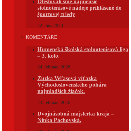
Otestovali sme najmenšie
stolnotenisové nádeje prihlásené do
športovej triedy
22. júna 2020
KOMENTÁRE
Humenská školská stolnotenisová liga
– 3. kolo.
24. februára 2026
Zuzka Veľasová víťazka
Východoslovenského pohára
najmladších žiačok.
23. februára 2026
Dvojnásobná majsterka kraja –
Ninka Pachovská.