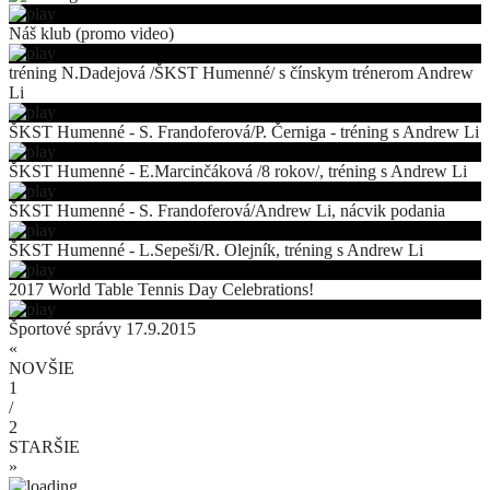
Náš klub (promo video)
tréning N.Dadejová /ŠKST Humenné/ s čínskym trénerom Andrew
Li
ŠKST Humenné - S. Frandoferová/P. Černiga - tréning s Andrew Li
ŠKST Humenné - E.Marcinčáková /8 rokov/, tréning s Andrew Li
ŠKST Humenné - S. Frandoferová/Andrew Li, nácvik podania
ŠKST Humenné - L.Sepeši/R. Olejník, tréning s Andrew Li
2017 World Table Tennis Day Celebrations!
Športové správy 17.9.2015
«
NOVŠIE
1
/
2
STARŠIE
»