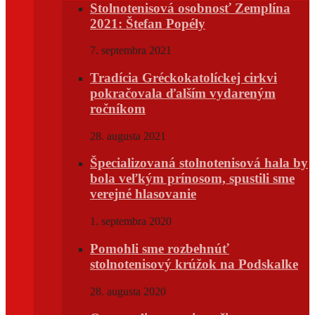
Stolnotenisová osobnosť Zemplína
2021: Štefan Popély
7. septembra 2021
Tradícia Gréckokatolíckej cirkvi
pokračovala ďalším vydareným
ročníkom
28. augusta 2021
Špecializovaná stolnotenisová hala by
bola veľkým prínosom, spustili sme
verejné hlasovanie
1. septembra 2020
Pomohli sme rozbehnúť
stolnotenisový krúžok na Podskalke
28. augusta 2020