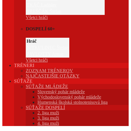
TKÁČ Ladislav
TREŠČÁK Štefan
Všetci hráči
DOSPELÍ 60+
Hráč
NITKULINEC Štefan
PAVLOTTY Anton
Všetci hráči
TRÉNERI
ZOZNAM TRÉNEROV
NAJČASTEJŠIE OTÁZKY
SÚŤAŽE
SÚŤAŽE MLÁDEŽE
Slovenský pohár mládeže
Východoslovenský pohár mládeže
Humenská školská stolnotenisová liga
SÚŤAŽE DOSPELÍ
2. liga muži
3. liga muži
4. liga muži