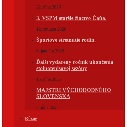
22. júna 2026
3. VSPM staršie žiactvo Čaňa.
12. januára 2026
Športové stretnutie rodín.
6. januára 2026
Ďalší vydarený ročník ukončenia
stolnotenisovej sezóny
15. júna 2025
MAJSTRI VÝCHODODNÉHO
SLOVENSKA
8. júna 2024
Rôzne