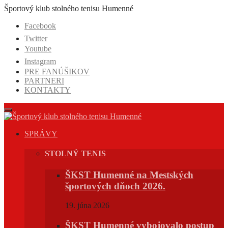
Prejsť
Športový klub stolného tenisu Humenné
na
Facebook
obsah
Twitter
Youtube
Instagram
PRE FANÚŠIKOV
PARTNERI
KONTAKTY
SPRÁVY
STOLNÝ TENIS
ŠKST Humenné na Mestských
športových dňoch 2026.
19. júna 2026
ŠKST Humenné vybojovalo postup