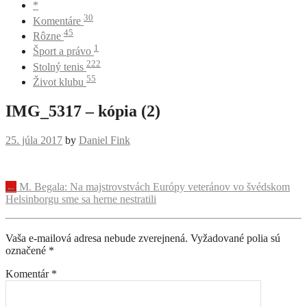
*
30
Komentáre
45
Rôzne
1
Šport a právo
222
Stolný tenis
55
Život klubu
IMG_5317 – kópia (2)
25. júla 2017
by
Daniel Fink
Navigácia
←
M. Begala: Na majstrovstvách Európy veteránov vo švédskom
Helsinborgu sme sa herne nestratili
príspevku
Vaša e-mailová adresa nebude zverejnená.
Vyžadované polia sú
označené
*
Komentár
*