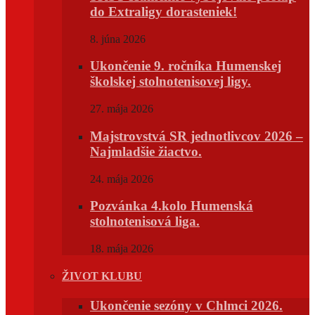
do Extraligy dorasteniek!
8. júna 2026
Ukončenie 9. ročníka Humenskej
školskej stolnotenisovej ligy.
27. mája 2026
Majstrovstvá SR jednotlivcov 2026 –
Najmladšie žiactvo.
24. mája 2026
Pozvánka 4.kolo Humenská
stolnotenisová liga.
18. mája 2026
ŽIVOT KLUBU
Ukončenie sezóny v Chlmci 2026.