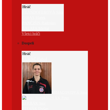
Hráč
FRANDOFEROVÁ Sára
GIBAS Marek
PANČIŠIN Radoslav
ŠALATA Michal
Všetci hráči
Dospelí
Hráč
LUKÁČ Ľuboš
MIHAĽOVOVÁ Jana
NOVÁK Peter
SERBÁK Igor
STOJÁK Dušan