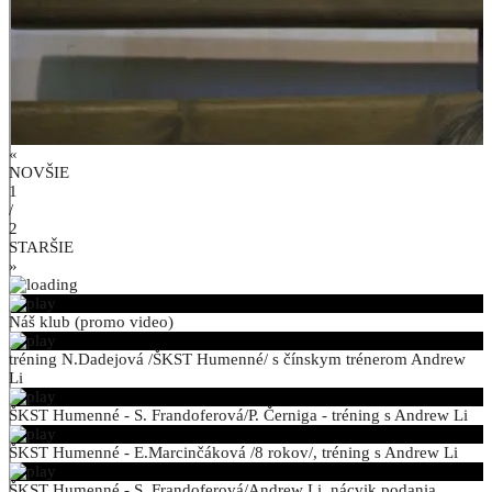
«
NOVŠIE
1
/
2
STARŠIE
»
Náš klub (promo video)
tréning N.Dadejová /ŠKST Humenné/ s čínskym trénerom Andrew
Li
ŠKST Humenné - S. Frandoferová/P. Černiga - tréning s Andrew Li
ŠKST Humenné - E.Marcinčáková /8 rokov/, tréning s Andrew Li
ŠKST Humenné - S. Frandoferová/Andrew Li, nácvik podania