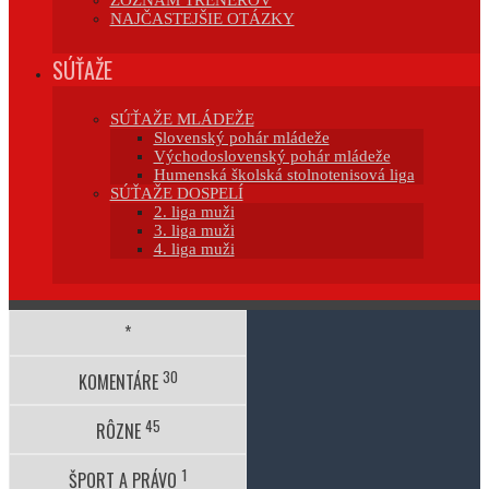
ZOZNAM TRÉNEROV
NAJČASTEJŠIE OTÁZKY
SÚŤAŽE
SÚŤAŽE MLÁDEŽE
Slovenský pohár mládeže
Východoslovenský pohár mládeže
Humenská školská stolnotenisová liga
SÚŤAŽE DOSPELÍ
2. liga muži
3. liga muži
4. liga muži
*
30
KOMENTÁRE
45
RÔZNE
1
ŠPORT A PRÁVO