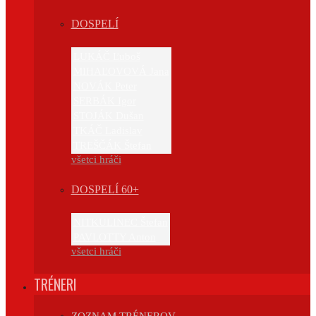
DOSPELÍ
LUKÁČ Ľuboš
MIHAĽOVOVÁ Jana
NOVÁK Peter
SERBÁK Igor
STOJÁK Dušan
TKÁČ Ladislav
TREŠČÁK Štefan
všetci hráči
DOSPELÍ 60+
NITKULINEC Štefan
PAVLOTTY Anton
všetci hráči
TRÉNERI