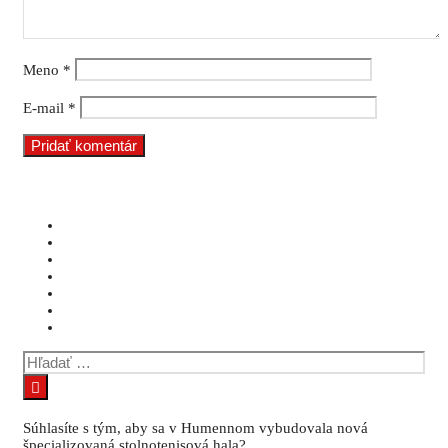
Meno
*
E-mail
*
Hľadať:
Súhlasíte s tým, aby sa v Humennom vybudovala nová
špecializovaná stolnotenisová hala?