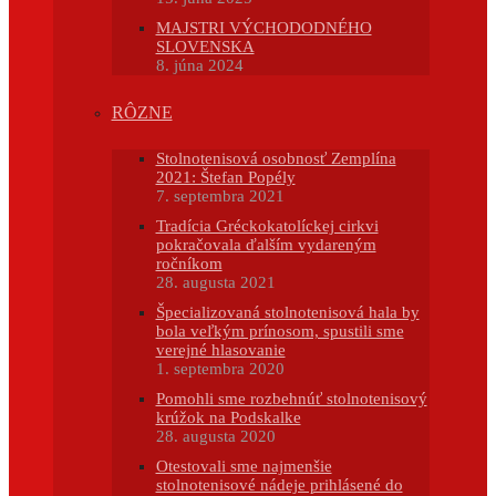
MAJSTRI VÝCHODODNÉHO
SLOVENSKA
8. júna 2024
RÔZNE
Stolnotenisová osobnosť Zemplína
2021: Štefan Popély
7. septembra 2021
Tradícia Gréckokatolíckej cirkvi
pokračovala ďalším vydareným
ročníkom
28. augusta 2021
Špecializovaná stolnotenisová hala by
bola veľkým prínosom, spustili sme
verejné hlasovanie
1. septembra 2020
Pomohli sme rozbehnúť stolnotenisový
krúžok na Podskalke
28. augusta 2020
Otestovali sme najmenšie
stolnotenisové nádeje prihlásené do