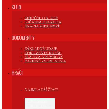
KLUB
STRUČNE O KLUBE
SÚČASNÁ FILOZOFIA
HRACIA MIESTNOSŤ
DOKUMENTY
ZÁKLADNÉ ÚDAJE
DOKUMENTY KLUBU
TLAČIVÁ A POMÔCKY
POVINNÉ ZVEREJNENIA
HRÁČI
NAJMLADŠÍ ŽIACI
FIRKO Marko
LEBLOCH Samuel