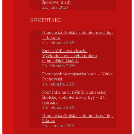
športovej triedy
22. júna 2020
KOMENTÁRE
Humenská školská stolnotenisová liga
– 3. kolo.
24. februára 2026
Zuzka Veľasová víťazka
Východoslovenského pohára
najmladších žiačok.
23. februára 2026
Dvojnásobná majsterka kraja – Ninka
Pachovská.
18. februára 2026
Pozvánka na 9. ročník Humenskej
školskej stolnotenisovej ligy – 24.
februára
10. februára 2026
Humenská školská stolnotenisová liga
2.kolo.
23. januára 2026