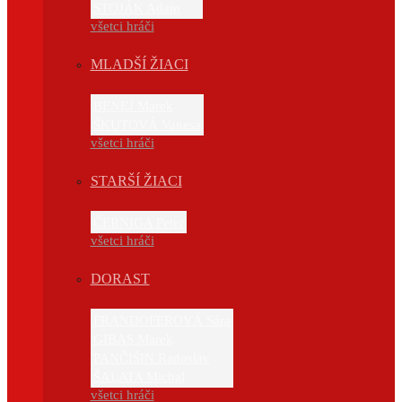
STOJÁK Adam
všetci hráči
MLADŠÍ ŽIACI
BENEJ Marek
ŠKUTOVÁ Vanesa
všetci hráči
STARŠÍ ŽIACI
ČERNIGA Peter
všetci hráči
DORAST
FRANDOFEROVÁ Sára
GIBAS Marek
PANČIŠIN Radoslav
ŠALATA Michal
všetci hráči