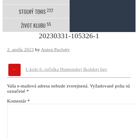
222
STOLNÝ TENIS
55
ŽIVOT KLUBU
20230331-105326-1
2. apríla 2023
by
Anton Pavlotty
←
Navigácia
I. kolo 6. ročníka Humenskej školskej ligy
príspevku
Vaša e-mailová adresa nebude zverejnená.
Vyžadované polia sú
označené
*
Komentár
*