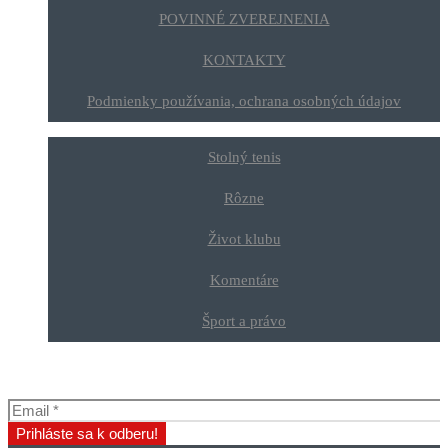
POVINNÉ ZVEREJNENIA
KONTAKTY
Podmienky používania, ochrana osobných údajov
Stolný tenis
Rôzne
Život klubu
Komentáre
Šport a právo
Odber klubových správ