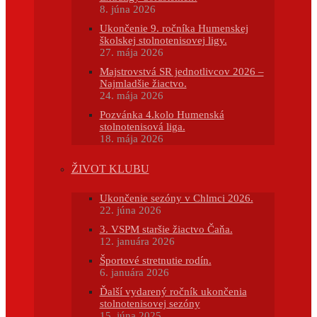
8. júna 2026
Ukončenie 9. ročníka Humenskej
školskej stolnotenisovej ligy.
27. mája 2026
Majstrovstvá SR jednotlivcov 2026 –
Najmladšie žiactvo.
24. mája 2026
Pozvánka 4.kolo Humenská
stolnotenisová liga.
18. mája 2026
ŽIVOT KLUBU
Ukončenie sezóny v Chlmci 2026.
22. júna 2026
3. VSPM staršie žiactvo Čaňa.
12. januára 2026
Športové stretnutie rodín.
6. januára 2026
Ďalší vydarený ročník ukončenia
stolnotenisovej sezóny
15. júna 2025