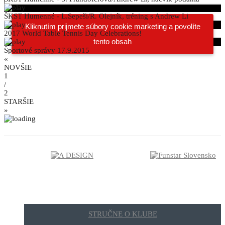
ŠKST Humenné - L.Sepeši/R. Olejník, tréning s Andrew Li
Kliknutím prijmete súbory cookie marketing a povolíte
2017 World Table Tennis Day Celebrations!
tento obsah
Športové správy 17.9.2015
«
NOVŠIE
1
/
2
STARŠIE
»
STRUČNE O KLUBE