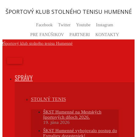
Prejsť
na
ŠPORTOVÝ KLUB STOLNÉHO TENISU HUMENNÉ
obsah
Facebook
Twitter
Youtube
Instagram
PRE FANÚŠIKOV
PARTNERI
KONTAKTY
SPRÁVY
STOLNÝ TENIS
ŠKST Humenné na Mestských
športových dňoch 2026.
19. júna 2026
ŠKST Humenné vybojovalo postup do
Extraligy dorasteniek!