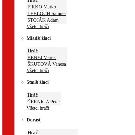
Hráč
FIRKO Marko
LEBLOCH Samuel
STOJÁK Adam
Všetci hráči
Mladší žiaci
Hráč
BENEJ Marek
ŠKUTOVÁ Vanesa
Všetci hráči
Starší žiaci
Hráč
ČERNIGA Peter
Všetci hráči
Dorast
Hráč