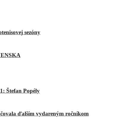
otenisovej sezóny
VENSKA
1: Štefan Popély
račovala ďalším vydareným ročníkom