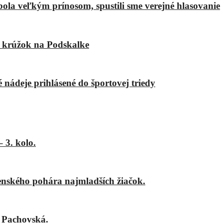
bola veľkým prínosom, spustili sme verejné hlasovanie
ý krúžok na Podskalke
é nádeje prihlásené do športovej triedy
 3. kolo.
nského pohára najmladších žiačok.
 Pachovská.