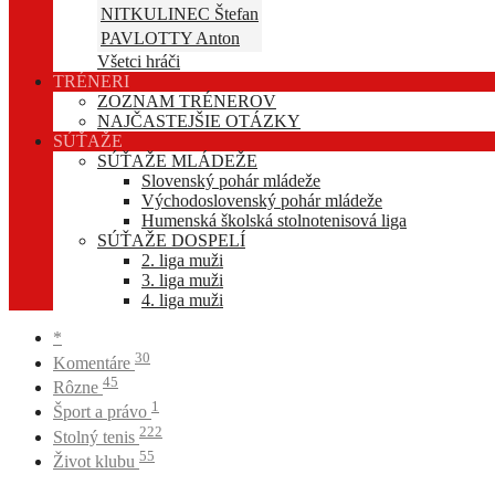
NITKULINEC Štefan
PAVLOTTY Anton
Všetci hráči
TRÉNERI
ZOZNAM TRÉNEROV
NAJČASTEJŠIE OTÁZKY
SÚŤAŽE
SÚŤAŽE MLÁDEŽE
Slovenský pohár mládeže
Východoslovenský pohár mládeže
Humenská školská stolnotenisová liga
SÚŤAŽE DOSPELÍ
2. liga muži
3. liga muži
4. liga muži
*
30
Komentáre
45
Rôzne
1
Šport a právo
222
Stolný tenis
55
Život klubu