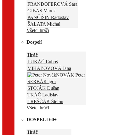
FRANDOFEROVÁ Sára
GIBAS Marek
PANČIŠIN Radoslav
ŠALATA Michal
Všetci hráči
Dospelí
Hráč
LUKÁČ Ľuboš
MIHAĽOVOVÁ Jana
NOVÁK Peter
SERBÁK Igor
STOJÁK Dušan
TKÁČ Ladislav
TREŠČÁK Štefan
Všetci hráči
DOSPELÍ 60+
Hráč