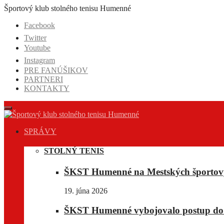
Prejsť
Športový klub stolného tenisu Humenné
na
Facebook
obsah
Twitter
Youtube
Instagram
PRE FANÚŠIKOV
PARTNERI
KONTAKTY
SPRÁVY
STOLNÝ TENIS
ŠKST Humenné na Mestských športov
19. júna 2026
ŠKST Humenné vybojovalo postup do E