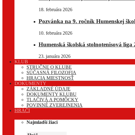
18. februára 2026
Pozvánka na 9. ročník Humenskej školsk
10. februára 2026
Humenská školská stolnotenisová liga 
23. januára 2026
KLUB
STRUČNE O KLUBE
SÚČASNÁ FILOZOFIA
HRACIA MIESTNOSŤ
DOKUMENTY
ZÁKLADNÉ ÚDAJE
DOKUMENTY KLUBU
TLAČIVÁ A POMÔCKY
POVINNÉ ZVEREJNENIA
HRÁČI
Najmladší žiaci