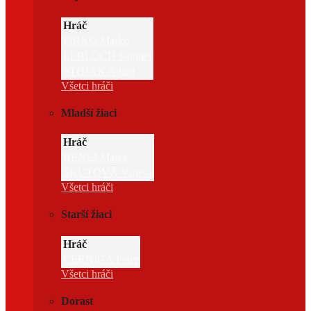
Hráč
FIRKO Marko
LEBLOCH Samuel
STOJÁK Adam
Všetci hráči
Mladší žiaci
Hráč
BENEJ Marek
ŠKUTOVÁ Vanesa
Všetci hráči
Starší žiaci
Hráč
ČERNIGA Peter
Všetci hráči
Dorast