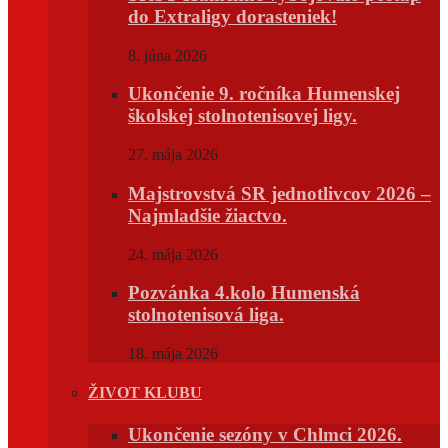
do Extraligy dorasteniek!
8. júna 2026
Ukončenie 9. ročníka Humenskej
školskej stolnotenisovej ligy.
27. mája 2026
Majstrovstvá SR jednotlivcov 2026 –
Najmladšie žiactvo.
24. mája 2026
Pozvánka 4.kolo Humenská
stolnotenisová liga.
18. mája 2026
ŽIVOT KLUBU
Ukončenie sezóny v Chlmci 2026.