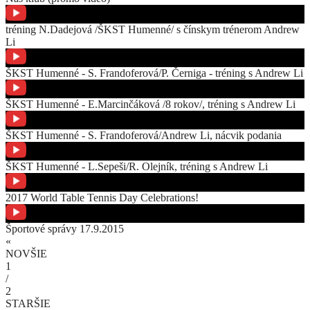
tréning N.Dadejová /ŠKST Humenné/ s čínskym trénerom Andrew
Li
ŠKST Humenné - S. Frandoferová/P. Černiga - tréning s Andrew Li
ŠKST Humenné - E.Marcinčáková /8 rokov/, tréning s Andrew Li
ŠKST Humenné - S. Frandoferová/Andrew Li, nácvik podania
ŠKST Humenné - L.Sepeši/R. Olejník, tréning s Andrew Li
2017 World Table Tennis Day Celebrations!
Športové správy 17.9.2015
«
NOVŠIE
1
/
2
STARŠIE