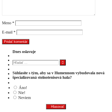
Meno
*
E-mail
*
Dnes oslavuje
Hľadať:
Súhlasíte s tým, aby sa v Humennom vybudovala nová
špecializovaná stolnotenisová hala?
Áno!
Nie!
Neviem