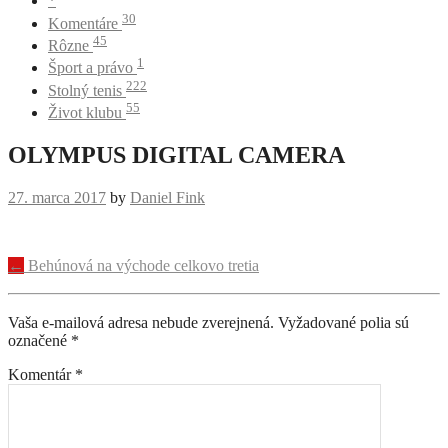
*
30
Komentáre
45
Rôzne
1
Šport a právo
222
Stolný tenis
55
Život klubu
OLYMPUS DIGITAL CAMERA
27. marca 2017
by
Daniel Fink
Navigácia
←
Behúnová na východe celkovo tretia
príspevku
Vaša e-mailová adresa nebude zverejnená.
Vyžadované polia sú
označené
*
Komentár
*