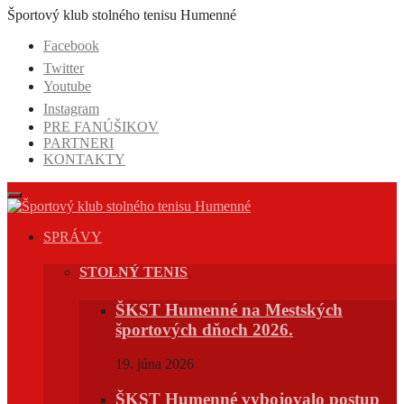
Prejsť
Športový klub stolného tenisu Humenné
na
Facebook
obsah
Twitter
Youtube
Instagram
PRE FANÚŠIKOV
PARTNERI
KONTAKTY
SPRÁVY
STOLNÝ TENIS
ŠKST Humenné na Mestských
športových dňoch 2026.
19. júna 2026
ŠKST Humenné vybojovalo postup