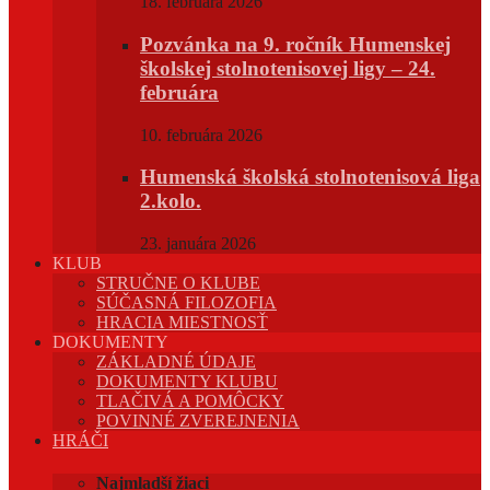
18. februára 2026
Pozvánka na 9. ročník Humenskej
školskej stolnotenisovej ligy – 24.
februára
10. februára 2026
Humenská školská stolnotenisová liga
2.kolo.
23. januára 2026
KLUB
STRUČNE O KLUBE
SÚČASNÁ FILOZOFIA
HRACIA MIESTNOSŤ
DOKUMENTY
ZÁKLADNÉ ÚDAJE
DOKUMENTY KLUBU
TLAČIVÁ A POMÔCKY
POVINNÉ ZVEREJNENIA
HRÁČI
Najmladší žiaci