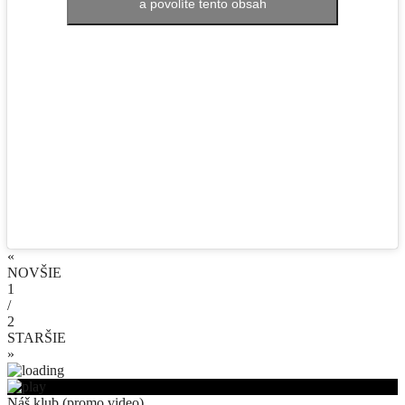
a povolíte tento obsah
«
NOVŠIE
1
/
2
STARŠIE
»
Náš klub (promo video)