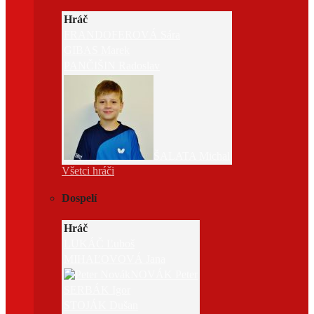
Hráč
FRANDOFEROVÁ Sára
GIBAS Marek
PANČIŠIN Radoslav
ŠALATA Michal
Všetci hráči
Dospelí
Hráč
LUKÁČ Ľuboš
MIHAĽOVOVÁ Jana
NOVÁK Peter
SERBÁK Igor
STOJÁK Dušan