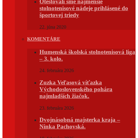
Otestovali sme najmenšie
stolnotenisové nádeje prihlásené do
športovej triedy
22. júna 2020
KOMENTÁRE
Humenská školská stolnotenisová liga
– 3. kolo.
24. februára 2026
Zuzka Veľasová víťazka
Východoslovenského pohára
najmladších žiačok.
23. februára 2026
Dvojnásobná majsterka kraja –
Ninka Pachovská.