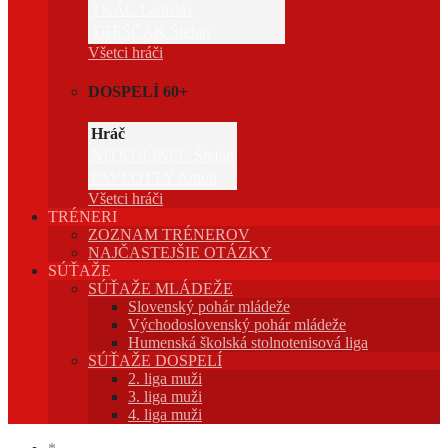
TKÁČ Ladislav
TREŠČÁK Štefan
Všetci hráči
DOSPELÍ 60+
Hráč
NITKULINEC Štefan
PAVLOTTY Anton
Všetci hráči
TRÉNERI
ZOZNAM TRÉNEROV
NAJČASTEJŠIE OTÁZKY
SÚŤAŽE
SÚŤAŽE MLÁDEŽE
Slovenský pohár mládeže
Východoslovenský pohár mládeže
Humenská školská stolnotenisová liga
SÚŤAŽE DOSPELÍ
2. liga muži
3. liga muži
4. liga muži