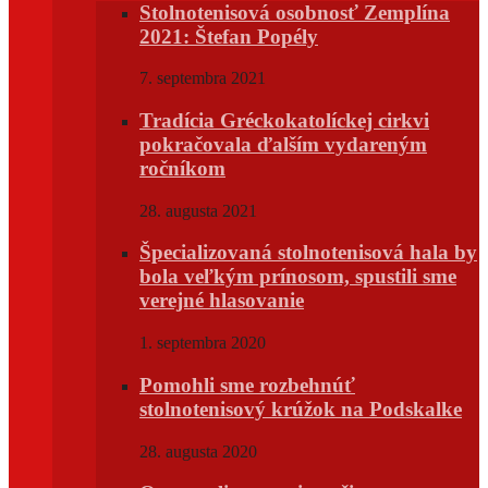
Stolnotenisová osobnosť Zemplína
2021: Štefan Popély
7. septembra 2021
Tradícia Gréckokatolíckej cirkvi
pokračovala ďalším vydareným
ročníkom
28. augusta 2021
Špecializovaná stolnotenisová hala by
bola veľkým prínosom, spustili sme
verejné hlasovanie
1. septembra 2020
Pomohli sme rozbehnúť
stolnotenisový krúžok na Podskalke
28. augusta 2020