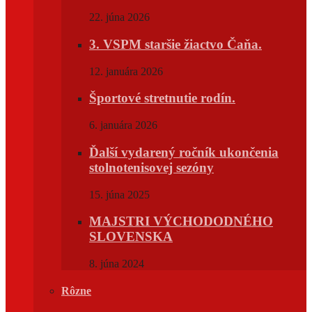
22. júna 2026
3. VSPM staršie žiactvo Čaňa.
12. januára 2026
Športové stretnutie rodín.
6. januára 2026
Ďalší vydarený ročník ukončenia
stolnotenisovej sezóny
15. júna 2025
MAJSTRI VÝCHODODNÉHO
SLOVENSKA
8. júna 2024
Rôzne