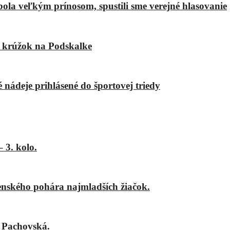
bola veľkým prínosom, spustili sme verejné hlasovanie
ý krúžok na Podskalke
é nádeje prihlásené do športovej triedy
 3. kolo.
nského pohára najmladších žiačok.
 Pachovská.