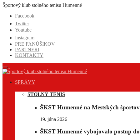
Prejsť
Športový klub stolného tenisu Humenné
na
Facebook
obsah
Twitter
Youtube
Instagram
PRE FANÚŠIKOV
PARTNERI
KONTAKTY
SPRÁVY
STOLNÝ TENIS
ŠKST Humenné na Mestských športov
19. júna 2026
ŠKST Humenné vybojovalo postup do E