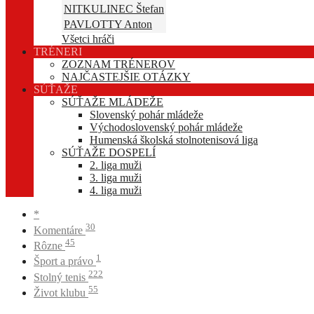
NITKULINEC Štefan
PAVLOTTY Anton
Všetci hráči
TRÉNERI
ZOZNAM TRÉNEROV
NAJČASTEJŠIE OTÁZKY
SÚŤAŽE
SÚŤAŽE MLÁDEŽE
Slovenský pohár mládeže
Východoslovenský pohár mládeže
Humenská školská stolnotenisová liga
SÚŤAŽE DOSPELÍ
2. liga muži
3. liga muži
4. liga muži
*
30
Komentáre
45
Rôzne
1
Šport a právo
222
Stolný tenis
55
Život klubu