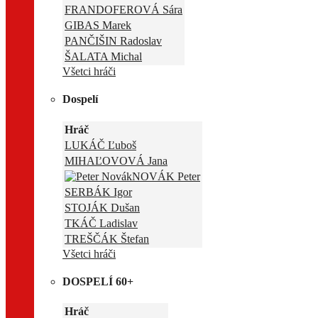
FRANDOFEROVÁ Sára
GIBAS Marek
PANČIŠIN Radoslav
ŠALATA Michal
Všetci hráči
Dospelí
Hráč
LUKÁČ Ľuboš
MIHAĽOVOVÁ Jana
NOVÁK Peter
SERBÁK Igor
STOJÁK Dušan
TKÁČ Ladislav
TREŠČÁK Štefan
Všetci hráči
DOSPELÍ 60+
Hráč