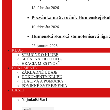
18. februára 2026
Pozvánka na 9. ročník Humenskej školsk
10. februára 2026
Humenská školská stolnotenisová liga 
23. januára 2026
KLUB
STRUČNE O KLUBE
SÚČASNÁ FILOZOFIA
HRACIA MIESTNOSŤ
DOKUMENTY
ZÁKLADNÉ ÚDAJE
DOKUMENTY KLUBU
TLAČIVÁ A POMÔCKY
POVINNÉ ZVEREJNENIA
HRÁČI
Najmladší žiaci