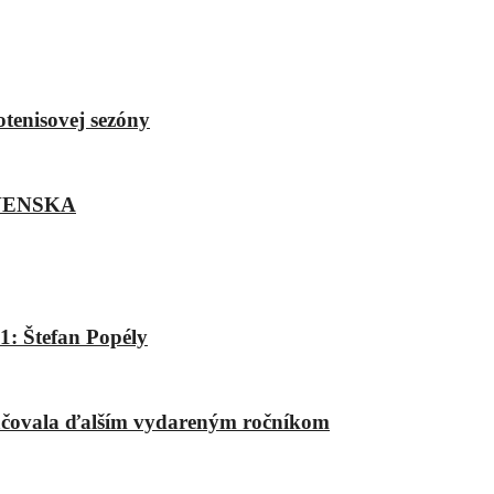
otenisovej sezóny
VENSKA
1: Štefan Popély
račovala ďalším vydareným ročníkom