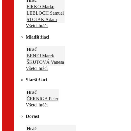
Hráč
FIRKO Marko
LEBLOCH Samuel
STOJÁK Adam
Všetci hráči
Mladší žiaci
Hráč
BENEJ Marek
ŠKUTOVÁ Vanesa
Všetci hráči
Starší žiaci
Hráč
ČERNIGA Peter
Všetci hráči
Dorast
Hráč