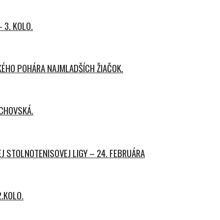
 3. KOLO.
ÉHO POHÁRA NAJMLADŠÍCH ŽIAČOK.
ACHOVSKÁ.
J STOLNOTENISOVEJ LIGY – 24. FEBRUÁRA
.KOLO.