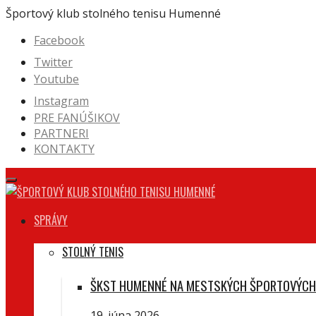
Prejsť
Športový klub stolného tenisu Humenné
na
Facebook
obsah
Twitter
Youtube
Instagram
PRE FANÚŠIKOV
PARTNERI
KONTAKTY
SPRÁVY
STOLNÝ TENIS
ŠKST HUMENNÉ NA MESTSKÝCH ŠPORTOVÝCH
19. júna 2026