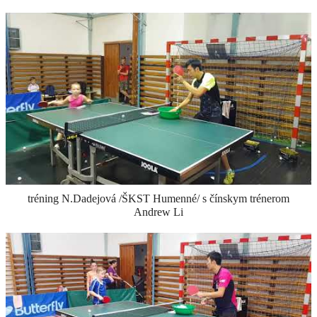
tréning N.Dadejová /ŠKST Humenné/ s čínskym trénerom
Andrew Li