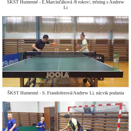
ŠKST Humenné - E.Marcinčáková /8 rokov/, tréning s Andrew
Li
ŠKST Humenné - S. Frandoferová/Andrew Li, nácvik podania