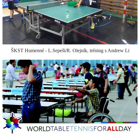
ŠKST Humenné - L.Sepeši/R. Olejník, tréning s Andrew Li