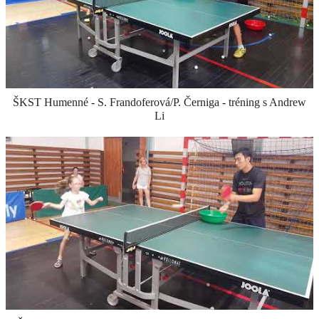
ŠKST Humenné - S. Frandoferová/P. Černiga - tréning s Andrew
Li