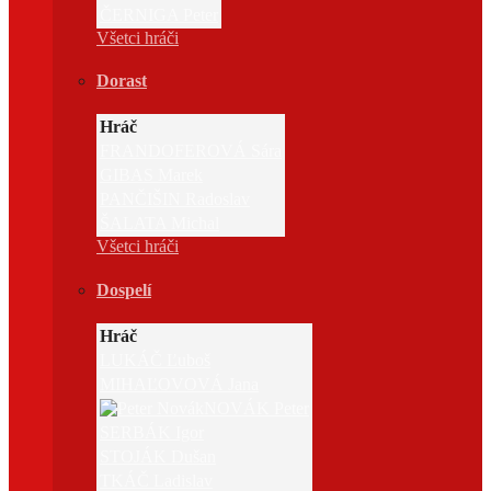
ČERNIGA Peter
Všetci hráči
Dorast
Hráč
FRANDOFEROVÁ Sára
GIBAS Marek
PANČIŠIN Radoslav
ŠALATA Michal
Všetci hráči
Dospelí
Hráč
LUKÁČ Ľuboš
MIHAĽOVOVÁ Jana
NOVÁK Peter
SERBÁK Igor
STOJÁK Dušan
TKÁČ Ladislav