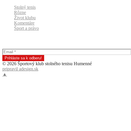
Stolný tenis
Rôzne
Život klubu
Komentáre
Šport a právo
Odber klubových správ
© 2026 Športový klub stolného tenisu Humenné
pripravil adesign.sk
▲