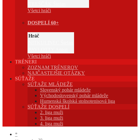
TREŠČÁK Štefan
Všetci hráči
DOSPELÍ 60+
Hráč
NITKULINEC Štefan
PAVLOTTY Anton
Všetci hráči
TRÉNERI
ZOZNAM TRÉNEROV
NAJČASTEJŠIE OTÁZKY
SÚŤAŽE
SÚŤAŽE MLÁDEŽE
Slovenský pohár mládeže
Východoslovenský pohár mládeže
Humenská školská stolnotenisová liga
SÚŤAŽE DOSPELÍ
2. liga muži
3. liga muži
4. liga muži
*
30