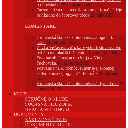
na Podskalke
28. augusta 2020
Otestovali sme najmenšie stolnotenisové nádeje
prihlásené do športovej triedy
22. júna 2020
KOMENTÁRE
Humenská školská stolnotenisová liga – 3.
kolo.
24. februára 2026
Zuzka Veľasová víťazka Východoslovenského
pohára najmladších žiačok.
23. februára 2026
Dvojnásobná majsterka kraja – Ninka
Pachovská.
18. februára 2026
Pozvánka na 9. ročník Humenskej školskej
stolnotenisovej ligy – 24. februára
10. februára
2026
Humenská školská stolnotenisová liga 2.kolo.
23.
januára 2026
KLUB
STRUČNE O KLUBE
SÚČASNÁ FILOZOFIA
HRACIA MIESTNOSŤ
DOKUMENTY
ZÁKLADNÉ ÚDAJE
DOKUMENTY KLUBU