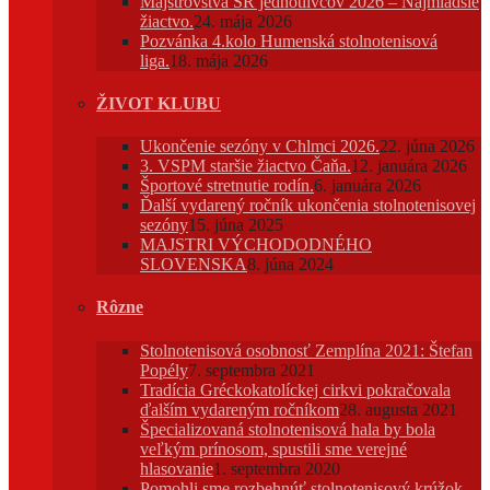
Majstrovstvá SR jednotlivcov 2026 – Najmladšie
žiactvo.
24. mája 2026
Pozvánka 4.kolo Humenská stolnotenisová
liga.
18. mája 2026
ŽIVOT KLUBU
Ukončenie sezóny v Chlmci 2026.
22. júna 2026
3. VSPM staršie žiactvo Čaňa.
12. januára 2026
Športové stretnutie rodín.
6. januára 2026
Ďalší vydarený ročník ukončenia stolnotenisovej
sezóny
15. júna 2025
MAJSTRI VÝCHODODNÉHO
SLOVENSKA
8. júna 2024
Rôzne
Stolnotenisová osobnosť Zemplína 2021: Štefan
Popély
7. septembra 2021
Tradícia Gréckokatolíckej cirkvi pokračovala
ďalším vydareným ročníkom
28. augusta 2021
Špecializovaná stolnotenisová hala by bola
veľkým prínosom, spustili sme verejné
hlasovanie
1. septembra 2020
Pomohli sme rozbehnúť stolnotenisový krúžok