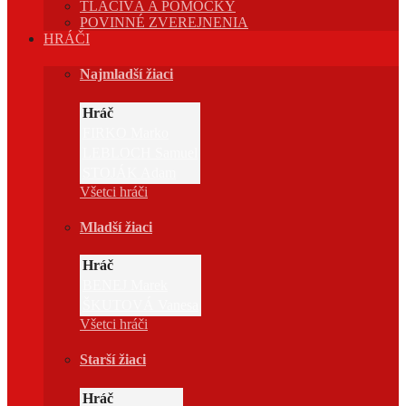
TLAČIVÁ A POMÔCKY
POVINNÉ ZVEREJNENIA
HRÁČI
Najmladší žiaci
Hráč
FIRKO Marko
LEBLOCH Samuel
STOJÁK Adam
Všetci hráči
Mladší žiaci
Hráč
BENEJ Marek
ŠKUTOVÁ Vanesa
Všetci hráči
Starší žiaci
Hráč