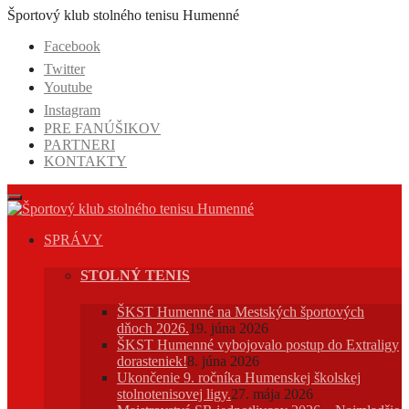
Prejsť
Športový klub stolného tenisu Humenné
na
Facebook
obsah
Twitter
Youtube
Instagram
PRE FANÚŠIKOV
PARTNERI
KONTAKTY
SPRÁVY
STOLNÝ TENIS
ŠKST Humenné na Mestských športových
dňoch 2026.
19. júna 2026
ŠKST Humenné vybojovalo postup do Extraligy
dorasteniek!
8. júna 2026
Ukončenie 9. ročníka Humenskej školskej
stolnotenisovej ligy.
27. mája 2026