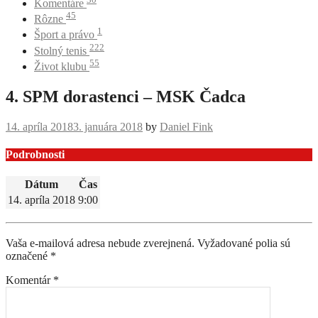
Komentáre
45
Rôzne
1
Šport a právo
222
Stolný tenis
55
Život klubu
4. SPM dorastenci – MSK Čadca
14. apríla 2018
3. januára 2018
by
Daniel Fink
Podrobnosti
Dátum
Čas
14. apríla 2018
9:00
Navigácia
príspevku
Vaša e-mailová adresa nebude zverejnená.
Vyžadované polia sú
označené
*
Komentár
*