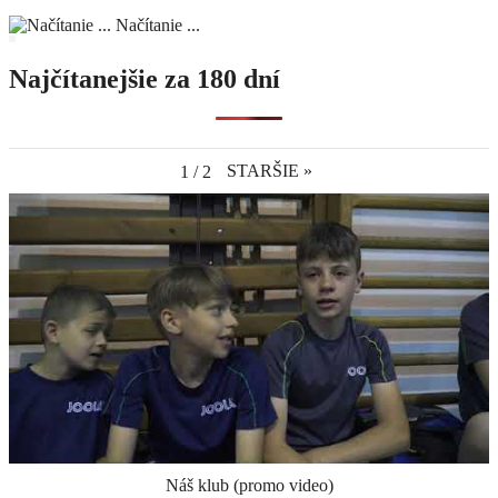
Načítanie ...
Najčítanejšie za 180 dní
STARŠIE
»
1
/
2
Náš klub (promo video)