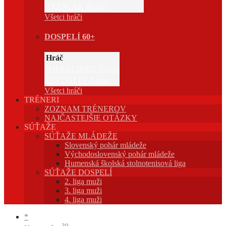
TREŠČÁK Štefan
Všetci hráči
DOSPELÍ 60+
Hráč
NITKULINEC Štefan
PAVLOTTY Anton
Všetci hráči
TRÉNERI
ZOZNAM TRÉNEROV
NAJČASTEJŠIE OTÁZKY
SÚŤAŽE
SÚŤAŽE MLÁDEŽE
Slovenský pohár mládeže
Východoslovenský pohár mládeže
Humenská školská stolnotenisová liga
SÚŤAŽE DOSPELÍ
2. liga muži
3. liga muži
4. liga muži
*
30