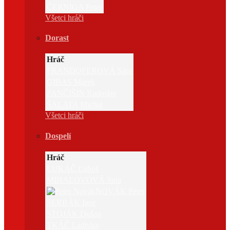
ČERNIGA Peter
Všetci hráči
Dorast
Hráč
FRANDOFEROVÁ Sára
GIBAS Marek
PANČIŠIN Radoslav
ŠALATA Michal
Všetci hráči
Dospelí
Hráč
LUKÁČ Ľuboš
MIHAĽOVOVÁ Jana
NOVÁK Peter
SERBÁK Igor
STOJÁK Dušan
TKÁČ Ladislav