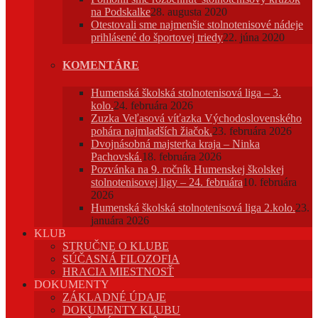
na Podskalke
28. augusta 2020
Otestovali sme najmenšie stolnotenisové nádeje
prihlásené do športovej triedy
22. júna 2020
KOMENTÁRE
Humenská školská stolnotenisová liga – 3.
kolo.
24. februára 2026
Zuzka Veľasová víťazka Východoslovenského
pohára najmladších žiačok.
23. februára 2026
Dvojnásobná majsterka kraja – Ninka
Pachovská.
18. februára 2026
Pozvánka na 9. ročník Humenskej školskej
stolnotenisovej ligy – 24. februára
10. februára
2026
Humenská školská stolnotenisová liga 2.kolo.
23.
januára 2026
KLUB
STRUČNE O KLUBE
SÚČASNÁ FILOZOFIA
HRACIA MIESTNOSŤ
DOKUMENTY
ZÁKLADNÉ ÚDAJE
DOKUMENTY KLUBU