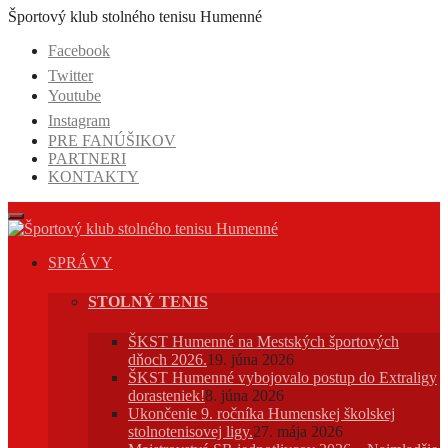
Prejsť
Športový klub stolného tenisu Humenné
na
Facebook
obsah
Twitter
Youtube
Instagram
PRE FANÚŠIKOV
PARTNERI
KONTAKTY
SPRÁVY
STOLNÝ TENIS
ŠKST Humenné na Mestských športových
dňoch 2026.
19. júna 2026
ŠKST Humenné vybojovalo postup do Extraligy
dorasteniek!
8. júna 2026
Ukončenie 9. ročníka Humenskej školskej
stolnotenisovej ligy.
27. mája 2026