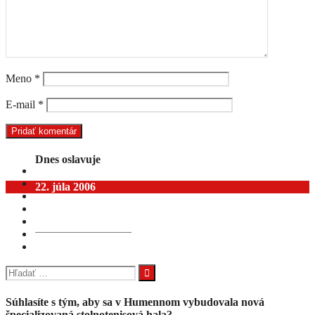
Meno
*
E-mail
*
Dnes oslavuje
22. júla 2006
PANČIŠIN Radoslav
Hľadať:
Súhlasíte s tým, aby sa v Humennom vybudovala nová
špecializovaná stolnotenisová hala?