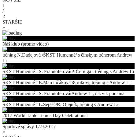
1
/
2
STARŠIE
»
Náš klub (promo video)
tréning N.Dadejová /ŠKST Humenné/ s čínskym trénerom Andrew
Li
ŠKST Humenné - S. Frandoferová/P. Černiga - tréning s Andrew Li
ŠKST Humenné - E.Marcinčáková /8 rokov/, tréning s Andrew Li
ŠKST Humenné - S. Frandoferová/Andrew Li, nácvik podania
ŠKST Humenné - L.Sepeši/R. Olejník, tréning s Andrew Li
2017 World Table Tennis Day Celebrations!
Športové správy 17.9.2015
«