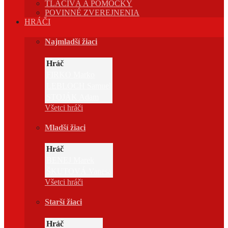
TLAČIVÁ A POMÔCKY
POVINNÉ ZVEREJNENIA
HRÁČI
Najmladší žiaci
Hráč
FIRKO Marko
LEBLOCH Samuel
STOJÁK Adam
Všetci hráči
Mladší žiaci
Hráč
BENEJ Marek
ŠKUTOVÁ Vanesa
Všetci hráči
Starší žiaci
Hráč