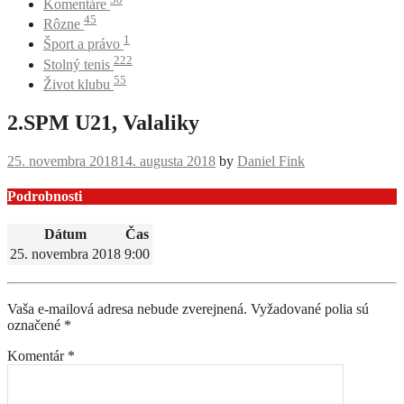
Komentáre
45
Rôzne
1
Šport a právo
222
Stolný tenis
55
Život klubu
2.SPM U21, Valaliky
25. novembra 2018
14. augusta 2018
by
Daniel Fink
Podrobnosti
Dátum
Čas
25. novembra 2018
9:00
Navigácia
príspevku
Vaša e-mailová adresa nebude zverejnená.
Vyžadované polia sú
označené
*
Komentár
*