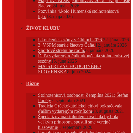
Majstrovstvá SR jednotlivcov 2026 – Najmladšie
žiactvo.
24. mája 2026
Pozvánka 4.kolo Humenská stolnotenisová
liga.
18. mája 2026
ŽIVOT KLUBU
Ukončenie sezóny v Chlmci 2026.
22. júna 2026
3. VSPM staršie žiactvo Čaňa.
12. januára 2026
Športové stretnutie rodín.
6. januára 2026
Ďalší vydarený ročník ukončenia stolnotenisovej
sezóny
15. júna 2025
MAJSTRI VÝCHODODNÉHO
SLOVENSKA
8. júna 2024
Rôzne
Stolnotenisová osobnosť Zemplína 2021: Štefan
Popély
7. septembra 2021
Tradícia Gréckokatolíckej cirkvi pokračovala
ďalším vydareným ročníkom
28. augusta 2021
Špecializovaná stolnotenisová hala by bola
veľkým prínosom, spustili sme verejné
hlasovanie
1. septembra 2020
Pomohli sme rozbehnúť stolnotenisový krúžok