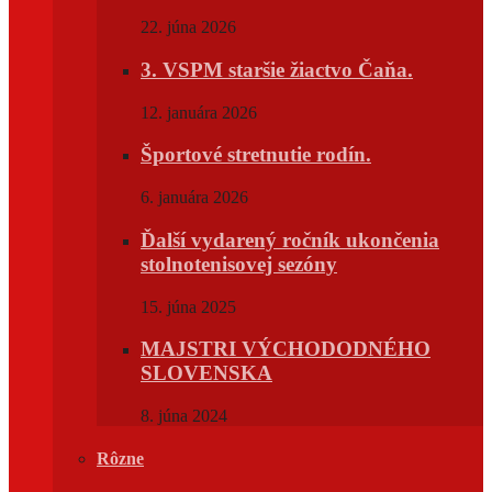
22. júna 2026
3. VSPM staršie žiactvo Čaňa.
12. januára 2026
Športové stretnutie rodín.
6. januára 2026
Ďalší vydarený ročník ukončenia
stolnotenisovej sezóny
15. júna 2025
MAJSTRI VÝCHODODNÉHO
SLOVENSKA
8. júna 2024
Rôzne