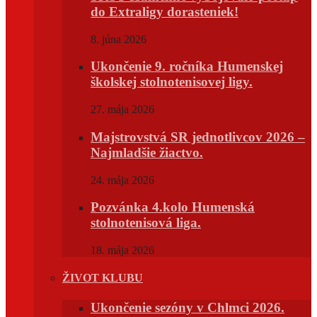
do Extraligy dorasteniek!
8. júna 2026
Ukončenie 9. ročníka Humenskej
školskej stolnotenisovej ligy.
27. mája 2026
Majstrovstvá SR jednotlivcov 2026 –
Najmladšie žiactvo.
24. mája 2026
Pozvánka 4.kolo Humenská
stolnotenisová liga.
18. mája 2026
ŽIVOT KLUBU
Ukončenie sezóny v Chlmci 2026.