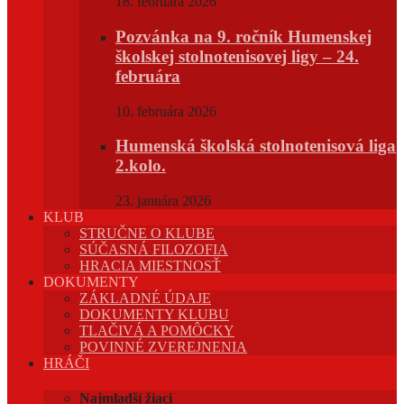
18. februára 2026
Pozvánka na 9. ročník Humenskej
školskej stolnotenisovej ligy – 24.
februára
10. februára 2026
Humenská školská stolnotenisová liga
2.kolo.
23. januára 2026
KLUB
STRUČNE O KLUBE
SÚČASNÁ FILOZOFIA
HRACIA MIESTNOSŤ
DOKUMENTY
ZÁKLADNÉ ÚDAJE
DOKUMENTY KLUBU
TLAČIVÁ A POMÔCKY
POVINNÉ ZVEREJNENIA
HRÁČI
Najmladší žiaci