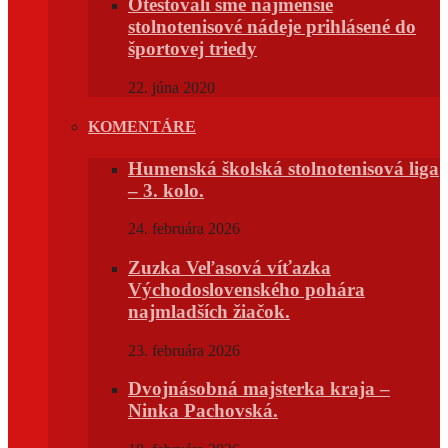
Otestovali sme najmenšie
stolnotenisové nádeje prihlásené do
športovej triedy
22. júna 2020
KOMENTÁRE
Humenská školská stolnotenisová liga
– 3. kolo.
24. februára 2026
Zuzka Veľasová víťazka
Východoslovenského pohára
najmladších žiačok.
23. februára 2026
Dvojnásobná majsterka kraja –
Ninka Pachovská.