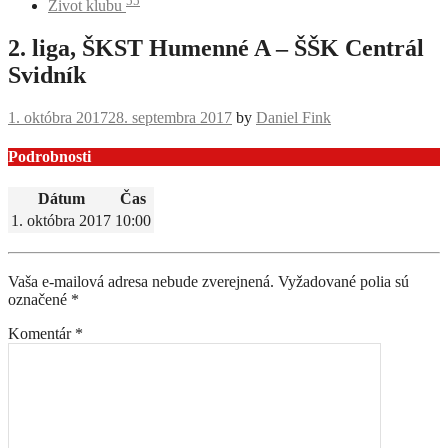
55
Život klubu
2. liga, ŠKST Humenné A – ŠŠK Centrál
Svidník
1. októbra 2017
28. septembra 2017
by
Daniel Fink
Podrobnosti
Dátum
Čas
1. októbra 2017
10:00
Navigácia
príspevku
Vaša e-mailová adresa nebude zverejnená.
Vyžadované polia sú
označené
*
Komentár
*