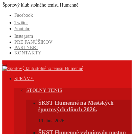
Prejsť
Športový klub stolného tenisu Humenné
na
Facebook
obsah
Twitter
Youtube
Instagram
PRE FANÚŠIKOV
PARTNERI
KONTAKTY
SPRÁVY
STOLNÝ TENIS
ŠKST Humenné na Mestských
športových dňoch 2026.
19. júna 2026
ŠKST Humenné vybojovalo postup