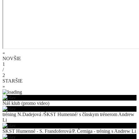
«
NOVŠIE
1
/
2
STARŠIE
»
Náš klub (promo video)
tréning N.Dadejová /ŠKST Humenné/ s čínskym trénerom Andrew
Li
ŠKST Humenné - S. Frandoferová/P. Černiga - tréning s Andrew Li