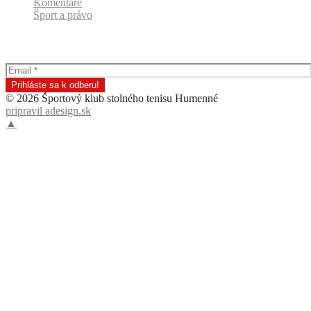
Komentáre
Šport a právo
Odber klubových správ
© 2026 Športový klub stolného tenisu Humenné
pripravil adesign.sk
▲