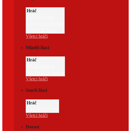
Hráč
FIRKO Marko
LEBLOCH Samuel
STOJÁK Adam
Všetci hráči
Mladší žiaci
Hráč
BENEJ Marek
ŠKUTOVÁ Vanesa
Všetci hráči
Starší žiaci
Hráč
ČERNIGA Peter
Všetci hráči
Dorast