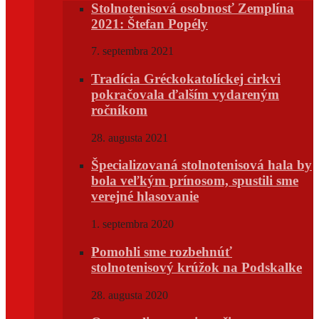
Stolnotenisová osobnosť Zemplína
2021: Štefan Popély
7. septembra 2021
Tradícia Gréckokatolíckej cirkvi
pokračovala ďalším vydareným
ročníkom
28. augusta 2021
Špecializovaná stolnotenisová hala by
bola veľkým prínosom, spustili sme
verejné hlasovanie
1. septembra 2020
Pomohli sme rozbehnúť
stolnotenisový krúžok na Podskalke
28. augusta 2020