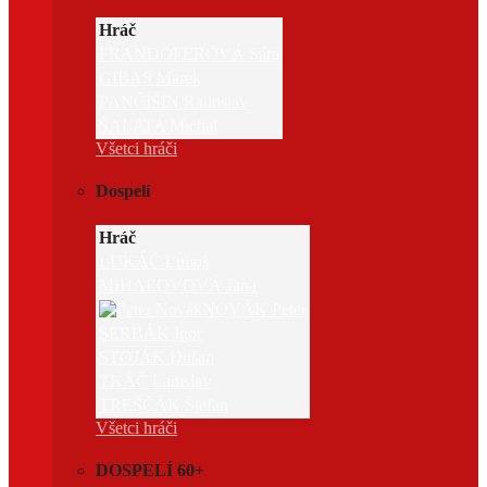
Hráč
FRANDOFEROVÁ Sára
GIBAS Marek
PANČIŠIN Radoslav
ŠALATA Michal
Všetci hráči
Dospelí
Hráč
LUKÁČ Ľuboš
MIHAĽOVOVÁ Jana
NOVÁK Peter
SERBÁK Igor
STOJÁK Dušan
TKÁČ Ladislav
TREŠČÁK Štefan
Všetci hráči
DOSPELÍ 60+