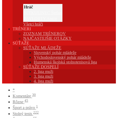
Hráč
NITKULINEC Štefan
PAVLOTTY Anton
Všetci hráči
TRÉNERI
ZOZNAM TRÉNEROV
NAJČASTEJŠIE OTÁZKY
SÚŤAŽE
SÚŤAŽE MLÁDEŽE
Slovenský pohár mládeže
Východoslovenský pohár mládeže
Humenská školská stolnotenisová liga
SÚŤAŽE DOSPELÍ
2. liga muži
3. liga muži
4. liga muži
*
30
Komentáre
45
Rôzne
1
Šport a právo
222
Stolný tenis