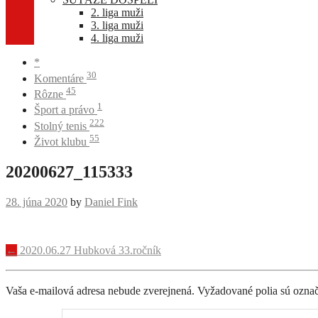
2. liga muži
3. liga muži
4. liga muži
*
30
Komentáre
45
Rôzne
1
Šport a právo
222
Stolný tenis
55
Život klubu
20200627_115333
28. júna 2020
by
Daniel Fink
Navigácia
←
2020.06.27 Hubková 33.ročník
príspevku
Vaša e-mailová adresa nebude zverejnená.
Vyžadované polia sú ozna