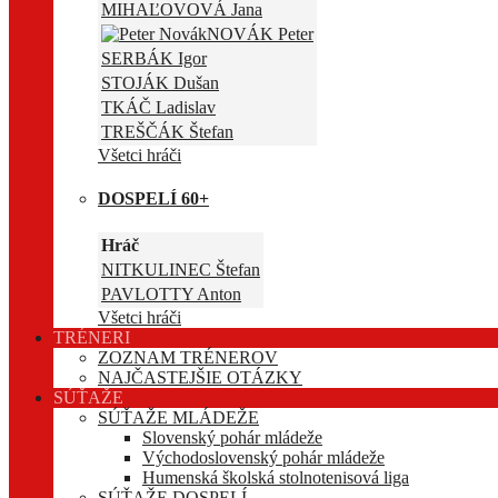
MIHAĽOVOVÁ Jana
NOVÁK Peter
SERBÁK Igor
STOJÁK Dušan
TKÁČ Ladislav
TREŠČÁK Štefan
Všetci hráči
DOSPELÍ 60+
Hráč
NITKULINEC Štefan
PAVLOTTY Anton
Všetci hráči
TRÉNERI
ZOZNAM TRÉNEROV
NAJČASTEJŠIE OTÁZKY
SÚŤAŽE
SÚŤAŽE MLÁDEŽE
Slovenský pohár mládeže
Východoslovenský pohár mládeže
Humenská školská stolnotenisová liga
SÚŤAŽE DOSPELÍ