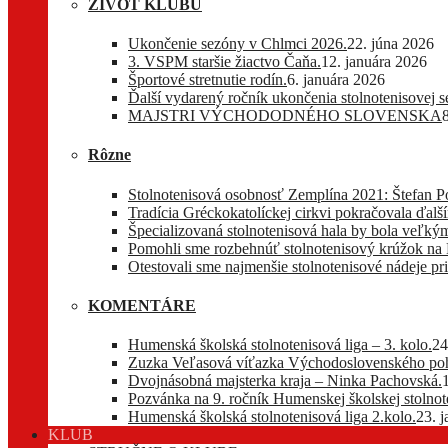
ŽIVOT KLUBU
Ukončenie sezóny v Chlmci 2026.
22. júna 2026
3. VSPM staršie žiactvo Čaňa.
12. januára 2026
Športové stretnutie rodín.
6. januára 2026
Ďalší vydarený ročník ukončenia stolnotenisovej 
MAJSTRI VÝCHODODNÉHO SLOVENSKA
Rôzne
Stolnotenisová osobnosť Zemplína 2021: Štefan P
Tradícia Gréckokatolíckej cirkvi pokračovala ďa
Špecializovaná stolnotenisová hala by bola veľkým
Pomohli sme rozbehnúť stolnotenisový krúžok na
Otestovali sme najmenšie stolnotenisové nádeje pri
KOMENTÁRE
Humenská školská stolnotenisová liga – 3. kolo.
24
Zuzka Veľasová víťazka Východoslovenského pohá
Dvojnásobná majsterka kraja – Ninka Pachovská.
Pozvánka na 9. ročník Humenskej školskej stolnote
Humenská školská stolnotenisová liga 2.kolo.
23. 
KLUB