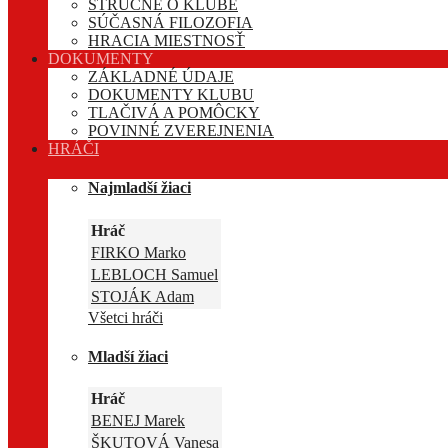
STRUČNE O KLUBE
SÚČASNÁ FILOZOFIA
HRACIA MIESTNOSŤ
DOKUMENTY
ZÁKLADNÉ ÚDAJE
DOKUMENTY KLUBU
TLAČIVÁ A POMÔCKY
POVINNÉ ZVEREJNENIA
HRÁČI
Najmladší žiaci
Hráč
FIRKO Marko
LEBLOCH Samuel
STOJÁK Adam
Všetci hráči
Mladší žiaci
Hráč
BENEJ Marek
ŠKUTOVÁ Vanesa