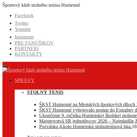
Prejsť
Športový klub stolného tenisu Humenné
na
Facebook
obsah
Twitter
Youtube
Instagram
PRE FANÚŠIKOV
PARTNERI
KONTAKTY
SPRÁVY
STOLNÝ TENIS
ŠKST Humenné na Mestských športových dňoch 
ŠKST Humenné vybojovalo postup do Extraligy d
Ukončenie 9. ročníka Humenskej školskej stolnoten
Majstrovstvá SR jednotlivcov 2026 – Najmladšie ž
Pozvánka 4.kolo Humenská stolnotenisová liga.
18