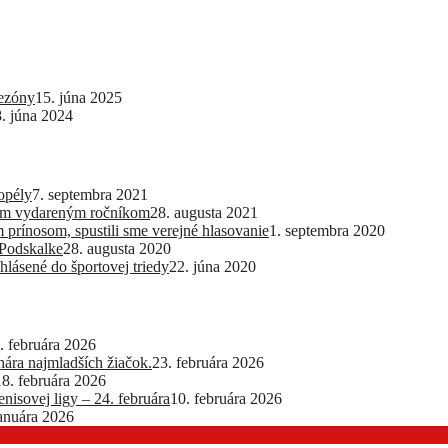
sezóny
15. júna 2025
8. júna 2024
opély
7. septembra 2021
lším vydareným ročníkom
28. augusta 2021
 prínosom, spustili sme verejné hlasovanie
1. septembra 2020
 Podskalke
28. augusta 2020
hlásené do športovej triedy
22. júna 2020
. februára 2026
ra najmladších žiačok.
23. februára 2026
18. februára 2026
nisovej ligy – 24. februára
10. februára 2026
januára 2026