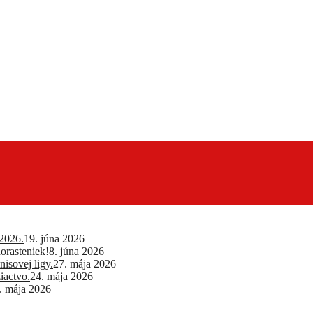
2026.
19. júna 2026
orasteniek!
8. júna 2026
isovej ligy.
27. mája 2026
iactvo.
24. mája 2026
. mája 2026