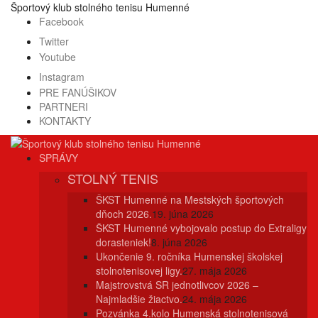
Prejsť
Športový klub stolného tenisu Humenné
na
Facebook
obsah
Twitter
Youtube
Instagram
PRE FANÚŠIKOV
PARTNERI
KONTAKTY
SPRÁVY
STOLNÝ TENIS
ŠKST Humenné na Mestských športových
dňoch 2026.
19. júna 2026
ŠKST Humenné vybojovalo postup do Extraligy
dorasteniek!
8. júna 2026
Ukončenie 9. ročníka Humenskej školskej
stolnotenisovej ligy.
27. mája 2026
Majstrovstvá SR jednotlivcov 2026 –
Najmladšie žiactvo.
24. mája 2026
Pozvánka 4.kolo Humenská stolnotenisová