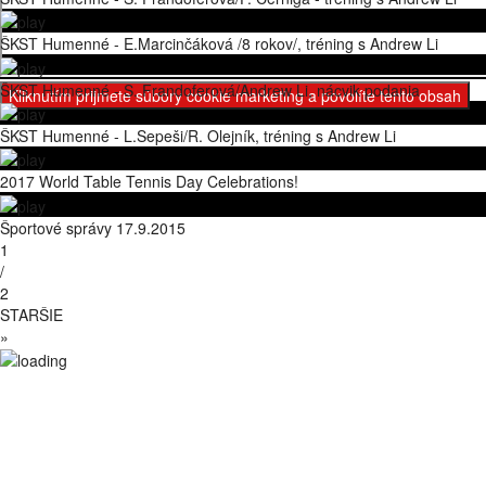
ŠKST Humenné - E.Marcinčáková /8 rokov/, tréning s Andrew Li
ŠKST Humenné - S. Frandoferová/Andrew Li, nácvik podania
Kliknutím prijmete súbory cookie marketing a povolíte tento obsah
ŠKST Humenné - L.Sepeši/R. Olejník, tréning s Andrew Li
2017 World Table Tennis Day Celebrations!
Športové správy 17.9.2015
1
/
2
STARŠIE
»