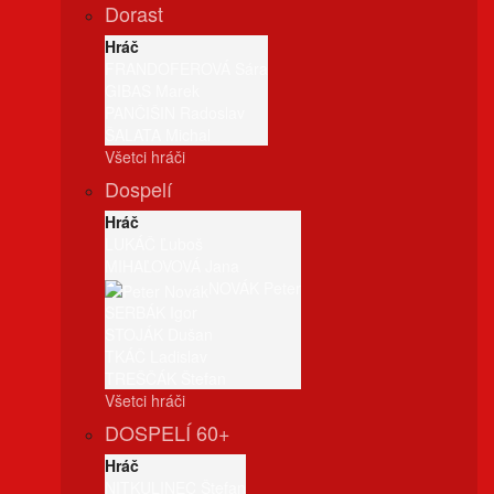
Dorast
Hráč
FRANDOFEROVÁ Sára
GIBAS Marek
PANČIŠIN Radoslav
ŠALATA Michal
Všetci hráči
Dospelí
Hráč
LUKÁČ Ľuboš
MIHAĽOVOVÁ Jana
NOVÁK Peter
SERBÁK Igor
STOJÁK Dušan
TKÁČ Ladislav
TREŠČÁK Štefan
Všetci hráči
DOSPELÍ 60+
Hráč
NITKULINEC Štefan