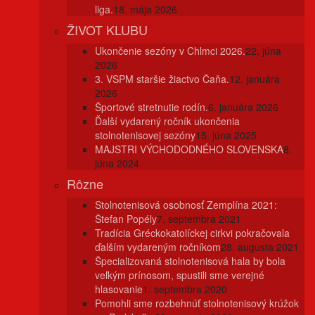
liga.
18. mája 2026
ŽIVOT KLUBU
Ukončenie sezóny v Chlmci 2026.
22. júna
2026
3. VSPM staršie žiactvo Čaňa.
12. januára
2026
Športové stretnutie rodín.
6. januára 2026
Ďalší vydarený ročník ukončenia
stolnotenisovej sezóny
15. júna 2025
MAJSTRI VÝCHODODNÉHO SLOVENSKA
8.
júna 2024
Rôzne
Stolnotenisová osobnosť Zemplína 2021:
Štefan Popély
7. septembra 2021
Tradícia Gréckokatolíckej cirkvi pokračovala
ďalším vydareným ročníkom
28. augusta 2021
Špecializovaná stolnotenisová hala by bola
veľkým prínosom, spustili sme verejné
hlasovanie
1. septembra 2020
Pomohli sme rozbehnúť stolnotenisový krúžok