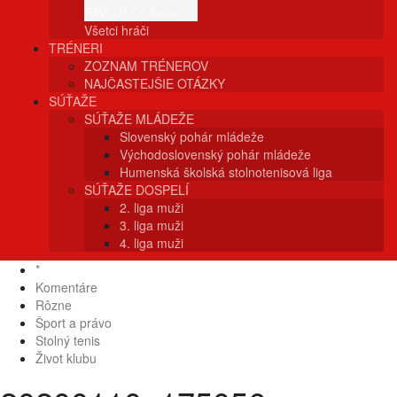
PAVLOTTY Anton
Všetci hráči
TRÉNERI
ZOZNAM TRÉNEROV
NAJČASTEJŠIE OTÁZKY
SÚŤAŽE
SÚŤAŽE MLÁDEŽE
Slovenský pohár mládeže
Východoslovenský pohár mládeže
Humenská školská stolnotenisová liga
SÚŤAŽE DOSPELÍ
2. liga muži
3. liga muži
4. liga muži
*
Komentáre
Rôzne
Šport a právo
Stolný tenis
Život klubu