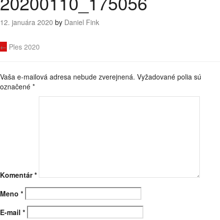
20200110_175056
12. januára 2020
by
Daniel Fink
Navigácia
←
Ples 2020
príspevku
Vaša e-mailová adresa nebude zverejnená.
Vyžadované polia sú
označené
*
Komentár
*
Meno
*
E-mail
*