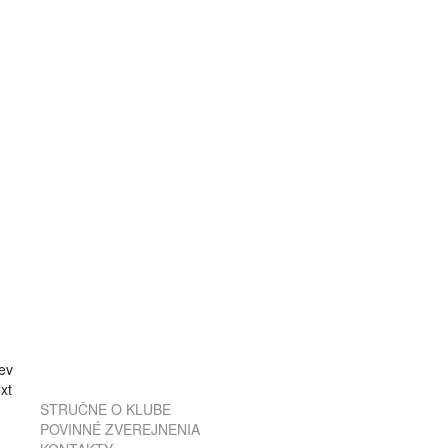
ev
xt
STRUČNE O KLUBE
POVINNÉ ZVEREJNENIA