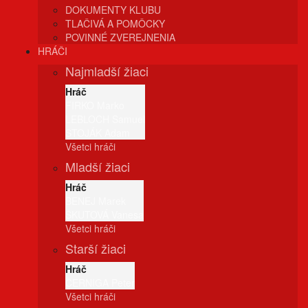
DOKUMENTY KLUBU
TLAČIVÁ A POMÔCKY
POVINNÉ ZVEREJNENIA
HRÁČI
Najmladší žiaci
Hráč
FIRKO Marko
LEBLOCH Samuel
STOJÁK Adam
Všetci hráči
Mladší žiaci
Hráč
BENEJ Marek
ŠKUTOVÁ Vanesa
Všetci hráči
Starší žiaci
Hráč
ČERNIGA Peter
Všetci hráči