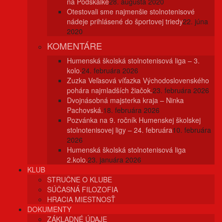
na Podskalke
28. augusta 2020
Otestovali sme najmenšie stolnotenisové
nádeje prihlásené do športovej triedy
22. júna
2020
KOMENTÁRE
Humenská školská stolnotenisová liga – 3.
kolo.
24. februára 2026
Zuzka Veľasová víťazka Východoslovenského
pohára najmladších žiačok.
23. februára 2026
Dvojnásobná majsterka kraja – Ninka
Pachovská.
18. februára 2026
Pozvánka na 9. ročník Humenskej školskej
stolnotenisovej ligy – 24. februára
10. februára
2026
Humenská školská stolnotenisová liga
2.kolo.
23. januára 2026
KLUB
STRUČNE O KLUBE
SÚČASNÁ FILOZOFIA
HRACIA MIESTNOSŤ
DOKUMENTY
ZÁKLADNÉ ÚDAJE