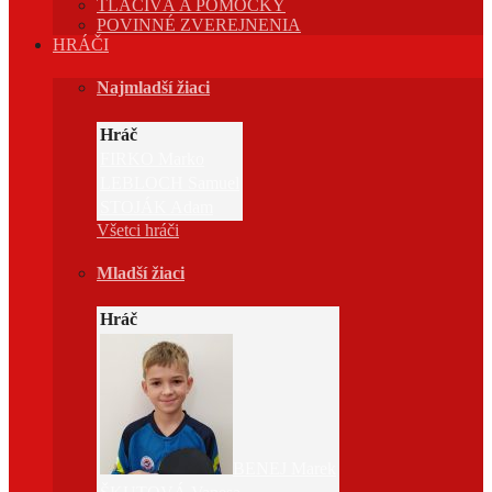
TLAČIVÁ A POMÔCKY
POVINNÉ ZVEREJNENIA
HRÁČI
Najmladší žiaci
Hráč
FIRKO Marko
LEBLOCH Samuel
STOJÁK Adam
Všetci hráči
Mladší žiaci
Hráč
BENEJ Marek