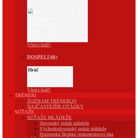
MIHAĽOVOVÁ Jana
NOVÁK Peter
SERBÁK Igor
STOJÁK Dušan
TKÁČ Ladislav
TREŠČÁK Štefan
Všetci hráči
DOSPELÍ 60+
Hráč
NITKULINEC Štefan
PAVLOTTY Anton
Všetci hráči
TRÉNERI
ZOZNAM TRÉNEROV
NAJČASTEJŠIE OTÁZKY
SÚŤAŽE
SÚŤAŽE MLÁDEŽE
Slovenský pohár mládeže
Východoslovenský pohár mládeže
Humenská školská stolnotenisová liga