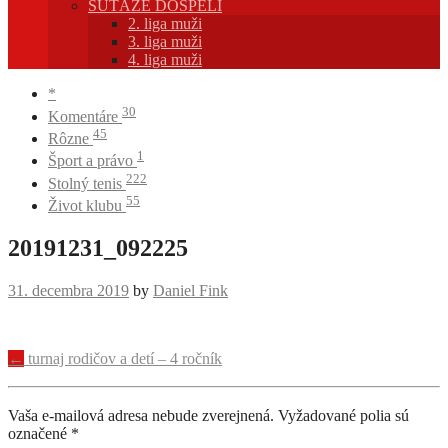
SÚŤAŽE DOSPELÍ
2. liga muži
3. liga muži
4. liga muži
*
30
Komentáre
45
Rôzne
1
Šport a právo
222
Stolný tenis
55
Život klubu
20191231_092225
31. decembra 2019
by
Daniel Fink
Navigácia
←
turnaj rodičov a detí – 4 ročník
príspevku
Vaša e-mailová adresa nebude zverejnená.
Vyžadované polia sú
označené
*