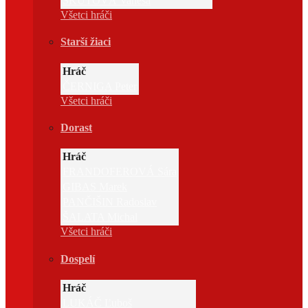
ŠKUTOVÁ Vanesa
Všetci hráči
Starší žiaci
Hráč
ČERNIGA Peter
Všetci hráči
Dorast
Hráč
FRANDOFEROVÁ Sára
GIBAS Marek
PANČIŠIN Radoslav
ŠALATA Michal
Všetci hráči
Dospelí
Hráč
LUKÁČ Ľuboš