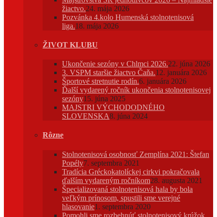
žiactvo.
24. mája 2026
Pozvánka 4.kolo Humenská stolnotenisová
liga.
18. mája 2026
ŽIVOT KLUBU
Ukončenie sezóny v Chlmci 2026.
22. júna 2026
3. VSPM staršie žiactvo Čaňa.
12. januára 2026
Športové stretnutie rodín.
6. januára 2026
Ďalší vydarený ročník ukončenia stolnotenisovej
sezóny
15. júna 2025
MAJSTRI VÝCHODODNÉHO
SLOVENSKA
8. júna 2024
Rôzne
Stolnotenisová osobnosť Zemplína 2021: Štefan
Popély
7. septembra 2021
Tradícia Gréckokatolíckej cirkvi pokračovala
ďalším vydareným ročníkom
28. augusta 2021
Špecializovaná stolnotenisová hala by bola
veľkým prínosom, spustili sme verejné
hlasovanie
1. septembra 2020
Pomohli sme rozbehnúť stolnotenisový krúžok