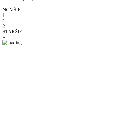
«
NOVŠIE
1
/
2
STARŠIE
»