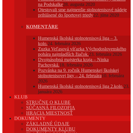
na Podskalke
28. augusta 2020
Otestovali sme najmenšie stolnotenisové nádeje
prihlásené do športovej triedy
22. júna 2020
KOMENTÁRE
Humenská školská stolnotenisová liga – 3.
kolo.
24. februára 2026
Zuzka Veľasová víťazka Východoslovenského
pohára najmladších žiačok.
23. februára 2026
Dvojnásobná majsterka kraja – Ninka
Pachovská.
18. februára 2026
Pozvánka na 9. ročník Humenskej školskej
stolnotenisovej ligy – 24. februára
10. februára
2026
Humenská školská stolnotenisová liga 2.kolo.
23.
januára 2026
KLUB
STRUČNE O KLUBE
SÚČASNÁ FILOZOFIA
HRACIA MIESTNOSŤ
DOKUMENTY
ZÁKLADNÉ ÚDAJE
DOKUMENTY KLUBU