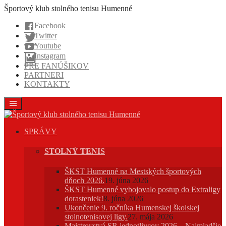
Prejsť
Športový klub stolného tenisu Humenné
na
Facebook
obsah
Twitter
Youtube
Instagram
PRE FANÚŠIKOV
PARTNERI
KONTAKTY
SPRÁVY
STOLNÝ TENIS
ŠKST Humenné na Mestských športových
dňoch 2026.
19. júna 2026
ŠKST Humenné vybojovalo postup do Extraligy
dorasteniek!
8. júna 2026
Ukončenie 9. ročníka Humenskej školskej
stolnotenisovej ligy.
27. mája 2026
Majstrovstvá SR jednotlivcov 2026 – Najmladšie