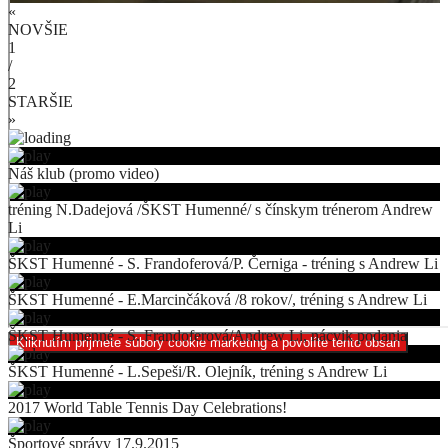
«
NOVŠIE
1
/
2
STARŠIE
»
Náš klub (promo video)
tréning N.Dadejová /ŠKST Humenné/ s čínskym trénerom Andrew
Li
ŠKST Humenné - S. Frandoferová/P. Černiga - tréning s Andrew Li
ŠKST Humenné - E.Marcinčáková /8 rokov/, tréning s Andrew Li
ŠKST Humenné - S. Frandoferová/Andrew Li, nácvik podania
Kliknutím prijmete súbory cookie marketing a povolíte tento obsah
ŠKST Humenné - L.Sepeši/R. Olejník, tréning s Andrew Li
2017 World Table Tennis Day Celebrations!
Športové správy 17.9.2015