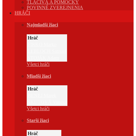
TLAČIVÁ A POMÔCKY
POVINNÉ ZVEREJNENIA
HRÁČI
Najmladší žiaci
Hráč
FIRKO Marko
LEBLOCH Samuel
STOJÁK Adam
Všetci hráči
Mladší žiaci
Hráč
BENEJ Marek
ŠKUTOVÁ Vanesa
Všetci hráči
Starší žiaci
Hráč