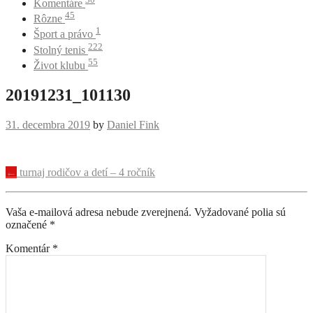
Komentáre
45
Rôzne
1
Šport a právo
222
Stolný tenis
55
Život klubu
20191231_101130
31. decembra 2019
by
Daniel Fink
Navigácia
←
turnaj rodičov a detí – 4 ročník
príspevku
Vaša e-mailová adresa nebude zverejnená.
Vyžadované polia sú
označené
*
Komentár
*