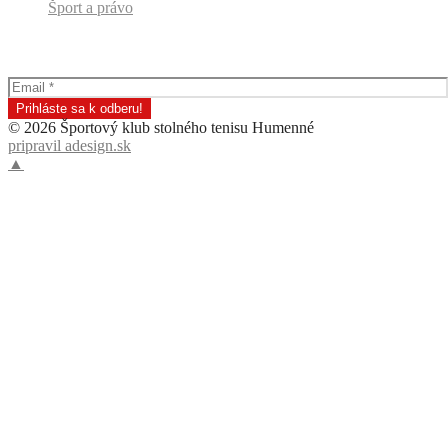
prev
next
STRUČNE O KLUBE
POVINNÉ ZVEREJNENIA
KONTAKTY
Podmienky používania, ochrana osobných údajov
Stolný tenis
Rôzne
Život klubu
Komentáre
Šport a právo
Odber klubových správ
© 2026 Športový klub stolného tenisu Humenné
pripravil adesign.sk
▲