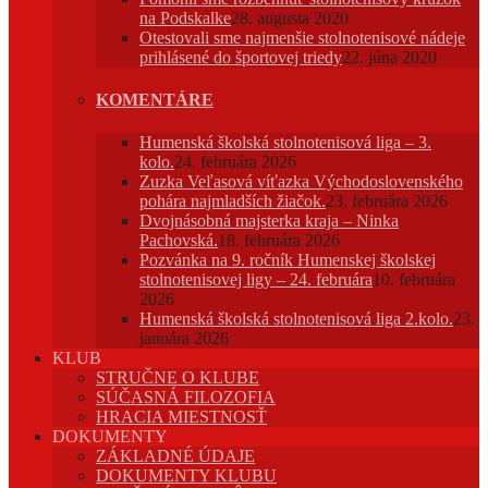
na Podskalke
28. augusta 2020
Otestovali sme najmenšie stolnotenisové nádeje
prihlásené do športovej triedy
22. júna 2020
KOMENTÁRE
Humenská školská stolnotenisová liga – 3.
kolo.
24. februára 2026
Zuzka Veľasová víťazka Východoslovenského
pohára najmladších žiačok.
23. februára 2026
Dvojnásobná majsterka kraja – Ninka
Pachovská.
18. februára 2026
Pozvánka na 9. ročník Humenskej školskej
stolnotenisovej ligy – 24. februára
10. februára
2026
Humenská školská stolnotenisová liga 2.kolo.
23.
januára 2026
KLUB
STRUČNE O KLUBE
SÚČASNÁ FILOZOFIA
HRACIA MIESTNOSŤ
DOKUMENTY
ZÁKLADNÉ ÚDAJE
DOKUMENTY KLUBU