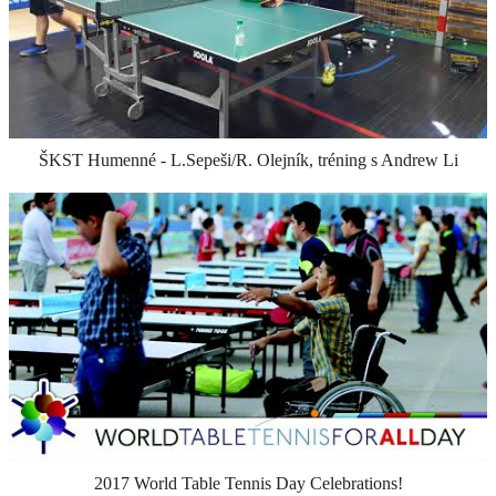
ŠKST Humenné - S. Frandoferová/Andrew Li, nácvik podania
ŠKST Humenné - L.Sepeši/R. Olejník, tréning s Andrew Li