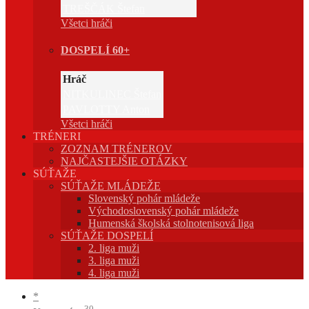
TREŠČÁK Štefan
Všetci hráči
DOSPELÍ 60+
Hráč
NITKULINEC Štefan
PAVLOTTY Anton
Všetci hráči
TRÉNERI
ZOZNAM TRÉNEROV
NAJČASTEJŠIE OTÁZKY
SÚŤAŽE
SÚŤAŽE MLÁDEŽE
Slovenský pohár mládeže
Východoslovenský pohár mládeže
Humenská školská stolnotenisová liga
SÚŤAŽE DOSPELÍ
2. liga muži
3. liga muži
4. liga muži
*
30