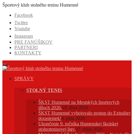
Prejsť
Športový klub stolného tenisu Humenné
na
Facebook
obsah
Twitter
Youtube
Instagram
PRE FANÚŠIKOV
PARTNERI
KONTAKTY
SPRÁVY
STOLNÝ TENIS
ŠKST Humenné na Mestských športových
dňoch 2026.
19. júna 2026
ŠKST Humenné vybojovalo postup do Extraligy
dorasteniek!
8. júna 2026
Ukončenie 9. ročníka Humenskej školskej
stolnotenisovej ligy.
27. mája 2026