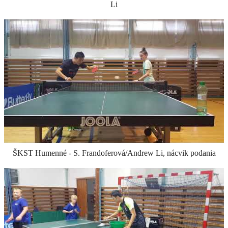
ŠKST Humenné - E.Marcinčáková /8 rokov/, tréning s Andrew
Li