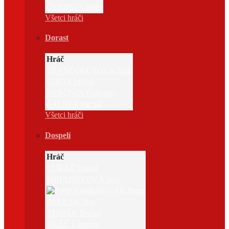
ČERNIGA Peter
Všetci hráči
Dorast
Hráč
FRANDOFEROVÁ Sára
GIBAS Marek
PANČIŠIN Radoslav
ŠALATA Michal
Všetci hráči
Dospelí
Hráč
LUKÁČ Ľuboš
MIHAĽOVOVÁ Jana
NOVÁK Peter
SERBÁK Igor
STOJÁK Dušan
TKÁČ Ladislav