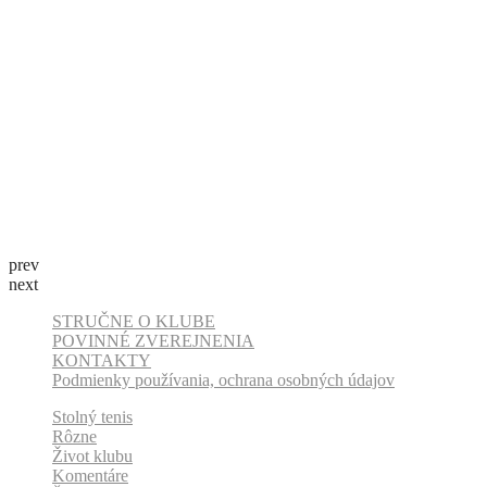
Športové správy 17.9.2015
STARŠIE
»
1
/
2