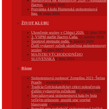
Majstrovstvá SR jednotlivcov 2026 – Najmladšie
žiactvo.
24. mája 2026
Pozvánka 4.kolo Humenská stolnotenisová
liga.
18. mája 2026
ŽIVOT KLUBU
Ukončenie sezóny v Chlmci 2026.
22. júna 2026
3. VSPM staršie žiactvo Čaňa.
12. januára 2026
Športové stretnutie rodín.
6. januára 2026
Ďalší vydarený ročník ukončenia stolnotenisovej
sezóny
15. júna 2025
MAJSTRI VÝCHODODNÉHO
SLOVENSKA
8. júna 2024
Rôzne
Stolnotenisová osobnosť Zemplína 2021: Štefan
Popély
7. septembra 2021
Tradícia Gréckokatolíckej cirkvi pokračovala
ďalším vydareným ročníkom
28. augusta 2021
Špecializovaná stolnotenisová hala by bola
veľkým prínosom, spustili sme verejné
hlasovanie
1. septembra 2020
Pomohli sme rozbehnúť stolnotenisový krúžok