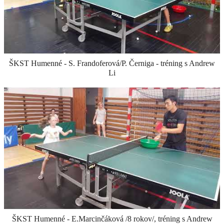
tréning N.Dadejová /ŠKST Humenné/ s čínskym trénerom
Andrew Li
ŠKST Humenné - S. Frandoferová/P. Černiga - tréning s Andrew
Li