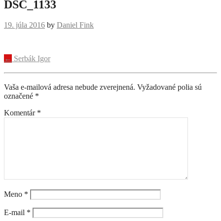
DSC_1133
19. júla 2016
by
Daniel Fink
Navigácia
←
Serbák Igor
príspevku
Vaša e-mailová adresa nebude zverejnená.
Vyžadované polia sú
označené
*
Komentár
*
Meno
*
E-mail
*