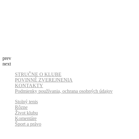
prev
next
STRUČNE O KLUBE
POVINNÉ ZVEREJNENIA
KONTAKTY
Podmienky používania, ochrana osobných údajov
Stolný tenis
Rôzne
Život klubu
Komentáre
Šport a právo
Odber klubových správ