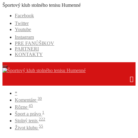
Prejsť
Športový klub stolného tenisu Humenné
na
Facebook
obsah
Twitter
Youtube
Instagram
PRE FANÚŠIKOV
PARTNERI
KONTAKTY
*
30
Komentáre
45
Rôzne
1
Šport a právo
222
Stolný tenis
55
Život klubu