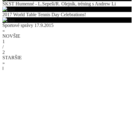
ŠKST Humenné - L.Sepeši/R. Olejník, tréning s Andrew Li
2017 World Table Tennis Day Celebrations!
Športové správy 17.9.2015
«
NOVŠIE
1
/
2
STARŠIE
»