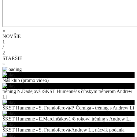
«
NOVŠIE
1
/
2
STARŠIE
»
Náš klub (promo video)
tréning N.Dadejová /ŠKST Humenné/ s čínskym trénerom Andrew
Li
ŠKST Humenné - S. Frandoferová/P. Černiga - tréning s Andrew Li
ŠKST Humenné - E.Marcinčáková /8 rokov/, tréning s Andrew Li
ŠKST Humenné - S. Frandoferová/Andrew Li, nácvik podania