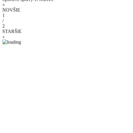
«
NOVŠIE
1
/
2
STARŠIE
»