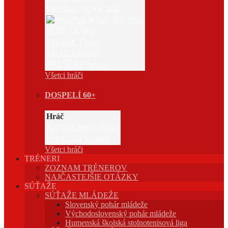
MIHAĽOVOVÁ Jana
NOVÁK Peter
SERBÁK Igor
STOJÁK Dušan
TKÁČ Ladislav
TREŠČÁK Štefan
Všetci hráči
DOSPELÍ 60+
Hráč
NITKULINEC Štefan
PAVLOTTY Anton
Všetci hráči
TRÉNERI
ZOZNAM TRÉNEROV
NAJČASTEJŠIE OTÁZKY
SÚŤAŽE
SÚŤAŽE MLÁDEŽE
Slovenský pohár mládeže
Východoslovenský pohár mládeže
Humenská školská stolnotenisová liga