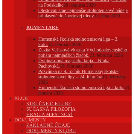
na Podskalke
28. augusta 2020
Otestovali sme najmenšie stolnotenisové nádeje
prihlásené do športovej triedy
22. júna 2020
KOMENTÁRE
Humenská školská stolnotenisová liga – 3.
kolo.
24. februára 2026
Zuzka Veľasová víťazka Východoslovenského
pohára najmladších žiačok.
23. februára 2026
Dvojnásobná majsterka kraja – Ninka
Pachovská.
18. februára 2026
Pozvánka na 9. ročník Humenskej školskej
stolnotenisovej ligy – 24. februára
10. februára
2026
Humenská školská stolnotenisová liga 2.kolo.
23.
januára 2026
KLUB
STRUČNE O KLUBE
SÚČASNÁ FILOZOFIA
HRACIA MIESTNOSŤ
DOKUMENTY
ZÁKLADNÉ ÚDAJE
DOKUMENTY KLUBU