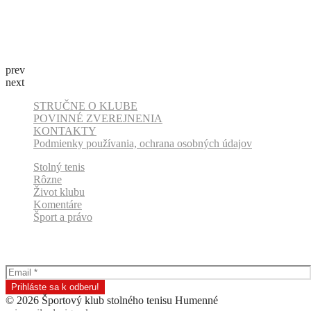
prev
next
STRUČNE O KLUBE
POVINNÉ ZVEREJNENIA
KONTAKTY
Podmienky používania, ochrana osobných údajov
Stolný tenis
Rôzne
Život klubu
Komentáre
Šport a právo
Odber klubových správ
© 2026 Športový klub stolného tenisu Humenné