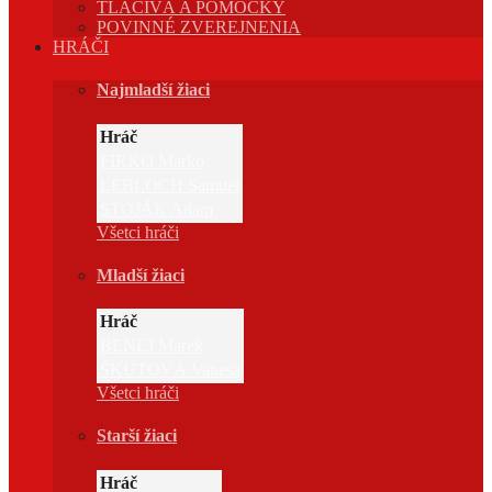
TLAČIVÁ A POMÔCKY
POVINNÉ ZVEREJNENIA
HRÁČI
Najmladší žiaci
Hráč
FIRKO Marko
LEBLOCH Samuel
STOJÁK Adam
Všetci hráči
Mladší žiaci
Hráč
BENEJ Marek
ŠKUTOVÁ Vanesa
Všetci hráči
Starší žiaci
Hráč