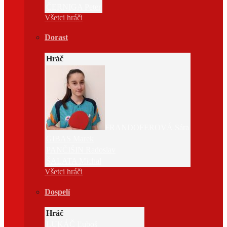
ČERNIGA Peter
Všetci hráči
Dorast
Hráč
FRANDOFEROVÁ Sára
GIBAS Marek
PANČIŠIN Radoslav
ŠALATA Michal
Všetci hráči
Dospelí
Hráč
LUKÁČ Ľuboš