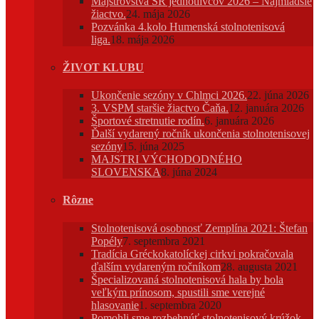
Majstrovstvá SR jednotlivcov 2026 – Najmladšie
žiactvo.
24. mája 2026
Pozvánka 4.kolo Humenská stolnotenisová
liga.
18. mája 2026
ŽIVOT KLUBU
Ukončenie sezóny v Chlmci 2026.
22. júna 2026
3. VSPM staršie žiactvo Čaňa.
12. januára 2026
Športové stretnutie rodín.
6. januára 2026
Ďalší vydarený ročník ukončenia stolnotenisovej
sezóny
15. júna 2025
MAJSTRI VÝCHODODNÉHO
SLOVENSKA
8. júna 2024
Rôzne
Stolnotenisová osobnosť Zemplína 2021: Štefan
Popély
7. septembra 2021
Tradícia Gréckokatolíckej cirkvi pokračovala
ďalším vydareným ročníkom
28. augusta 2021
Špecializovaná stolnotenisová hala by bola
veľkým prínosom, spustili sme verejné
hlasovanie
1. septembra 2020
Pomohli sme rozbehnúť stolnotenisový krúžok