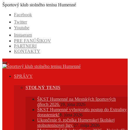
Prejsť
Športový klub stolného tenisu Humenné
na
Facebook
obsah
Twitter
Youtube
Instagram
PRE FANÚŠIKOV
PARTNERI
KONTAKTY
SPRÁVY
STOLNÝ TENIS
ŠKST Humenné na Mestských športových
dňoch 2026.
19. júna 2026
ŠKST Humenné vybojovalo postup do Extraligy
dorasteniek!
8. júna 2026
Ukončenie 9. ročníka Humenskej školskej
stolnotenisovej ligy.
27. mája 2026