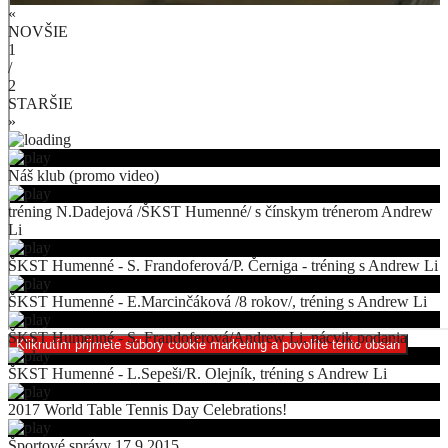
«
NOVŠIE
1
/
2
STARŠIE
»
Náš klub (promo video)
tréning N.Dadejová /ŠKST Humenné/ s čínskym trénerom Andrew
Li
ŠKST Humenné - S. Frandoferová/P. Černiga - tréning s Andrew Li
ŠKST Humenné - E.Marcinčáková /8 rokov/, tréning s Andrew Li
ŠKST Humenné - S. Frandoferová/Andrew Li, nácvik podania
Kliknutím prijmete súbory cookie marketing a povolíte tento obsah
ŠKST Humenné - L.Sepeši/R. Olejník, tréning s Andrew Li
2017 World Table Tennis Day Celebrations!
Športové správy 17.9.2015