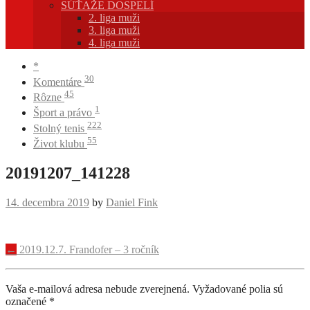
SÚŤAŽE DOSPELÍ
2. liga muži
3. liga muži
4. liga muži
*
30
Komentáre
45
Rôzne
1
Šport a právo
222
Stolný tenis
55
Život klubu
20191207_141228
14. decembra 2019
by
Daniel Fink
Navigácia
←
2019.12.7. Frandofer – 3 ročník
príspevku
Vaša e-mailová adresa nebude zverejnená.
Vyžadované polia sú
označené
*