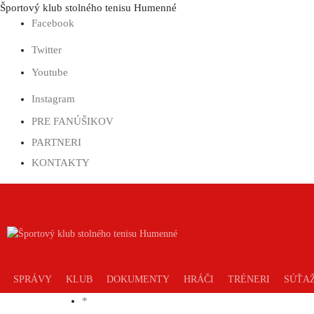
Prejsť
Športový klub stolného tenisu Humenné
na
Facebook
obsah
Twitter
Youtube
Instagram
PRE FANÚŠIKOV
PARTNERI
KONTAKTY
SPRÁVY
KLUB
DOKUMENTY
HRÁČI
TRÉNERI
SÚŤA
*