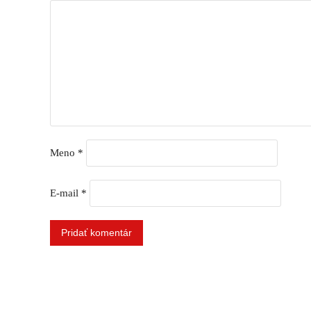
Meno
*
E-mail
*