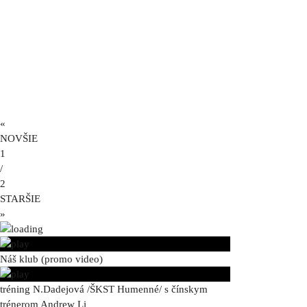
«
NOVŠIE
1
/
2
STARŠIE
»
Náš klub (promo video)
tréning N.Dadejová /ŠKST Humenné/ s čínskym
trénerom Andrew Li