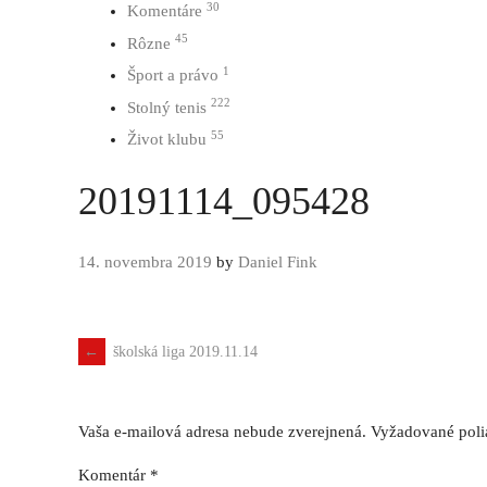
30
Komentáre
45
Rôzne
1
Šport a právo
222
Stolný tenis
55
Život klubu
20191114_095428
14. novembra 2019
by
Daniel Fink
←
školská liga 2019.11.14
Navigácia
príspevku
Vaša e-mailová adresa nebude zverejnená.
Vyžadované poli
Komentár
*