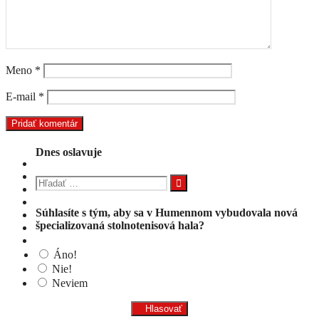
Meno
*
E-mail
*
Dnes oslavuje
Hľadať:
Súhlasíte s tým, aby sa v Humennom vybudovala nová
špecializovaná stolnotenisová hala?
Áno!
Nie!
Neviem