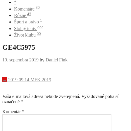
*
30
Komentáre
45
Rôzne
1
Šport a právo
222
Stolný tenis
55
Život klubu
GE4C5975
19. septembra 2019
by
Daniel Fink
Navigácia
←
2019.09.14 MFK 2019
príspevku
Vaša e-mailová adresa nebude zverejnená.
Vyžadované polia sú
označené
*
Komentár
*