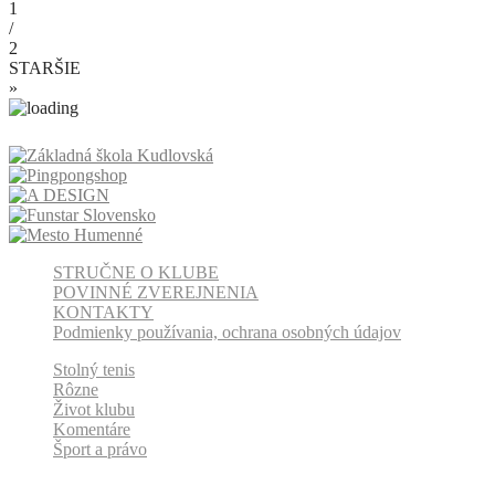
1
/
2
STARŠIE
»
STRUČNE O KLUBE
POVINNÉ ZVEREJNENIA
KONTAKTY
Podmienky používania, ochrana osobných údajov
Stolný tenis
Rôzne
Život klubu
Komentáre
Šport a právo
Odber klubových správ