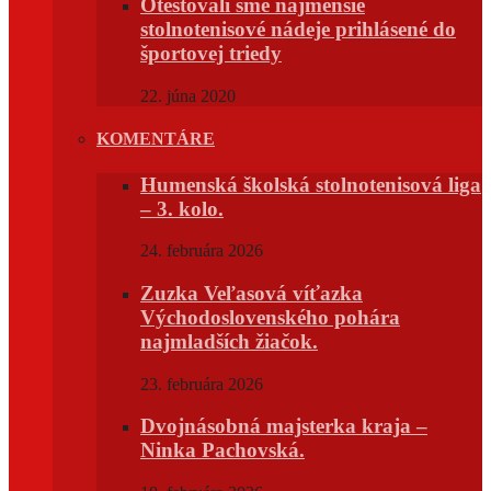
Otestovali sme najmenšie
stolnotenisové nádeje prihlásené do
športovej triedy
22. júna 2020
KOMENTÁRE
Humenská školská stolnotenisová liga
– 3. kolo.
24. februára 2026
Zuzka Veľasová víťazka
Východoslovenského pohára
najmladších žiačok.
23. februára 2026
Dvojnásobná majsterka kraja –
Ninka Pachovská.