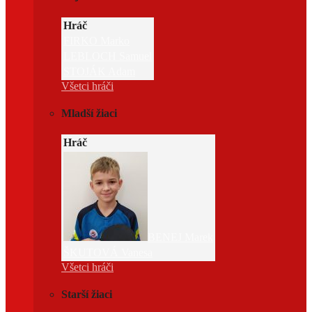
Hráč
FIRKO Marko
LEBLOCH Samuel
STOJÁK Adam
Všetci hráči
Mladší žiaci
Hráč
BENEJ Marek
ŠKUTOVÁ Vanesa
Všetci hráči
Starší žiaci