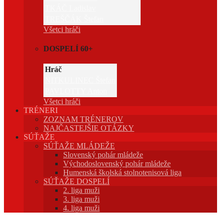
TKÁČ Ladislav
TREŠČÁK Štefan
Všetci hráči
DOSPELÍ 60+
Hráč
NITKULINEC Štefan
PAVLOTTY Anton
Všetci hráči
TRÉNERI
ZOZNAM TRÉNEROV
NAJČASTEJŠIE OTÁZKY
SÚŤAŽE
SÚŤAŽE MLÁDEŽE
Slovenský pohár mládeže
Východoslovenský pohár mládeže
Humenská školská stolnotenisová liga
SÚŤAŽE DOSPELÍ
2. liga muži
3. liga muži
4. liga muži