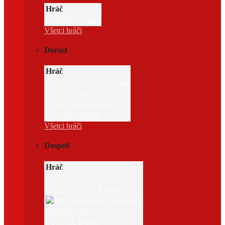
Hráč
ČERNIGA Peter
Všetci hráči
Dorast
Hráč
FRANDOFEROVÁ Sára
GIBAS Marek
PANČIŠIN Radoslav
ŠALATA Michal
Všetci hráči
Dospelí
Hráč
LUKÁČ Ľuboš
MIHAĽOVOVÁ Jana
NOVÁK Peter
SERBÁK Igor
STOJÁK Dušan