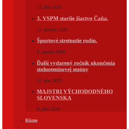
22. júna 2026
3. VSPM staršie žiactvo Čaňa.
12. januára 2026
Športové stretnutie rodín.
6. januára 2026
Ďalší vydarený ročník ukončenia
stolnotenisovej sezóny
15. júna 2025
MAJSTRI VÝCHODODNÉHO
SLOVENSKA
8. júna 2024
Rôzne