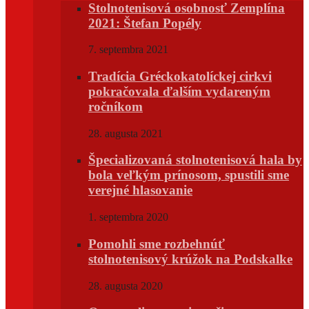
Stolnotenisová osobnosť Zemplína
2021: Štefan Popély
7. septembra 2021
Tradícia Gréckokatolíckej cirkvi
pokračovala ďalším vydareným
ročníkom
28. augusta 2021
Špecializovaná stolnotenisová hala by
bola veľkým prínosom, spustili sme
verejné hlasovanie
1. septembra 2020
Pomohli sme rozbehnúť
stolnotenisový krúžok na Podskalke
28. augusta 2020