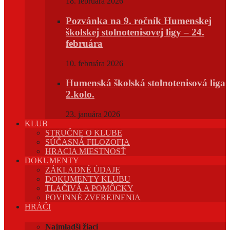
18. februára 2026
Pozvánka na 9. ročník Humenskej
školskej stolnotenisovej ligy – 24.
februára
10. februára 2026
Humenská školská stolnotenisová liga
2.kolo.
23. januára 2026
KLUB
STRUČNE O KLUBE
SÚČASNÁ FILOZOFIA
HRACIA MIESTNOSŤ
DOKUMENTY
ZÁKLADNÉ ÚDAJE
DOKUMENTY KLUBU
TLAČIVÁ A POMÔCKY
POVINNÉ ZVEREJNENIA
HRÁČI
Najmladší žiaci