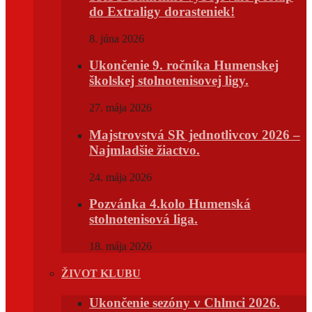
do Extraligy dorasteniek!
8. júna 2026
Ukončenie 9. ročníka Humenskej
školskej stolnotenisovej ligy.
27. mája 2026
Majstrovstvá SR jednotlivcov 2026 –
Najmladšie žiactvo.
24. mája 2026
Pozvánka 4.kolo Humenská
stolnotenisová liga.
18. mája 2026
ŽIVOT KLUBU
Ukončenie sezóny v Chlmci 2026.