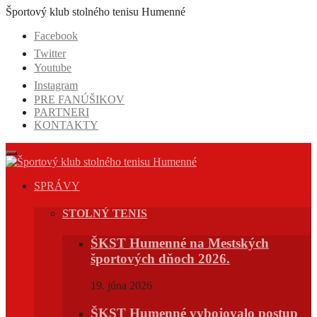
Prejsť
Športový klub stolného tenisu Humenné
na
Facebook
obsah
Twitter
Youtube
Instagram
PRE FANÚŠIKOV
PARTNERI
KONTAKTY
SPRÁVY
STOLNÝ TENIS
ŠKST Humenné na Mestských
športových dňoch 2026.
19. júna 2026
ŠKST Humenné vybojovalo postup