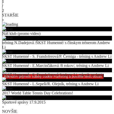
1
/
2
STARŠIE
»
Náš klub (promo video)
tréning N.Dadejová /ŠKST Humenné/ s čínskym trénerom Andrew
Li
ŠKST Humenné - S. Frandoferová/P. Černiga - tréning s Andrew Li
ŠKST Humenné - E.Marcinčáková /8 rokov/, tréning s Andrew Li
ŠKST Humenné - S. Frandoferová/Andrew Li, nácvik podania
Kliknutím prijmete súbory cookie marketing a povolíte tento obsah
ŠKST Humenné - L.Sepeši/R. Olejník, tréning s Andrew Li
2017 World Table Tennis Day Celebrations!
Športové správy 17.9.2015
«
NOVŠIE