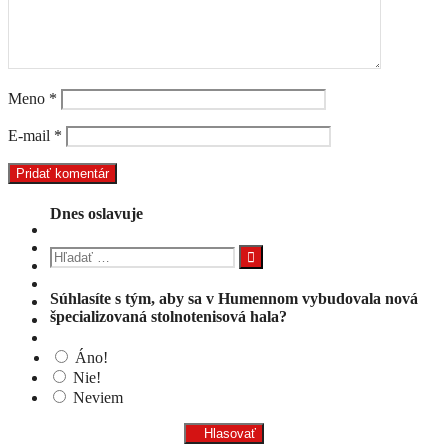
Meno
*
E-mail
*
Dnes oslavuje
Hľadať:
Súhlasíte s tým, aby sa v Humennom vybudovala nová
špecializovaná stolnotenisová hala?
Áno!
Nie!
Neviem