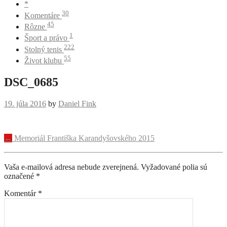
*
30
Komentáre
45
Rôzne
1
Šport a právo
222
Stolný tenis
55
Život klubu
DSC_0685
19. júla 2016
by
Daniel Fink
Navigácia
←
Memoriál Františka Karandyšovského 2015
príspevku
Vaša e-mailová adresa nebude zverejnená.
Vyžadované polia sú
označené
*
Komentár
*