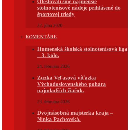
Otestovali sme najmenšie
stolnotenisové nádeje prihlásené do
športovej triedy
22. júna 2020
KOMENTÁRE
Humenská školská stolnotenisová liga
– 3. kolo.
24. februára 2026
Zuzka Veľasová víťazka
Východoslovenského pohára
najmladších žiačok.
23. februára 2026
Dvojnásobná majsterka kraja –
Ninka Pachovská.