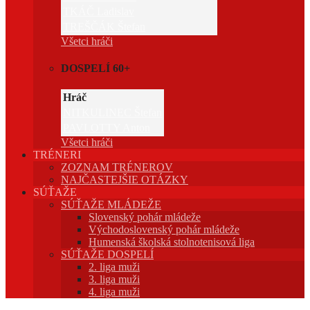
TKÁČ Ladislav
TREŠČÁK Štefan
Všetci hráči
DOSPELÍ 60+
Hráč
NITKULINEC Štefan
PAVLOTTY Anton
Všetci hráči
TRÉNERI
ZOZNAM TRÉNEROV
NAJČASTEJŠIE OTÁZKY
SÚŤAŽE
SÚŤAŽE MLÁDEŽE
Slovenský pohár mládeže
Východoslovenský pohár mládeže
Humenská školská stolnotenisová liga
SÚŤAŽE DOSPELÍ
2. liga muži
3. liga muži
4. liga muži