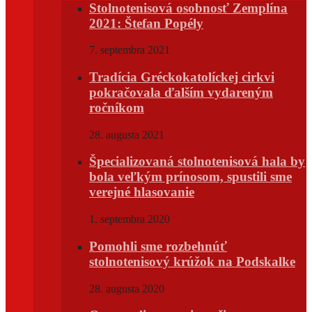
Stolnotenisová osobnosť Zemplína
2021: Štefan Popély
7. septembra 2021
Tradícia Gréckokatolíckej cirkvi
pokračovala ďalším vydareným
ročníkom
28. augusta 2021
Špecializovaná stolnotenisová hala by
bola veľkým prínosom, spustili sme
verejné hlasovanie
1. septembra 2020
Pomohli sme rozbehnúť
stolnotenisový krúžok na Podskalke
28. augusta 2020