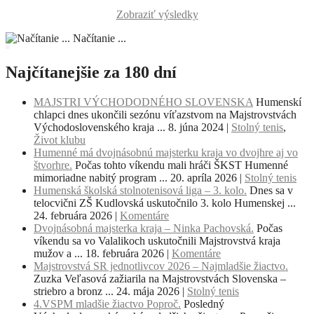
Zobraziť výsledky
Načítanie ...
Najčítanejšie za 180 dní
MAJSTRI VÝCHODODNÉHO SLOVENSKA
Humenskí
chlapci dnes ukončili sezónu víťazstvom na Majstrovstvách
Východoslovenského kraja ...
8. júna 2024
|
Stolný tenis
,
Život klubu
Humenné má dvojnásobnú majsterku kraja vo dvojhre aj vo
štvorhre.
Počas tohto víkendu mali hráči ŠKST Humenné
mimoriadne nabitý program ...
20. apríla 2026
|
Stolný tenis
Humenská školská stolnotenisová liga – 3. kolo.
Dnes sa v
telocvični ZŠ Kudlovská uskutočnilo 3. kolo Humenskej ...
24. februára 2026
|
Komentáre
Dvojnásobná majsterka kraja – Ninka Pachovská.
Počas
víkendu sa vo Valalikoch uskutočnili Majstrovstvá kraja
mužov a ...
18. februára 2026
|
Komentáre
Majstrovstvá SR jednotlivcov 2026 – Najmladšie žiactvo.
Zuzka Veľasová zažiarila na Majstrovstvách Slovenska –
striebro a bronz ...
24. mája 2026
|
Stolný tenis
4.VSPM mladšie žiactvo Poproč.
Posledný