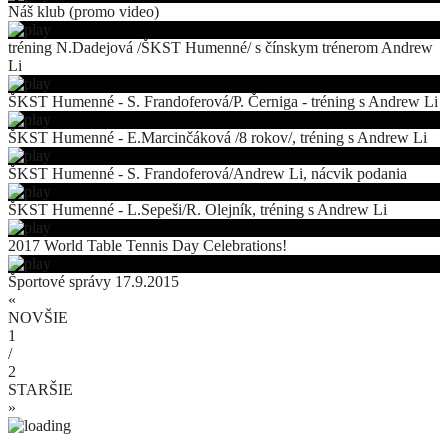
Náš klub (promo video)
tréning N.Dadejová /ŠKST Humenné/ s čínskym trénerom Andrew
Li
ŠKST Humenné - S. Frandoferová/P. Černiga - tréning s Andrew Li
ŠKST Humenné - E.Marcinčáková /8 rokov/, tréning s Andrew Li
ŠKST Humenné - S. Frandoferová/Andrew Li, nácvik podania
ŠKST Humenné - L.Sepeši/R. Olejník, tréning s Andrew Li
2017 World Table Tennis Day Celebrations!
Športové správy 17.9.2015
«
NOVŠIE
1
/
2
STARŠIE
»