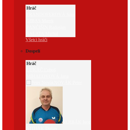
Hráč
FRANDOFEROVÁ Sára
GIBAS Marek
PANČIŠIN Radoslav
ŠALATA Michal
Všetci hráči
Dospelí
Hráč
LUKÁČ Ľuboš
MIHAĽOVOVÁ Jana
NOVÁK Peter
SERBÁK Igor
STOJÁK Dušan