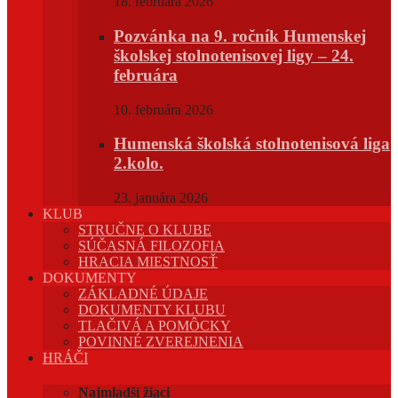
18. februára 2026
Pozvánka na 9. ročník Humenskej
školskej stolnotenisovej ligy – 24.
februára
10. februára 2026
Humenská školská stolnotenisová liga
2.kolo.
23. januára 2026
KLUB
STRUČNE O KLUBE
SÚČASNÁ FILOZOFIA
HRACIA MIESTNOSŤ
DOKUMENTY
ZÁKLADNÉ ÚDAJE
DOKUMENTY KLUBU
TLAČIVÁ A POMÔCKY
POVINNÉ ZVEREJNENIA
HRÁČI
Najmladší žiaci