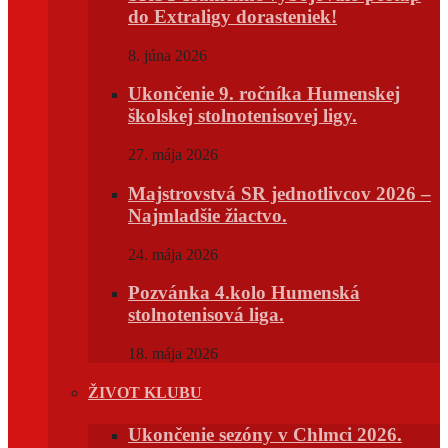
do Extraligy dorasteniek!
8. júna 2026
Ukončenie 9. ročníka Humenskej
školskej stolnotenisovej ligy.
27. mája 2026
Majstrovstvá SR jednotlivcov 2026 –
Najmladšie žiactvo.
24. mája 2026
Pozvánka 4.kolo Humenská
stolnotenisová liga.
18. mája 2026
ŽIVOT KLUBU
Ukončenie sezóny v Chlmci 2026.