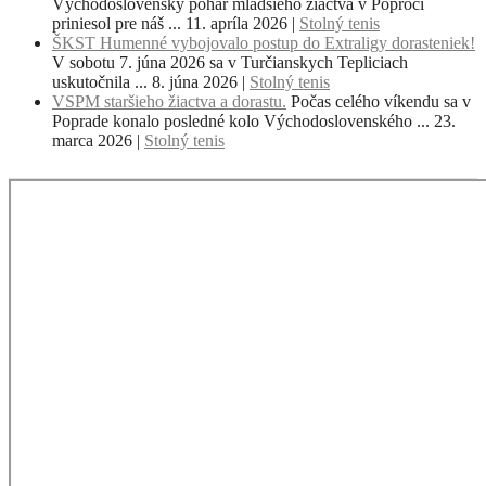
Východoslovenský pohár mladšieho žiactva v Poproči
priniesol pre náš ...
11. apríla 2026
|
Stolný tenis
ŠKST Humenné vybojovalo postup do Extraligy dorasteniek!
V sobotu 7. júna 2026 sa v Turčianskych Tepliciach
uskutočnila ...
8. júna 2026
|
Stolný tenis
VSPM staršieho žiactva a dorastu.
Počas celého víkendu sa v
Poprade konalo posledné kolo Východoslovenského ...
23.
marca 2026
|
Stolný tenis