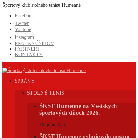
Prejsť
Športový klub stolného tenisu Humenné
na
Facebook
obsah
Twitter
Youtube
Instagram
PRE FANÚŠIKOV
PARTNERI
KONTAKTY
SPRÁVY
STOLNÝ TENIS
ŠKST Humenné na Mestských
športových dňoch 2026.
19. júna 2026
ŠKST Humenné vybojovalo postup