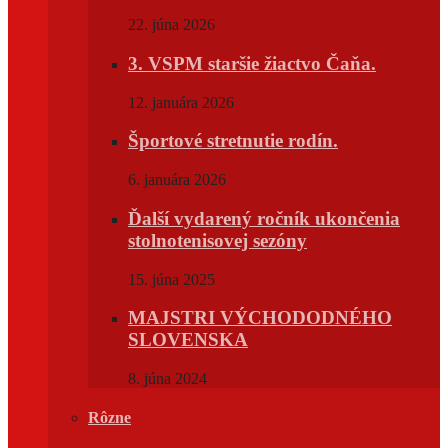
22. júna 2026
3. VSPM staršie žiactvo Čaňa.
12. januára 2026
Športové stretnutie rodín.
6. januára 2026
Ďalší vydarený ročník ukončenia
stolnotenisovej sezóny
15. júna 2025
MAJSTRI VÝCHODODNÉHO
SLOVENSKA
8. júna 2024
Rôzne