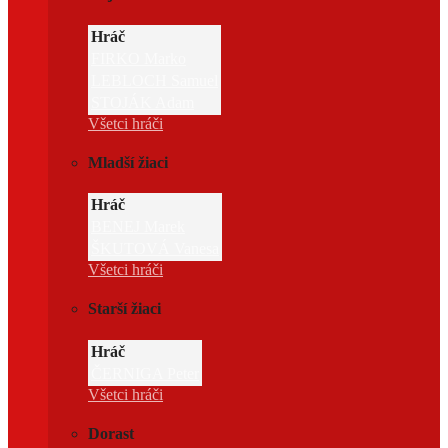
Hráč
FIRKO Marko
LEBLOCH Samuel
STOJÁK Adam
Všetci hráči
Mladší žiaci
Hráč
BENEJ Marek
ŠKUTOVÁ Vanesa
Všetci hráči
Starší žiaci
Hráč
ČERNIGA Peter
Všetci hráči
Dorast