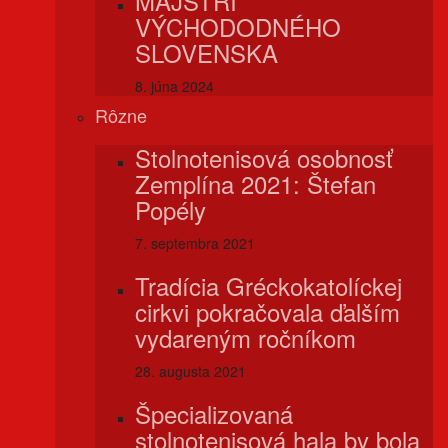
MAJSTRI
VÝCHODODNÉHO
SLOVENSKA
8. júna 2024
Rôzne
Stolnotenisová osobnosť
Zemplína 2021: Štefan
Popély
7. septembra 2021
Tradícia Gréckokatolíckej
cirkvi pokračovala ďalším
vydareným ročníkom
28. augusta 2021
Špecializovaná
stolnotenisová hala by bola