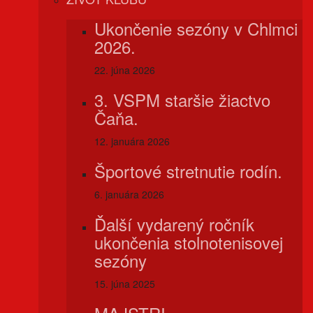
Ukončenie sezóny v Chlmci
2026.
22. júna 2026
3. VSPM staršie žiactvo
Čaňa.
12. januára 2026
Športové stretnutie rodín.
6. januára 2026
Ďalší vydarený ročník
ukončenia stolnotenisovej
sezóny
15. júna 2025