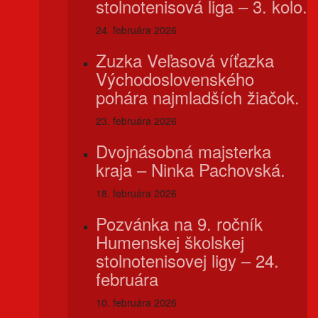
stolnotenisová liga – 3. kolo.
24. februára 2026
Zuzka Veľasová víťazka
Východoslovenského
pohára najmladších žiačok.
23. februára 2026
Dvojnásobná majsterka
kraja – Ninka Pachovská.
18. februára 2026
Pozvánka na 9. ročník
Humenskej školskej
stolnotenisovej ligy – 24.
februára
10. februára 2026