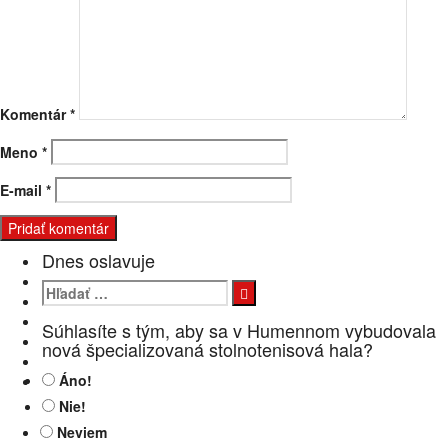
Komentár
*
Meno
*
E-mail
*
Dnes oslavuje
Hľadať:
Súhlasíte s tým, aby sa v Humennom vybudovala
nová špecializovaná stolnotenisová hala?
Áno!
Nie!
Neviem