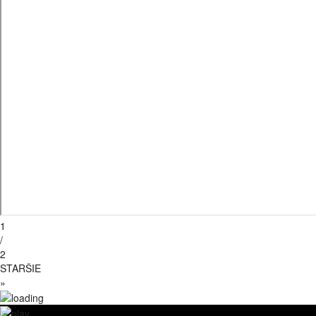
1
/
2
STARŠIE
»