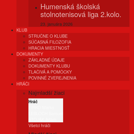
Humenská školská
stolnotenisová liga 2.kolo.
23. januára 2026
KLUB
STRUČNE O KLUBE
SÚČASNÁ FILOZOFIA
HRACIA MIESTNOSŤ
DOKUMENTY
ZÁKLADNÉ ÚDAJE
DOKUMENTY KLUBU
TLAČIVÁ A POMÔCKY
POVINNÉ ZVEREJNENIA
HRÁČI
Najmladší žiaci
Hráč
FIRKO Marko
LEBLOCH Samuel
STOJÁK Adam
Všetci hráči