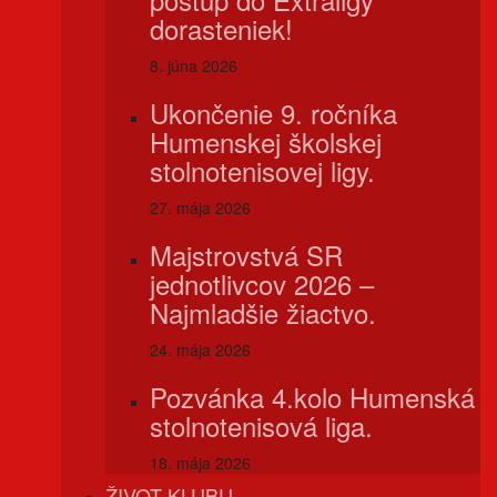
dorasteniek!
8. júna 2026
Ukončenie 9. ročníka
Humenskej školskej
stolnotenisovej ligy.
27. mája 2026
Majstrovstvá SR
jednotlivcov 2026 –
Najmladšie žiactvo.
24. mája 2026
Pozvánka 4.kolo Humenská
stolnotenisová liga.
18. mája 2026
ŽIVOT KLUBU