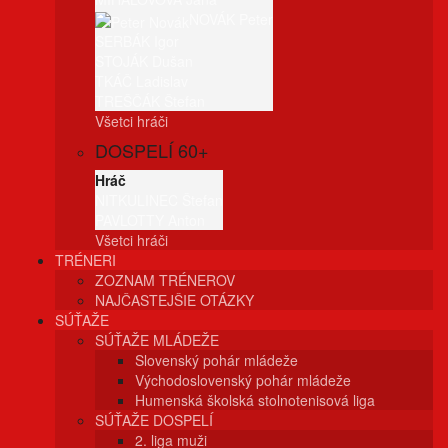
NOVÁK Peter
SERBÁK Igor
STOJÁK Dušan
TKÁČ Ladislav
TREŠČÁK Štefan
Všetci hráči
DOSPELÍ 60+
Hráč
NITKULINEC Štefan
PAVLOTTY Anton
Všetci hráči
TRÉNERI
ZOZNAM TRÉNEROV
NAJČASTEJŠIE OTÁZKY
SÚŤAŽE
SÚŤAŽE MLÁDEŽE
Slovenský pohár mládeže
Východoslovenský pohár mládeže
Humenská školská stolnotenisová liga
SÚŤAŽE DOSPELÍ
2. liga muži