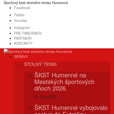
Prejsť
Športový klub stolného tenisu Humenné
na
Facebook
obsah
Twitter
Youtube
Instagram
PRE FANÚŠIKOV
PARTNERI
KONTAKTY
SPRÁVY
STOLNÝ TENIS
ŠKST Humenné na
Mestských športových
dňoch 2026.
19. júna 2026
ŠKST Humenné vybojovalo
postup do Extraligy