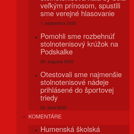
veľkým prínosom, spustili
sme verejné hlasovanie
1. septembra 2020
Pomohli sme rozbehnúť
stolnotenisový krúžok na
Podskalke
28. augusta 2020
Otestovali sme najmenšie
stolnotenisové nádeje
prihlásené do športovej
triedy
22. júna 2020
KOMENTÁRE
Humenská školská