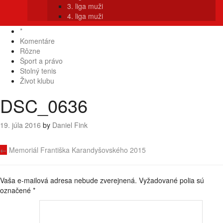
3. liga muži
4. liga muži
*
Komentáre
Rôzne
Šport a právo
Stolný tenis
Život klubu
DSC_0636
19. júla 2016
by
Daniel Fink
Navigácia
←
Memoriál Františka Karandyšovského 2015
príspevku
Vaša e-mailová adresa nebude zverejnená.
Vyžadované polia sú
označené
*