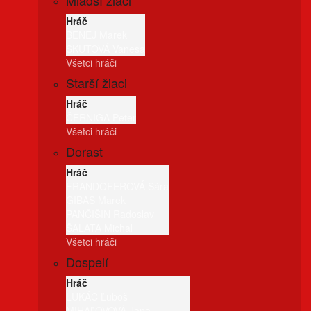
Mladší žiaci
Hráč
BENEJ Marek
ŠKUTOVÁ Vanesa
Všetci hráči
Starší žiaci
Hráč
ČERNIGA Peter
Všetci hráči
Dorast
Hráč
FRANDOFEROVÁ Sára
GIBAS Marek
PANČIŠIN Radoslav
ŠALATA Michal
Všetci hráči
Dospelí
Hráč
LUKÁČ Ľuboš
MIHAĽOVOVÁ Jana