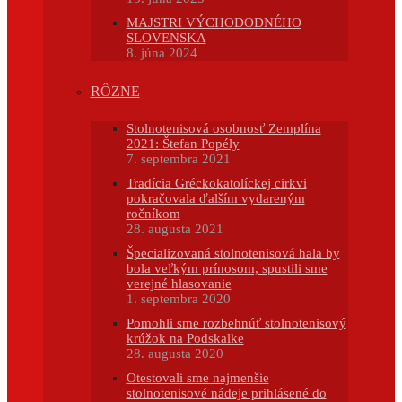
MAJSTRI VÝCHODODNÉHO
SLOVENSKA
8. júna 2024
RÔZNE
Stolnotenisová osobnosť Zemplína
2021: Štefan Popély
7. septembra 2021
Tradícia Gréckokatolíckej cirkvi
pokračovala ďalším vydareným
ročníkom
28. augusta 2021
Špecializovaná stolnotenisová hala by
bola veľkým prínosom, spustili sme
verejné hlasovanie
1. septembra 2020
Pomohli sme rozbehnúť stolnotenisový
krúžok na Podskalke
28. augusta 2020
Otestovali sme najmenšie
stolnotenisové nádeje prihlásené do