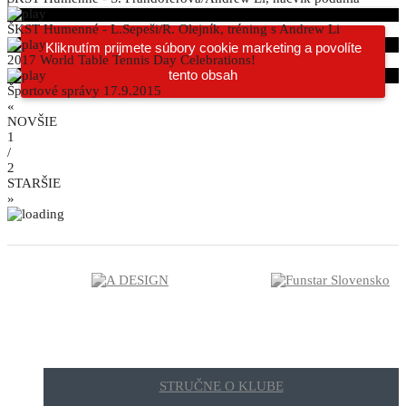
ŠKST Humenné - L.Sepeši/R. Olejník, tréning s Andrew Li
Kliknutím prijmete súbory cookie marketing a povolíte
2017 World Table Tennis Day Celebrations!
tento obsah
Športové správy 17.9.2015
«
NOVŠIE
1
/
2
STARŠIE
»
STRUČNE O KLUBE