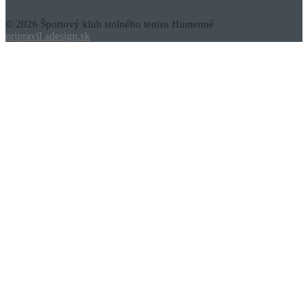
© 2026 Športový klub stolného tenisu Humenné
pripravil adesign.sk