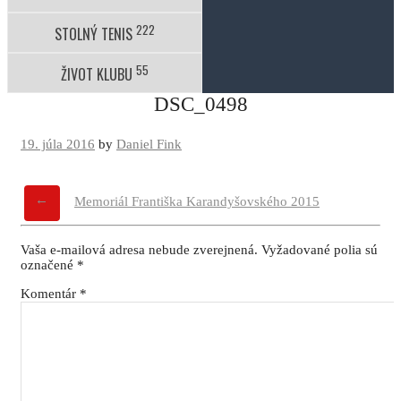
222
STOLNÝ TENIS
55
ŽIVOT KLUBU
DSC_0498
19. júla 2016
by
Daniel Fink
←
Navigácia
Memoriál Františka Karandyšovského 2015
príspevku
Vaša e-mailová adresa nebude zverejnená.
Vyžadované polia sú
označené
*
Komentár
*