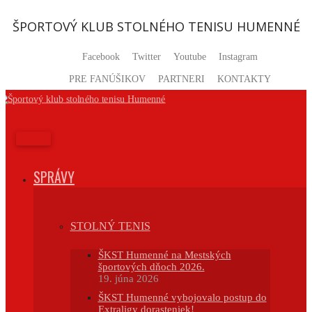
Prejsť
na
ŠPORTOVÝ KLUB STOLNÉHO TENISU HUMENNÉ
obsah
Facebook
Twitter
Youtube
Instagram
PRE FANÚŠIKOV
PARTNERI
KONTAKTY
SPRÁVY
STOLNÝ TENIS
ŠKST Humenné na Mestských
športových dňoch 2026.
19. júna 2026
ŠKST Humenné vybojovalo postup do
Extraligy dorasteniek!