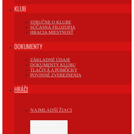
KLUB
STRUČNE O KLUBE
SÚČASNÁ FILOZOFIA
HRACIA MIESTNOSŤ
DOKUMENTY
ZÁKLADNÉ ÚDAJE
DOKUMENTY KLUBU
TLAČIVÁ A POMÔCKY
POVINNÉ ZVEREJNENIA
HRÁČI
NAJMLADŠÍ ŽIACI
FIRKO Marko
LEBLOCH Samuel