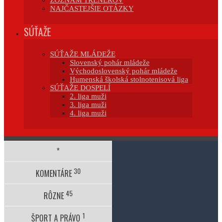
ZOZNAM TRÉNEROV
NAJČASTEJŠIE OTÁZKY
SÚŤAŽE
SÚŤAŽE MLÁDEŽE
Slovenský pohár mládeže
Východoslovenský pohár mládeže
Humenská školská stolnotenisová liga
SÚŤAŽE DOSPELÍ
2. liga muži
3. liga muži
4. liga muži
*
30
KOMENTÁRE
45
RÔZNE
1
ŠPORT A PRÁVO