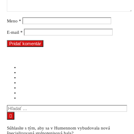
Meno
*
E-mail
*
Hľadať:
Súhlasíte s tým, aby sa v Humennom vybudovala nová
špecializovaná stolnotenisová hala?