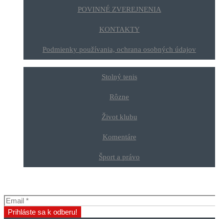
POVINNÉ ZVEREJNENIA
KONTAKTY
Podmienky používania, ochrana osobných údajov
Stolný tenis
Rôzne
Život klubu
Komentáre
Šport a právo
Odber klubových správ