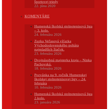
športovej triedy
22. júna 2020
KOMENTÁRE
Humenská školská stolnotenisová liga
– 3. kolo.
24. februára 2026
Zuzka Veľasová víťazka
Východoslovenského pohára
najmladších žiačok.
23. februára 2026
Dvojnásobná majsterka kraja – Ninka
Pachovská.
18. februára 2026
Pozvánka na 9. ročník Humenskej
školskej stolnotenisovej ligy – 24.
februára
10. februára 2026
Humenská školská stolnotenisová liga
2.kolo.
23. januára 2026