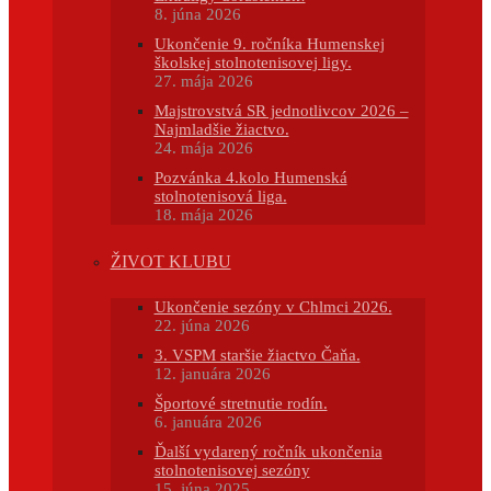
8. júna 2026
Ukončenie 9. ročníka Humenskej
školskej stolnotenisovej ligy.
27. mája 2026
Majstrovstvá SR jednotlivcov 2026 –
Najmladšie žiactvo.
24. mája 2026
Pozvánka 4.kolo Humenská
stolnotenisová liga.
18. mája 2026
ŽIVOT KLUBU
Ukončenie sezóny v Chlmci 2026.
22. júna 2026
3. VSPM staršie žiactvo Čaňa.
12. januára 2026
Športové stretnutie rodín.
6. januára 2026
Ďalší vydarený ročník ukončenia
stolnotenisovej sezóny
15. júna 2025