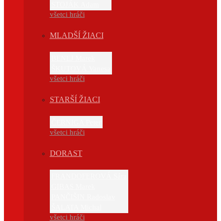
STOJÁK Adam
všetci hráči
MLADŠÍ ŽIACI
BENEJ Marek
ŠKUTOVÁ Vanesa
všetci hráči
STARŠÍ ŽIACI
ČERNIGA Peter
všetci hráči
DORAST
FRANDOFEROVÁ Sára
GIBAS Marek
PANČIŠIN Radoslav
ŠALATA Michal
všetci hráči