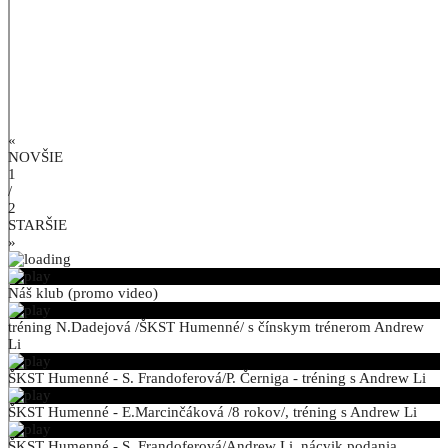
«
NOVŠIE
1
/
2
STARŠIE
»
Náš klub (promo video)
tréning N.Dadejová /ŠKST Humenné/ s čínskym trénerom Andrew
Li
ŠKST Humenné - S. Frandoferová/P. Černiga - tréning s Andrew Li
ŠKST Humenné - E.Marcinčáková /8 rokov/, tréning s Andrew Li
ŠKST Humenné - S. Frandoferová/Andrew Li, nácvik podania