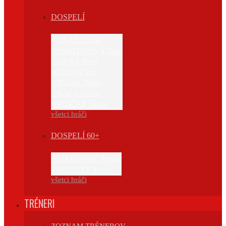
DOSPELÍ
LUKÁČ Ľuboš
MIHAĽOVOVÁ Jana
NOVÁK Peter
SERBÁK Igor
STOJÁK Dušan
TKÁČ Ladislav
TREŠČÁK Štefan
všetci hráči
DOSPELÍ 60+
NITKULINEC Štefan
PAVLOTTY Anton
všetci hráči
TRÉNERI