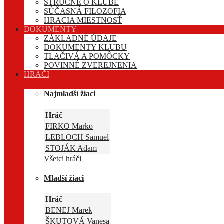
STRUČNE O KLUBE
SÚČASNÁ FILOZOFIA
HRACIA MIESTNOSŤ
DOKUMENTY
ZÁKLADNÉ ÚDAJE
DOKUMENTY KLUBU
TLAČIVÁ A POMÔCKY
POVINNÉ ZVEREJNENIA
HRÁČI
Najmladší žiaci
Hráč
FIRKO Marko
LEBLOCH Samuel
STOJÁK Adam
Všetci hráči
Mladší žiaci
Hráč
BENEJ Marek
ŠKUTOVÁ Vanesa