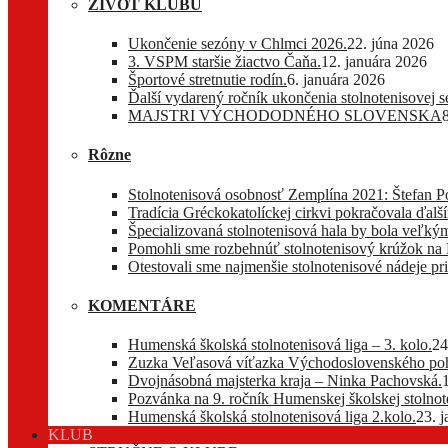
ŽIVOT KLUBU
Ukončenie sezóny v Chlmci 2026.
22. júna 2026
3. VSPM staršie žiactvo Čaňa.
12. januára 2026
Športové stretnutie rodín.
6. januára 2026
Ďalší vydarený ročník ukončenia stolnotenisovej 
MAJSTRI VÝCHODODNÉHO SLOVENSKA
Rôzne
Stolnotenisová osobnosť Zemplína 2021: Štefan P
Tradícia Gréckokatolíckej cirkvi pokračovala ďa
Špecializovaná stolnotenisová hala by bola veľkým
Pomohli sme rozbehnúť stolnotenisový krúžok na
Otestovali sme najmenšie stolnotenisové nádeje pri
KOMENTÁRE
Humenská školská stolnotenisová liga – 3. kolo.
24
Zuzka Veľasová víťazka Východoslovenského pohá
Dvojnásobná majsterka kraja – Ninka Pachovská.
Pozvánka na 9. ročník Humenskej školskej stolnote
Humenská školská stolnotenisová liga 2.kolo.
23. 
KLUB