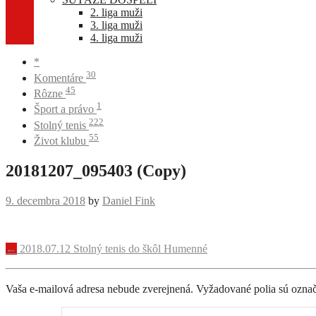
2. liga muži
3. liga muži
4. liga muži
*
30
Komentáre
45
Rôzne
1
Šport a právo
222
Stolný tenis
55
Život klubu
20181207_095403 (Copy)
9. decembra 2018
by
Daniel Fink
Navigácia
←
2018.07.12 Stolný tenis do škôl Humenné
príspevku
Vaša e-mailová adresa nebude zverejnená.
Vyžadované polia sú ozna