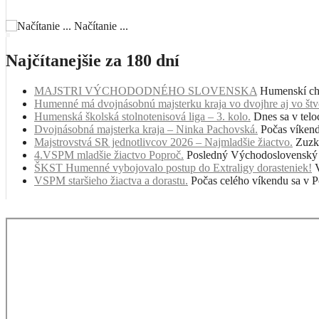
Načítanie ...
Najčítanejšie za 180 dní
MAJSTRI VÝCHODODNÉHO SLOVENSKA
Humenskí chl
Humenné má dvojnásobnú majsterku kraja vo dvojhre aj vo štv
Humenská školská stolnotenisová liga – 3. kolo.
Dnes sa v telo
Dvojnásobná majsterka kraja – Ninka Pachovská.
Počas víkend
Majstrovstvá SR jednotlivcov 2026 – Najmladšie žiactvo.
Zuzka
4.VSPM mladšie žiactvo Poproč.
Posledný Východoslovenský po
ŠKST Humenné vybojovalo postup do Extraligy dorasteniek!
VSPM staršieho žiactva a dorastu.
Počas celého víkendu sa v 