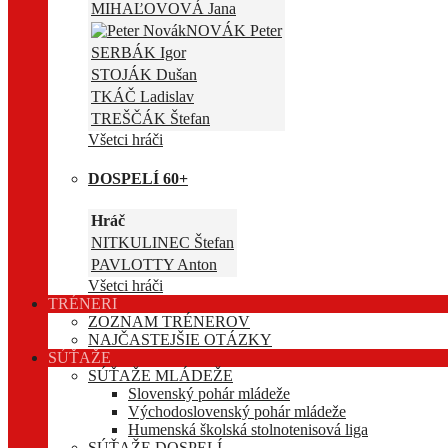
MIHAĽOVOVÁ Jana
NOVÁK Peter
SERBÁK Igor
STOJÁK Dušan
TKÁČ Ladislav
TREŠČÁK Štefan
Všetci hráči
DOSPELÍ 60+
Hráč
NITKULINEC Štefan
PAVLOTTY Anton
Všetci hráči
TRÉNERI
ZOZNAM TRÉNEROV
NAJČASTEJŠIE OTÁZKY
SÚŤAŽE
SÚŤAŽE MLÁDEŽE
Slovenský pohár mládeže
Východoslovenský pohár mládeže
Humenská školská stolnotenisová liga
SÚŤAŽE DOSPELÍ