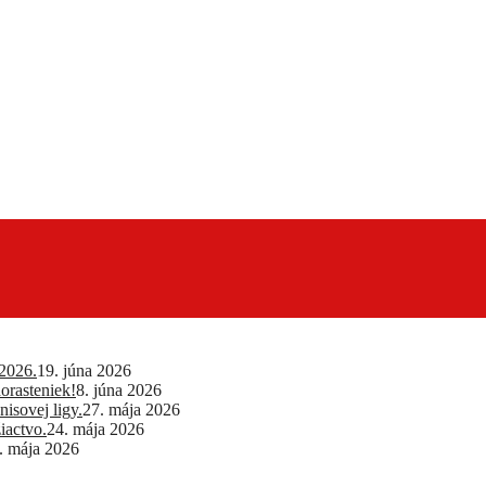
2026.
19. júna 2026
orasteniek!
8. júna 2026
isovej ligy.
27. mája 2026
iactvo.
24. mája 2026
. mája 2026