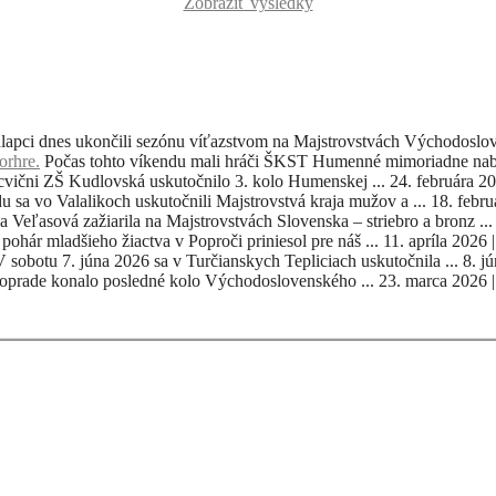
Zobraziť výsledky
apci dnes ukončili sezónu víťazstvom na Majstrovstvách Východoslove
orhre.
Počas tohto víkendu mali hráči ŠKST Humenné mimoriadne nabi
cvični ZŠ Kudlovská uskutočnilo 3. kolo Humenskej ...
24. februára 2
u sa vo Valalikoch uskutočnili Majstrovstvá kraja mužov a ...
18. febr
 Veľasová zažiarila na Majstrovstvách Slovenska – striebro a bronz ...
hár mladšieho žiactva v Poproči priniesol pre náš ...
11. apríla 2026
V sobotu 7. júna 2026 sa v Turčianskych Tepliciach uskutočnila ...
8. j
Poprade konalo posledné kolo Východoslovenského ...
23. marca 2026