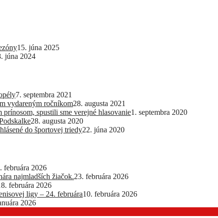
sezóny
15. júna 2025
8. júna 2024
opély
7. septembra 2021
lším vydareným ročníkom
28. augusta 2021
 prínosom, spustili sme verejné hlasovanie
1. septembra 2020
 Podskalke
28. augusta 2020
hlásené do športovej triedy
22. júna 2020
. februára 2026
ra najmladších žiačok.
23. februára 2026
18. februára 2026
nisovej ligy – 24. februára
10. februára 2026
januára 2026