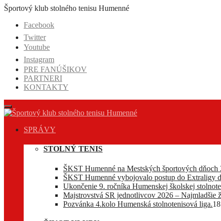
Prejsť
Športový klub stolného tenisu Humenné
na
Facebook
obsah
Twitter
Youtube
Instagram
PRE FANÚŠIKOV
PARTNERI
KONTAKTY
SPRÁVY
STOLNÝ TENIS
ŠKST Humenné na Mestských športových dňoch 
ŠKST Humenné vybojovalo postup do Extraligy d
Ukončenie 9. ročníka Humenskej školskej stolnoten
Majstrovstvá SR jednotlivcov 2026 – Najmladšie ž
Pozvánka 4.kolo Humenská stolnotenisová liga.
18