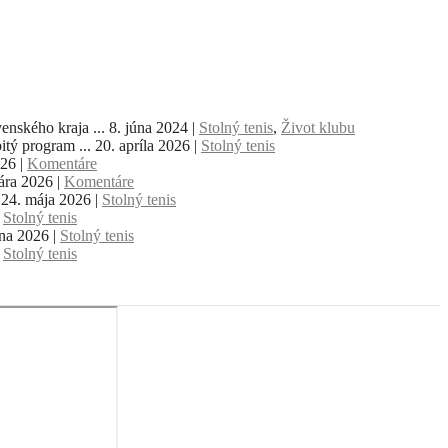
nského kraja ...
8. júna 2024
|
Stolný tenis
,
Život klubu
tý program ...
20. apríla 2026
|
Stolný tenis
026
|
Komentáre
uára 2026
|
Komentáre
24. mája 2026
|
Stolný tenis
|
Stolný tenis
úna 2026
|
Stolný tenis
|
Stolný tenis