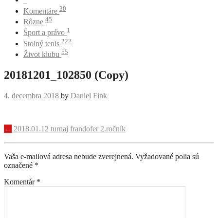
30
Komentáre
45
Rôzne
1
Šport a právo
222
Stolný tenis
55
Život klubu
20181201_102850 (Copy)
4. decembra 2018
by
Daniel Fink
Navigácia
←
2018.01.12 turnaj frandofer 2.ročník
príspevku
Vaša e-mailová adresa nebude zverejnená.
Vyžadované polia sú
označené
*
Komentár
*