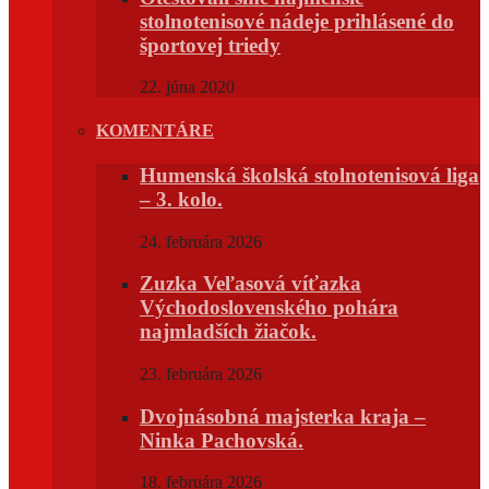
stolnotenisové nádeje prihlásené do
športovej triedy
22. júna 2020
KOMENTÁRE
Humenská školská stolnotenisová liga
– 3. kolo.
24. februára 2026
Zuzka Veľasová víťazka
Východoslovenského pohára
najmladších žiačok.
23. februára 2026
Dvojnásobná majsterka kraja –
Ninka Pachovská.
18. februára 2026