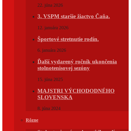
22. júna 2026
3. VSPM staršie žiactvo Čaňa.
12. januára 2026
Športové stretnutie rodín.
6. januára 2026
Ďalší vydarený ročník ukončenia
stolnotenisovej sezóny
15. júna 2025
MAJSTRI VÝCHODODNÉHO
SLOVENSKA
8. júna 2024
Rôzne