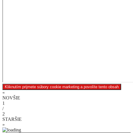
Kliknutím prijmete súbory cookie marketing a povolíte tento obsah
«
NOVŠIE
1
/
2
STARŠIE
»