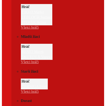
Hráč
FIRKO Marko
LEBLOCH Samuel
STOJÁK Adam
Všetci hráči
Mladší žiaci
Hráč
BENEJ Marek
ŠKUTOVÁ Vanesa
Všetci hráči
Starší žiaci
Hráč
ČERNIGA Peter
Všetci hráči
Dorast