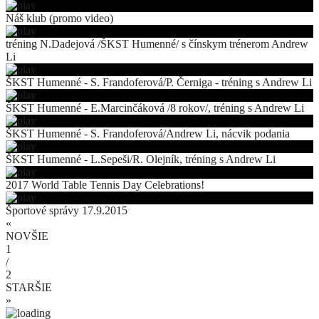
Náš klub (promo video)
tréning N.Dadejová /ŠKST Humenné/ s čínskym trénerom Andrew
Li
ŠKST Humenné - S. Frandoferová/P. Černiga - tréning s Andrew Li
ŠKST Humenné - E.Marcinčáková /8 rokov/, tréning s Andrew Li
ŠKST Humenné - S. Frandoferová/Andrew Li, nácvik podania
ŠKST Humenné - L.Sepeši/R. Olejník, tréning s Andrew Li
2017 World Table Tennis Day Celebrations!
Športové správy 17.9.2015
«
NOVŠIE
1
/
2
STARŠIE
»