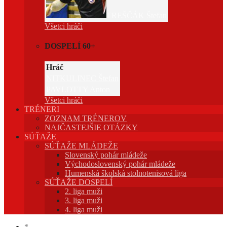
TREŠČÁK Štefan
Všetci hráči
DOSPELÍ 60+
Hráč
NITKULINEC Štefan
PAVLOTTY Anton
Všetci hráči
TRÉNERI
ZOZNAM TRÉNEROV
NAJČASTEJŠIE OTÁZKY
SÚŤAŽE
SÚŤAŽE MLÁDEŽE
Slovenský pohár mládeže
Východoslovenský pohár mládeže
Humenská školská stolnotenisová liga
SÚŤAŽE DOSPELÍ
2. liga muži
3. liga muži
4. liga muži
*