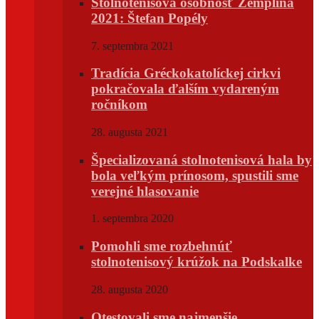
Stolnotenisová osobnosť Zemplína
2021: Štefan Popély
7. septembra 2021
Tradícia Gréckokatolíckej cirkvi
pokračovala ďalším vydareným
ročníkom
28. augusta 2021
Špecializovaná stolnotenisová hala by
bola veľkým prínosom, spustili sme
verejné hlasovanie
1. septembra 2020
Pomohli sme rozbehnúť
stolnotenisový krúžok na Podskalke
28. augusta 2020
Otestovali sme najmenšie