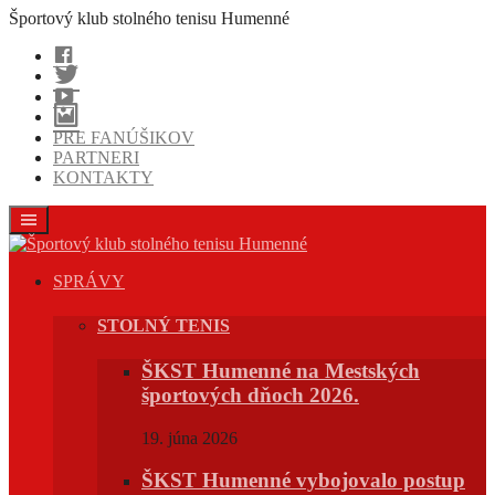
Prejsť
Športový klub stolného tenisu Humenné
na
Facebook
obsah
Twitter
Youtube
Instagram
PRE FANÚŠIKOV
PARTNERI
KONTAKTY
SPRÁVY
STOLNÝ TENIS
ŠKST Humenné na Mestských
športových dňoch 2026.
19. júna 2026
ŠKST Humenné vybojovalo postup