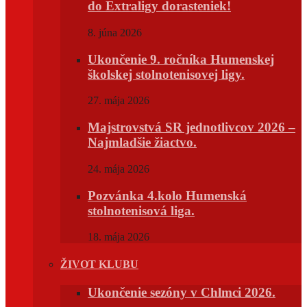
do Extraligy dorasteniek!
8. júna 2026
Ukončenie 9. ročníka Humenskej
školskej stolnotenisovej ligy.
27. mája 2026
Majstrovstvá SR jednotlivcov 2026 –
Najmladšie žiactvo.
24. mája 2026
Pozvánka 4.kolo Humenská
stolnotenisová liga.
18. mája 2026
ŽIVOT KLUBU
Ukončenie sezóny v Chlmci 2026.