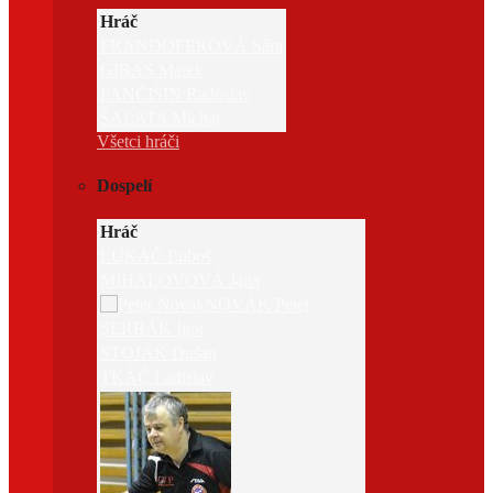
Hráč
FRANDOFEROVÁ Sára
GIBAS Marek
PANČIŠIN Radoslav
ŠALATA Michal
Všetci hráči
Dospelí
Hráč
LUKÁČ Ľuboš
MIHAĽOVOVÁ Jana
NOVÁK Peter
SERBÁK Igor
STOJÁK Dušan
TKÁČ Ladislav