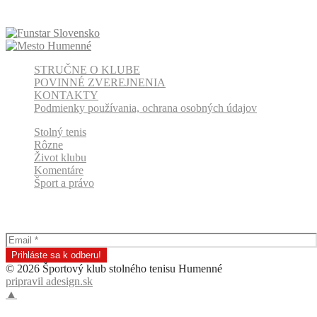
STRUČNE O KLUBE
POVINNÉ ZVEREJNENIA
KONTAKTY
Podmienky používania, ochrana osobných údajov
Stolný tenis
Rôzne
Život klubu
Komentáre
Šport a právo
Odber klubových správ
© 2026 Športový klub stolného tenisu Humenné
pripravil adesign.sk
▲