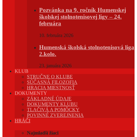
Pozvánka na 9. ročník Humenskej
školskej stolnotenisovej ligy – 24.
februára
10. februára 2026
Humenská školská stolnotenisová liga
2.kolo.
23. januára 2026
KLUB
STRUČNE O KLUBE
SÚČASNÁ FILOZOFIA
HRACIA MIESTNOSŤ
DOKUMENTY
ZÁKLADNÉ ÚDAJE
DOKUMENTY KLUBU
TLAČIVÁ A POMÔCKY
POVINNÉ ZVEREJNENIA
HRÁČI
Najmladší žiaci