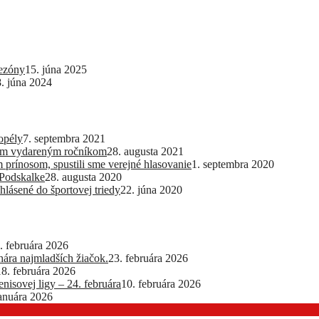
sezóny
15. júna 2025
8. júna 2024
opély
7. septembra 2021
lším vydareným ročníkom
28. augusta 2021
 prínosom, spustili sme verejné hlasovanie
1. septembra 2020
 Podskalke
28. augusta 2020
hlásené do športovej triedy
22. júna 2020
. februára 2026
ra najmladších žiačok.
23. februára 2026
18. februára 2026
nisovej ligy – 24. februára
10. februára 2026
januára 2026