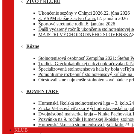
ŽIVOT KLUBU
Ukončenie sezóny v Chlmci 2026.
22. júna 2026
3. VSPM staršie žiactvo Čaňa.
12. januára 2026
Športové stretnutie rodín.
6. januára 2026
Ďalší vydarený ročník ukončenia stolnotenisovej 
MAJSTRI VÝCHODODNÉHO SLOVENSKA
Rôzne
Stolnotenisová osobnosť Zemplína 2021: Štefan P
Tradícia Gréckokatolíckej cirkvi pokračovala ďa
Špecializovaná stolnotenisová hala by bola veľkým
Pomohli sme rozbehnúť stolnotenisový krúžok na
Otestovali sme najmenšie stolnotenisové nádeje pri
KOMENTÁRE
Humenská školská stolnotenisová liga – 3. kolo.
24
Zuzka Veľasová víťazka Východoslovenského pohá
Dvojnásobná majsterka kraja – Ninka Pachovská.
Pozvánka na 9. ročník Humenskej školskej stolnote
Humenská školská stolnotenisová liga 2.kolo.
23. 
KLUB