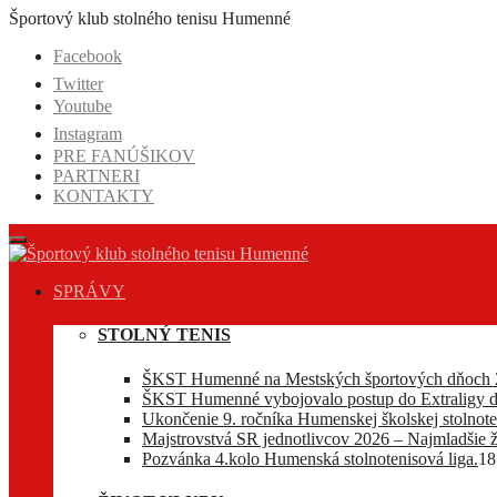
Prejsť
Športový klub stolného tenisu Humenné
na
Facebook
obsah
Twitter
Youtube
Instagram
PRE FANÚŠIKOV
PARTNERI
KONTAKTY
SPRÁVY
STOLNÝ TENIS
ŠKST Humenné na Mestských športových dňoch 
ŠKST Humenné vybojovalo postup do Extraligy d
Ukončenie 9. ročníka Humenskej školskej stolnoten
Majstrovstvá SR jednotlivcov 2026 – Najmladšie ž
Pozvánka 4.kolo Humenská stolnotenisová liga.
18