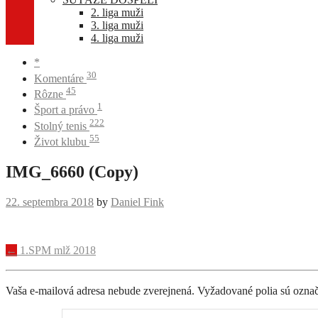
2. liga muži
3. liga muži
4. liga muži
*
30
Komentáre
45
Rôzne
1
Šport a právo
222
Stolný tenis
55
Život klubu
IMG_6660 (Copy)
22. septembra 2018
by
Daniel Fink
Navigácia
←
1.SPM mlž 2018
príspevku
Vaša e-mailová adresa nebude zverejnená.
Vyžadované polia sú ozna