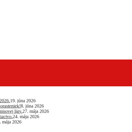
2026.
19. júna 2026
orasteniek!
8. júna 2026
isovej ligy.
27. mája 2026
iactvo.
24. mája 2026
. mája 2026