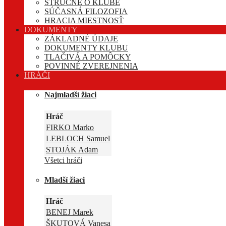
STRUČNE O KLUBE
SÚČASNÁ FILOZOFIA
HRACIA MIESTNOSŤ
DOKUMENTY
ZÁKLADNÉ ÚDAJE
DOKUMENTY KLUBU
TLAČIVÁ A POMÔCKY
POVINNÉ ZVEREJNENIA
HRÁČI
Najmladší žiaci
Hráč
FIRKO Marko
LEBLOCH Samuel
STOJÁK Adam
Všetci hráči
Mladší žiaci
Hráč
BENEJ Marek
ŠKUTOVÁ Vanesa