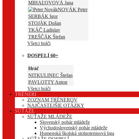
MIHAĽOVOVÁ Jana
NOVÁK Peter
SERBÁK Igor
STOJÁK Dušan
TKÁČ Ladislav
TREŠČÁK Štefan
Všetci hráči
DOSPELÍ 60+
Hráč
NITKULINEC Štefan
PAVLOTTY Anton
Všetci hráči
TRÉNERI
ZOZNAM TRÉNEROV
NAJČASTEJŠIE OTÁZKY
SÚŤAŽE
SÚŤAŽE MLÁDEŽE
Slovenský pohár mládeže
Východoslovenský pohár mládeže
Humenská školská stolnotenisová liga
SÚŤAŽE DOSPELÍ