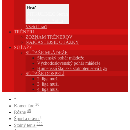
Hráč
NITKULINEC Štefan
PAVLOTTY Anton
Všetci hráči
TRÉNERI
ZOZNAM TRÉNEROV
NAJČASTEJŠIE OTÁZKY
SÚŤAŽE
SÚŤAŽE MLÁDEŽE
Slovenský pohár mládeže
Východoslovenský pohár mládeže
Humenská školská stolnotenisová liga
SÚŤAŽE DOSPELÍ
2. liga muži
3. liga muži
4. liga muži
*
30
Komentáre
45
Rôzne
1
Šport a právo
222
Stolný tenis