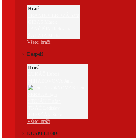
Hráč
FRANDOFEROVÁ Sára
GIBAS Marek
PANČIŠIN Radoslav
ŠALATA Michal
Všetci hráči
Dospelí
Hráč
LUKÁČ Ľuboš
MIHAĽOVOVÁ Jana
NOVÁK Peter
SERBÁK Igor
STOJÁK Dušan
TKÁČ Ladislav
TREŠČÁK Štefan
Všetci hráči
DOSPELÍ 60+