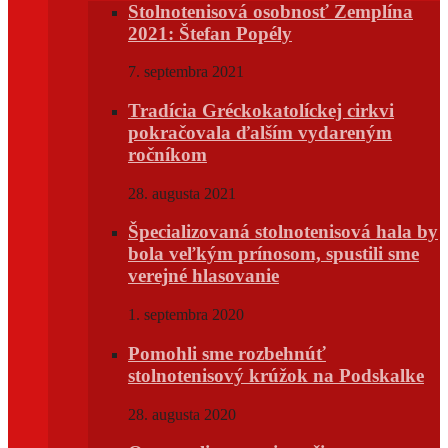
Stolnotenisová osobnosť Zemplína
2021: Štefan Popély
7. septembra 2021
Tradícia Gréckokatolíckej cirkvi
pokračovala ďalším vydareným
ročníkom
28. augusta 2021
Špecializovaná stolnotenisová hala by
bola veľkým prínosom, spustili sme
verejné hlasovanie
1. septembra 2020
Pomohli sme rozbehnúť
stolnotenisový krúžok na Podskalke
28. augusta 2020