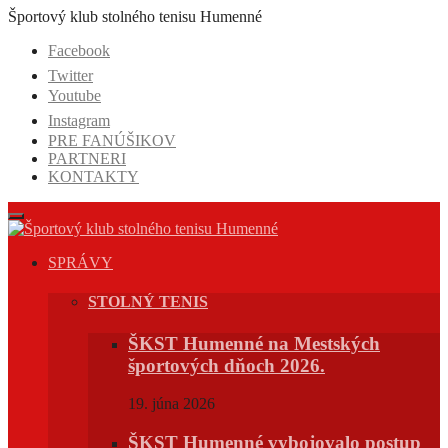
Prejsť
Športový klub stolného tenisu Humenné
na
Facebook
obsah
Twitter
Youtube
Instagram
PRE FANÚŠIKOV
PARTNERI
KONTAKTY
SPRÁVY
STOLNÝ TENIS
ŠKST Humenné na Mestských
športových dňoch 2026.
19. júna 2026
ŠKST Humenné vybojovalo postup