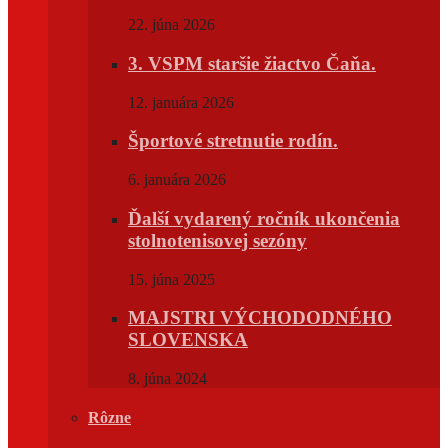
22. júna 2026
3. VSPM staršie žiactvo Čaňa.
12. januára 2026
Športové stretnutie rodín.
6. januára 2026
Ďalší vydarený ročník ukončenia
stolnotenisovej sezóny
15. júna 2025
MAJSTRI VÝCHODODNÉHO
SLOVENSKA
8. júna 2024
Rôzne