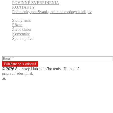
POVINNÉ ZVEREJNENIA
KONTAKTY
Podmienky používania, ochrana osobných údajov
Stolný tenis
Rôzne
Život klubu
Komentáre
Šport a právo
Odber klubových správ
© 2026 Športový klub stolného tenisu Humenné
pripravil adesign.sk
▲