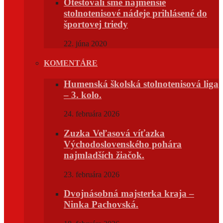
Otestovali sme najmenšie
stolnotenisové nádeje prihlásené do
športovej triedy
22. júna 2020
KOMENTÁRE
Humenská školská stolnotenisová liga
– 3. kolo.
24. februára 2026
Zuzka Veľasová víťazka
Východoslovenského pohára
najmladších žiačok.
23. februára 2026
Dvojnásobná majsterka kraja –
Ninka Pachovská.