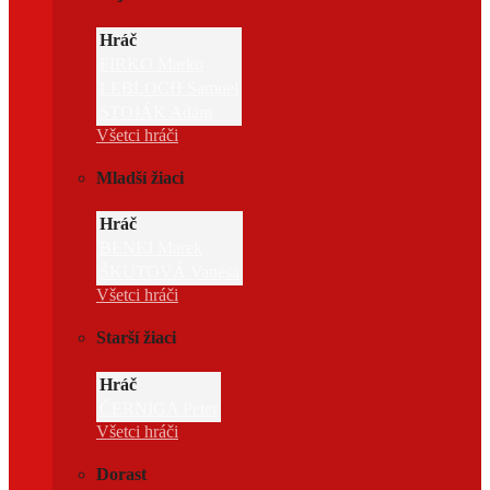
Hráč
FIRKO Marko
LEBLOCH Samuel
STOJÁK Adam
Všetci hráči
Mladší žiaci
Hráč
BENEJ Marek
ŠKUTOVÁ Vanesa
Všetci hráči
Starší žiaci
Hráč
ČERNIGA Peter
Všetci hráči
Dorast