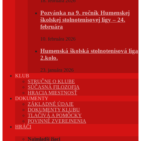
18. februára 2026
Pozvánka na 9. ročník Humenskej
školskej stolnotenisovej ligy – 24.
februára
10. februára 2026
Humenská školská stolnotenisová liga
2.kolo.
23. januára 2026
KLUB
STRUČNE O KLUBE
SÚČASNÁ FILOZOFIA
HRACIA MIESTNOSŤ
DOKUMENTY
ZÁKLADNÉ ÚDAJE
DOKUMENTY KLUBU
TLAČIVÁ A POMÔCKY
POVINNÉ ZVEREJNENIA
HRÁČI
Najmladší žiaci