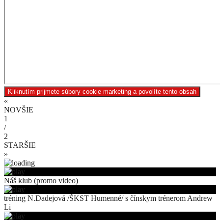
Kliknutím prijmete súbory cookie marketing a povolíte tento obsah
«
NOVŠIE
1
/
2
STARŠIE
»
Náš klub (promo video)
tréning N.Dadejová /ŠKST Humenné/ s čínskym trénerom Andrew
Li