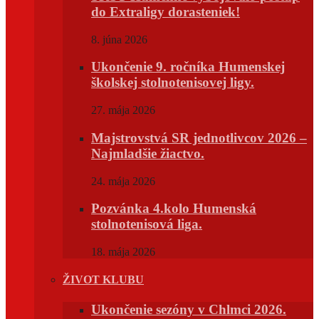
do Extraligy dorasteniek!
8. júna 2026
Ukončenie 9. ročníka Humenskej
školskej stolnotenisovej ligy.
27. mája 2026
Majstrovstvá SR jednotlivcov 2026 –
Najmladšie žiactvo.
24. mája 2026
Pozvánka 4.kolo Humenská
stolnotenisová liga.
18. mája 2026
ŽIVOT KLUBU
Ukončenie sezóny v Chlmci 2026.