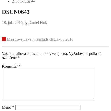
55
Život klubu
DSCN0643
18. júla 2016
by
Daniel Fink
Navigácia
←
Majstrovstvá vsl. najmladších žiakov 2016
príspevku
Vaša e-mailová adresa nebude zverejnená.
Vyžadované polia sú
označené
*
Komentár
*
Meno
*