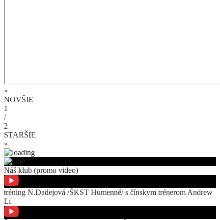
«
NOVŠIE
1
/
2
STARŠIE
»
Náš klub (promo video)
tréning N.Dadejová /ŠKST Humenné/ s čínskym trénerom Andrew
Li