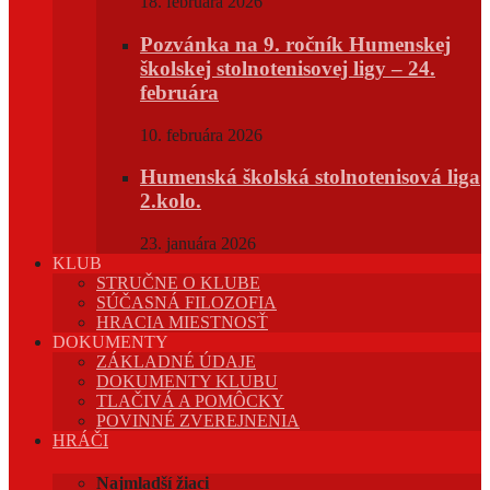
18. februára 2026
Pozvánka na 9. ročník Humenskej
školskej stolnotenisovej ligy – 24.
februára
10. februára 2026
Humenská školská stolnotenisová liga
2.kolo.
23. januára 2026
KLUB
STRUČNE O KLUBE
SÚČASNÁ FILOZOFIA
HRACIA MIESTNOSŤ
DOKUMENTY
ZÁKLADNÉ ÚDAJE
DOKUMENTY KLUBU
TLAČIVÁ A POMÔCKY
POVINNÉ ZVEREJNENIA
HRÁČI
Najmladší žiaci