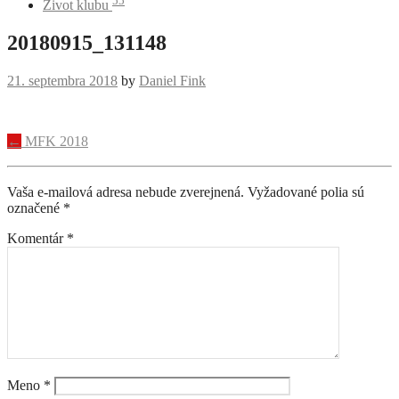
55
Život klubu
20180915_131148
21. septembra 2018
by
Daniel Fink
Navigácia
←
MFK 2018
príspevku
Vaša e-mailová adresa nebude zverejnená.
Vyžadované polia sú
označené
*
Komentár
*
Meno
*