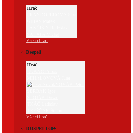
Hráč
FRANDOFEROVÁ Sára
GIBAS Marek
PANČIŠIN Radoslav
ŠALATA Michal
Všetci hráči
Dospelí
Hráč
LUKÁČ Ľuboš
MIHAĽOVOVÁ Jana
NOVÁK Peter
SERBÁK Igor
STOJÁK Dušan
TKÁČ Ladislav
TREŠČÁK Štefan
Všetci hráči
DOSPELÍ 60+