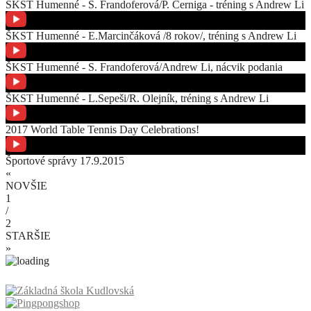
ŠKST Humenné - S. Frandoferová/P. Černiga - tréning s Andrew Li
ŠKST Humenné - E.Marcinčáková /8 rokov/, tréning s Andrew Li
ŠKST Humenné - S. Frandoferová/Andrew Li, nácvik podania
ŠKST Humenné - L.Sepeši/R. Olejník, tréning s Andrew Li
2017 World Table Tennis Day Celebrations!
Športové správy 17.9.2015
«
NOVŠIE
1
/
2
STARŠIE
»