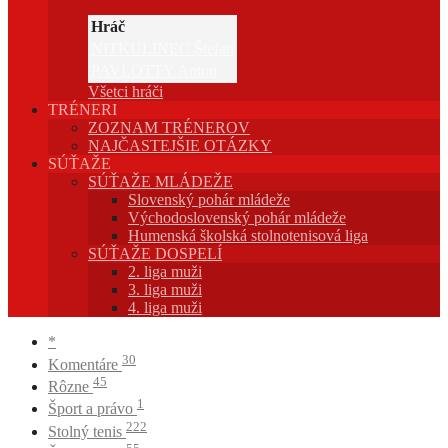
Hráč
NITKULINEC Štefan
PAVLOTTY Anton
Všetci hráči
TRÉNERI
ZOZNAM TRÉNEROV
NAJČASTEJŠIE OTÁZKY
SÚŤAŽE
SÚŤAŽE MLÁDEŽE
Slovenský pohár mládeže
Východoslovenský pohár mládeže
Humenská školská stolnotenisová liga
SÚŤAŽE DOSPELÍ
2. liga muži
3. liga muži
4. liga muži
*
30
Komentáre
45
Rôzne
1
Šport a právo
222
Stolný tenis