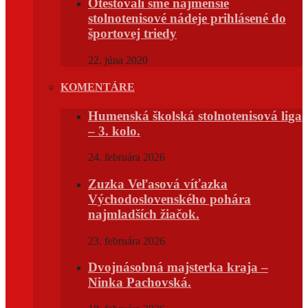
Otestovali sme najmenšie
stolnotenisové nádeje prihlásené do
športovej triedy
22. júna 2020
KOMENTÁRE
Humenská školská stolnotenisová liga
– 3. kolo.
24. februára 2026
Zuzka Veľasová víťazka
Východoslovenského pohára
najmladších žiačok.
23. februára 2026
Dvojnásobná majsterka kraja –
Ninka Pachovská.