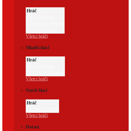
Hráč
FIRKO Marko
LEBLOCH Samuel
STOJÁK Adam
Všetci hráči
Mladší žiaci
Hráč
BENEJ Marek
ŠKUTOVÁ Vanesa
Všetci hráči
Starší žiaci
Hráč
ČERNIGA Peter
Všetci hráči
Dorast