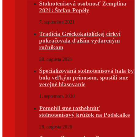
Stolnotenisová osobnosť Zemplína
2021: Štefan Popély
7. septembra 2021
Tradícia Gréckokatolíckej cirkvi
pokračovala ďalším vydareným
ročníkom
28. augusta 2021
Špecializovaná stolnotenisová hala by
bola veľkým prínosom, spustili sme
verejné hlasovanie
1. septembra 2020
Pomohli sme rozbehnúť
stolnotenisový krúžok na Podskalke
28. augusta 2020