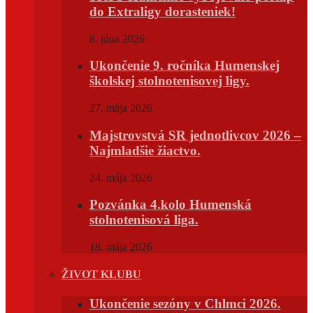
do Extraligy dorasteniek!
8. júna 2026
Ukončenie 9. ročníka Humenskej
školskej stolnotenisovej ligy.
27. mája 2026
Majstrovstvá SR jednotlivcov 2026 –
Najmladšie žiactvo.
24. mája 2026
Pozvánka 4.kolo Humenská
stolnotenisová liga.
18. mája 2026
ŽIVOT KLUBU
Ukončenie sezóny v Chlmci 2026.