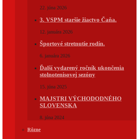
22. júna 2026
3. VSPM staršie žiactvo Čaňa.
12. januára 2026
Športové stretnutie rodín.
6. januára 2026
Ďalší vydarený ročník ukončenia
stolnotenisovej sezóny
15. júna 2025
MAJSTRI VÝCHODODNÉHO
SLOVENSKA
8. júna 2024
Rôzne