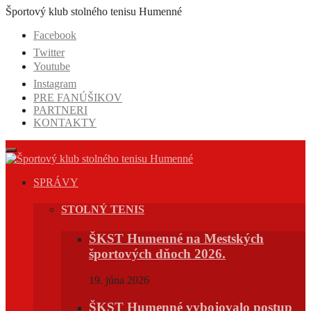
Prejsť
Športový klub stolného tenisu Humenné
na
Facebook
obsah
Twitter
Youtube
Instagram
PRE FANÚŠIKOV
PARTNERI
KONTAKTY
SPRÁVY
STOLNÝ TENIS
ŠKST Humenné na Mestských
športových dňoch 2026.
19. júna 2026
ŠKST Humenné vybojovalo postup