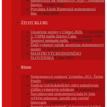
Majstrovstvá SR jednotlivcov 2026 – Najmladšie
žiactvo.
24. mája 2026
Pozvánka 4.kolo Humenská stolnotenisová
liga.
18. mája 2026
ŽIVOT KLUBU
Ukončenie sezóny v Chlmci 2026.
22. júna 2026
3. VSPM staršie žiactvo Čaňa.
12. januára 2026
Športové stretnutie rodín.
6. januára 2026
Ďalší vydarený ročník ukončenia stolnotenisovej
sezóny
15. júna 2025
MAJSTRI VÝCHODODNÉHO
SLOVENSKA
8. júna 2024
Rôzne
Stolnotenisová osobnosť Zemplína 2021: Štefan
Popély
7. septembra 2021
Tradícia Gréckokatolíckej cirkvi pokračovala
ďalším vydareným ročníkom
28. augusta 2021
Špecializovaná stolnotenisová hala by bola
veľkým prínosom, spustili sme verejné
hlasovanie
1. septembra 2020
Pomohli sme rozbehnúť stolnotenisový krúžok