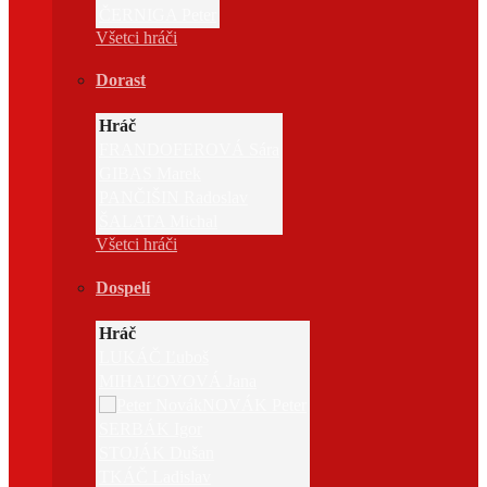
ČERNIGA Peter
Všetci hráči
Dorast
Hráč
FRANDOFEROVÁ Sára
GIBAS Marek
PANČIŠIN Radoslav
ŠALATA Michal
Všetci hráči
Dospelí
Hráč
LUKÁČ Ľuboš
MIHAĽOVOVÁ Jana
NOVÁK Peter
SERBÁK Igor
STOJÁK Dušan
TKÁČ Ladislav