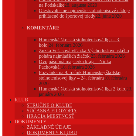
na Podskalke
28. augusta 2020
Otestovali sme najmenšie stolnotenisové nádeje
prihlásené do športovej triedy
22. júna 2020
KOMENTÁRE
Humenská školská stolnotenisová liga – 3.
kolo.
24. februára 2026
Zuzka Veľasová víťazka Východoslovenského
pohára najmladších žiačok.
23. februára 2026
Dvojnásobná majsterka kraja – Ninka
Pachovská.
18. februára 2026
Pozvánka na 9. ročník Humenskej školskej
stolnotenisovej ligy – 24. februára
10. februára
2026
Humenská školská stolnotenisová liga 2.kolo.
23.
januára 2026
KLUB
STRUČNE O KLUBE
SÚČASNÁ FILOZOFIA
HRACIA MIESTNOSŤ
DOKUMENTY
ZÁKLADNÉ ÚDAJE
DOKUMENTY KLUBU