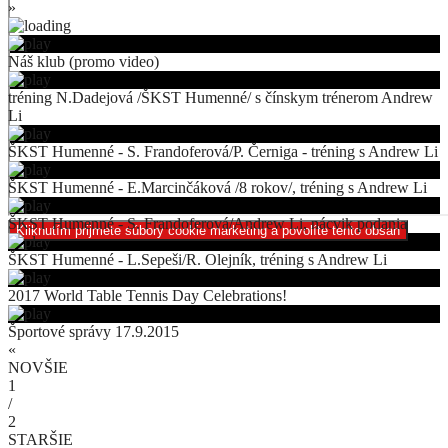
»
Náš klub (promo video)
tréning N.Dadejová /ŠKST Humenné/ s čínskym trénerom Andrew
Li
ŠKST Humenné - S. Frandoferová/P. Černiga - tréning s Andrew Li
ŠKST Humenné - E.Marcinčáková /8 rokov/, tréning s Andrew Li
ŠKST Humenné - S. Frandoferová/Andrew Li, nácvik podania
Kliknutím prijmete súbory cookie marketing a povolíte tento obsah
ŠKST Humenné - L.Sepeši/R. Olejník, tréning s Andrew Li
2017 World Table Tennis Day Celebrations!
Športové správy 17.9.2015
«
NOVŠIE
1
/
2
STARŠIE