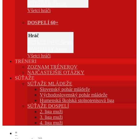
TREŠČÁK Štefan
Všetci hráči
DOSPELÍ 60+
Hráč
NITKULINEC Štefan
PAVLOTTY Anton
Všetci hráči
TRÉNERI
ZOZNAM TRÉNEROV
NAJČASTEJŠIE OTÁZKY
SÚŤAŽE
SÚŤAŽE MLÁDEŽE
Slovenský pohár mládeže
Východoslovenský pohár mládeže
Humenská školská stolnotenisová liga
SÚŤAŽE DOSPELÍ
2. liga muži
3. liga muži
4. liga muži
*
30