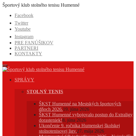
Prejsť
Športový klub stolného tenisu Humenné
na
Facebook
obsah
Twitter
Youtube
Instagram
PRE FANÚŠIKOV
PARTNERI
KONTAKTY
SPRÁVY
STOLNÝ TENIS
ŠKST Humenné na Mestských športových
dňoch 2026.
19. júna 2026
ŠKST Humenné vybojovalo postup do Extraligy
dorasteniek!
8. júna 2026
Ukončenie 9. ročníka Humenskej školskej
stolnotenisovej ligy.
27. mája 2026