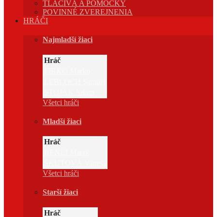
TLAČIVÁ A POMÔCKY
POVINNÉ ZVEREJNENIA
HRÁČI
Najmladší žiaci
Hráč
FIRKO Marko
LEBLOCH Samuel
STOJÁK Adam
Všetci hráči
Mladší žiaci
Hráč
BENEJ Marek
ŠKUTOVÁ Vanesa
Všetci hráči
Starší žiaci
Hráč