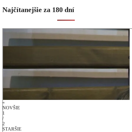
Najčítanejšie za 180 dní
«
NOVŠIE
1
/
2
STARŠIE