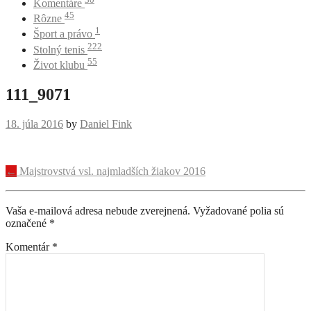
Komentáre
45
Rôzne
1
Šport a právo
222
Stolný tenis
55
Život klubu
111_9071
18. júla 2016
by
Daniel Fink
Navigácia
←
Majstrovstvá vsl. najmladších žiakov 2016
príspevku
Vaša e-mailová adresa nebude zverejnená.
Vyžadované polia sú
označené
*
Komentár
*