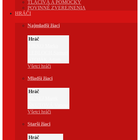
TLAČIVÁ A POMÔCKY
POVINNÉ ZVEREJNENIA
HRÁČI
Najmladší žiaci
Hráč
FIRKO Marko
LEBLOCH Samuel
STOJÁK Adam
Všetci hráči
Mladší žiaci
Hráč
BENEJ Marek
ŠKUTOVÁ Vanesa
Všetci hráči
Starší žiaci
Hráč