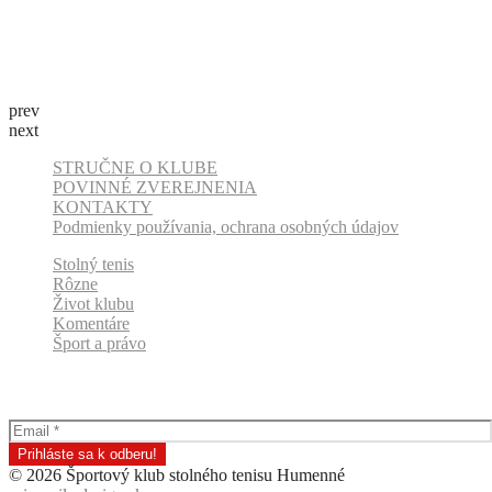
prev
next
STRUČNE O KLUBE
POVINNÉ ZVEREJNENIA
KONTAKTY
Podmienky používania, ochrana osobných údajov
Stolný tenis
Rôzne
Život klubu
Komentáre
Šport a právo
Odber klubových správ
© 2026 Športový klub stolného tenisu Humenné