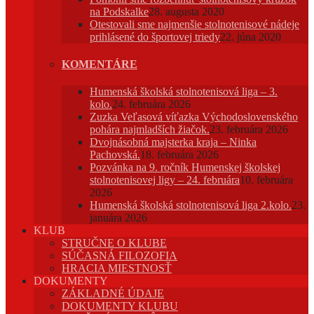
na Podskalke
28. augusta 2020
Otestovali sme najmenšie stolnotenisové nádeje
prihlásené do športovej triedy
22. júna 2020
KOMENTÁRE
Humenská školská stolnotenisová liga – 3.
kolo.
24. februára 2026
Zuzka Veľasová víťazka Východoslovenského
pohára najmladších žiačok.
23. februára 2026
Dvojnásobná majsterka kraja – Ninka
Pachovská.
18. februára 2026
Pozvánka na 9. ročník Humenskej školskej
stolnotenisovej ligy – 24. februára
10. februára
2026
Humenská školská stolnotenisová liga 2.kolo.
23.
januára 2026
KLUB
STRUČNE O KLUBE
SÚČASNÁ FILOZOFIA
HRACIA MIESTNOSŤ
DOKUMENTY
ZÁKLADNÉ ÚDAJE
DOKUMENTY KLUBU