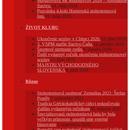
Majstrovstvá SR jednotlivcov 2026 – Najmladšie
žiactvo.
24. mája 2026
Pozvánka 4.kolo Humenská stolnotenisová
liga.
18. mája 2026
ŽIVOT KLUBU
Ukončenie sezóny v Chlmci 2026.
22. júna 2026
3. VSPM staršie žiactvo Čaňa.
12. januára 2026
Športové stretnutie rodín.
6. januára 2026
Ďalší vydarený ročník ukončenia stolnotenisovej
sezóny
15. júna 2025
MAJSTRI VÝCHODODNÉHO
SLOVENSKA
8. júna 2024
Rôzne
Stolnotenisová osobnosť Zemplína 2021: Štefan
Popély
7. septembra 2021
Tradícia Gréckokatolíckej cirkvi pokračovala
ďalším vydareným ročníkom
28. augusta 2021
Špecializovaná stolnotenisová hala by bola
veľkým prínosom, spustili sme verejné
hlasovanie
1. septembra 2020
Pomohli sme rozbehnúť stolnotenisový krúžok