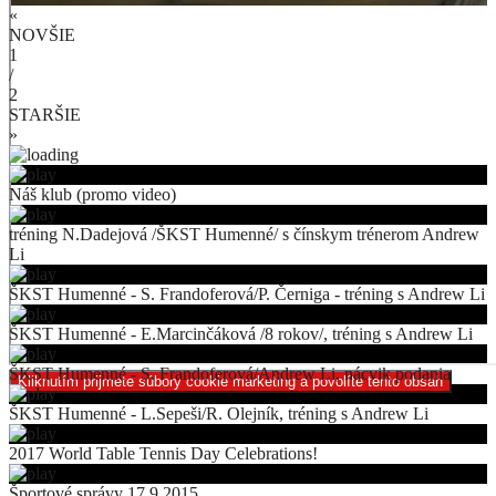
«
NOVŠIE
1
/
2
STARŠIE
»
Náš klub (promo video)
tréning N.Dadejová /ŠKST Humenné/ s čínskym trénerom Andrew
Li
ŠKST Humenné - S. Frandoferová/P. Černiga - tréning s Andrew Li
ŠKST Humenné - E.Marcinčáková /8 rokov/, tréning s Andrew Li
ŠKST Humenné - S. Frandoferová/Andrew Li, nácvik podania
Kliknutím prijmete súbory cookie marketing a povolíte tento obsah
ŠKST Humenné - L.Sepeši/R. Olejník, tréning s Andrew Li
2017 World Table Tennis Day Celebrations!
Športové správy 17.9.2015