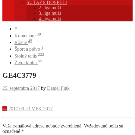
SÚŤAŽE DOSPELÍ
2. liga muži
3. liga muži
4. liga muži
*
30
Komentáre
45
Rôzne
1
Šport a právo
222
Stolný tenis
55
Život klubu
GE4C3779
25. septembra 2017
by
Daniel Fink
Navigácia
←
2017.09.23 MFK 2017
príspevku
Vaša e-mailová adresa nebude zverejnená.
Vyžadované polia sú
označené
*