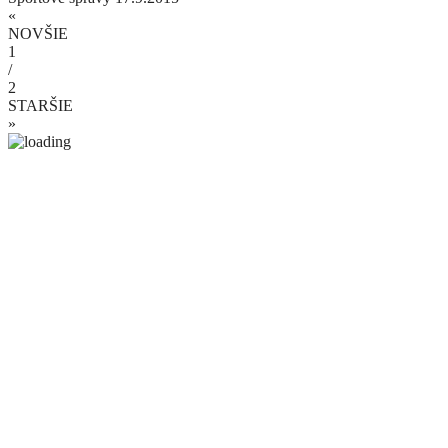
«
NOVŠIE
1
/
2
STARŠIE
»