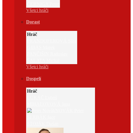
ČERNIGA Peter
Všetci hráči
Dorast
Hráč
FRANDOFEROVÁ Sára
GIBAS Marek
PANČIŠIN Radoslav
ŠALATA Michal
Všetci hráči
Dospelí
Hráč
LUKÁČ Ľuboš
MIHAĽOVOVÁ Jana
NOVÁK Peter
SERBÁK Igor
STOJÁK Dušan