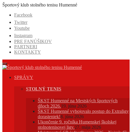
Prejsť
Športový klub stolného tenisu Humenné
na
Facebook
obsah
Twitter
Youtube
Instagram
PRE FANÚŠIKOV
PARTNERI
KONTAKTY
SPRÁVY
STOLNÝ TENIS
ŠKST Humenné na Mestských športových
dňoch 2026.
19. júna 2026
ŠKST Humenné vybojovalo postup do Extraligy
dorasteniek!
8. júna 2026
Ukončenie 9. ročníka Humenskej školskej
stolnotenisovej ligy.
27. mája 2026