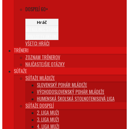
DOSPELÍ 60+
Hráč
NITKULINEC ŠTEFAN
PAVLOTTY ANTON
VŠETCI HRÁČI
TRÉNERI
ZOZNAM TRÉNEROV
NAJČASTEJŠIE OTÁZKY
SÚŤAŽE
SÚŤAŽE MLÁDEŽE
SLOVENSKÝ POHÁR MLÁDEŽE
VÝCHODOSLOVENSKÝ POHÁR MLÁDEŽE
HUMENSKÁ ŠKOLSKÁ STOLNOTENISOVÁ LIGA
SÚŤAŽE DOSPELÍ
2. LIGA MUŽI
3. LIGA MUŽI
4. LIGA MUŽI