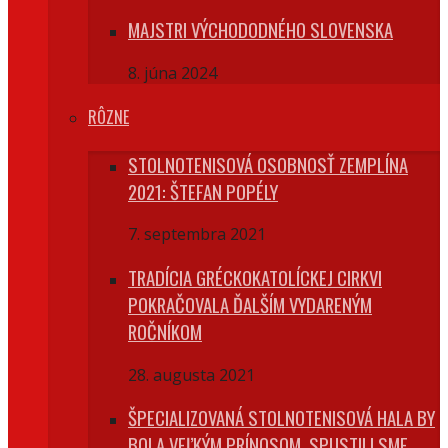
MAJSTRI VÝCHODODNÉHO SLOVENSKA
8. júna 2024
RÔZNE
STOLNOTENISOVÁ OSOBNOSŤ ZEMPLÍNA
2021: ŠTEFAN POPÉLY
7. septembra 2021
TRADÍCIA GRÉCKOKATOLÍCKEJ CIRKVI
POKRAČOVALA ĎALŠÍM VYDARENÝM
ROČNÍKOM
28. augusta 2021
ŠPECIALIZOVANÁ STOLNOTENISOVÁ HALA BY
BOLA VEĽKÝM PRÍNOSOM, SPUSTILI SME