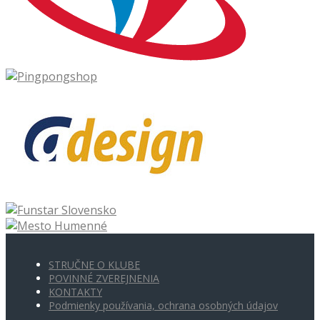
STRUČNE O KLUBE
POVINNÉ ZVEREJNENIA
KONTAKTY
Podmienky používania, ochrana osobných údajov