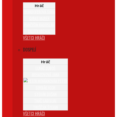
Hráč
FRANDOFEROVÁ SÁRA
GIBAS MAREK
PANČIŠIN RADOSLAV
ŠALATA MICHAL
VŠETCI HRÁČI
DOSPELÍ
Hráč
LUKÁČ ĽUBOŠ
MIHAĽOVOVÁ JANA
NOVÁK PETER
SERBÁK IGOR
STOJÁK DUŠAN
TKÁČ LADISLAV
TREŠČÁK ŠTEFAN
VŠETCI HRÁČI