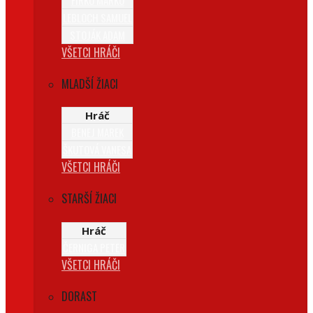
LEBLOCH SAMUEL
STOJÁK ADAM
VŠETCI HRÁČI
MLADŠÍ ŽIACI
Hráč
BENEJ MAREK
ŠKUTOVÁ VANESA
VŠETCI HRÁČI
STARŠÍ ŽIACI
Hráč
ČERNIGA PETER
VŠETCI HRÁČI
DORAST