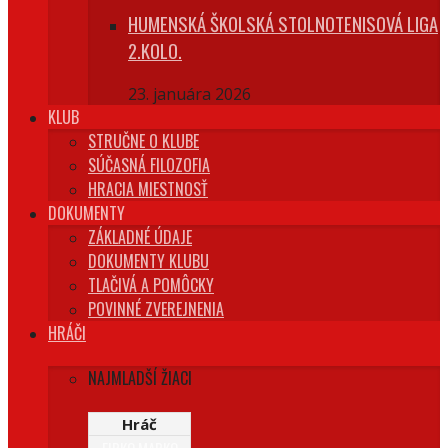
HUMENSKÁ ŠKOLSKÁ STOLNOTENISOVÁ LIGA
2.KOLO.
23. januára 2026
KLUB
STRUČNE O KLUBE
SÚČASNÁ FILOZOFIA
HRACIA MIESTNOSŤ
DOKUMENTY
ZÁKLADNÉ ÚDAJE
DOKUMENTY KLUBU
TLAČIVÁ A POMÔCKY
POVINNÉ ZVEREJNENIA
HRÁČI
NAJMLADŠÍ ŽIACI
Hráč
FIRKO MARKO