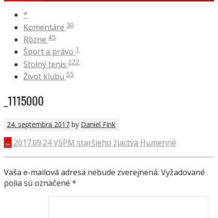
*
30
Komentáre
45
Rôzne
1
Šport a právo
222
Stolný tenis
55
Život klubu
_1115000
24. septembra 2017
by
Daniel Fink
NAVIGÁCIA
←
2017.09.24 VSPM staršieho žiactva Humenné
PRÍSPEVKU
Vaša e-mailová adresa nebude zverejnená.
Vyžadované
polia sú označené
*