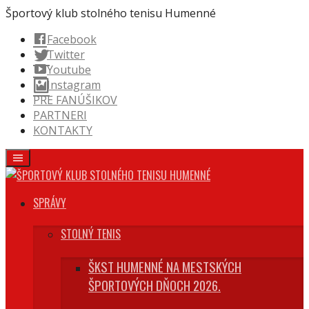
Prejsť
Športový klub stolného tenisu Humenné
na
Facebook
obsah
Twitter
Youtube
Instagram
PRE FANÚŠIKOV
PARTNERI
KONTAKTY
SPRÁVY
STOLNÝ TENIS
ŠKST HUMENNÉ NA MESTSKÝCH
ŠPORTOVÝCH DŇOCH 2026.