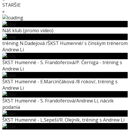
STARŠIE
»
Náš klub (promo video)
tréning N.Dadejová /ŠKST Humenné/ s čínskym trénerom
Andrew Li
ŠKST Humenné - S. Frandoferová/P. Černiga - tréning s
Andrew Li
ŠKST Humenné - E.Marcinčáková /8 rokov/, tréning s
Andrew Li
ŠKST Humenné - S. Frandoferová/Andrew Li, nácvik
podania
ŠKST Humenné - L.Sepeši/R. Olejník, tréning s Andrew Li