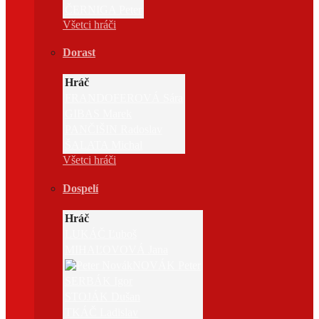
ČERNIGA Peter
Všetci hráči
Dorast
Hráč
FRANDOFEROVÁ Sára
GIBAS Marek
PANČIŠIN Radoslav
ŠALATA Michal
Všetci hráči
Dospelí
Hráč
LUKÁČ Ľuboš
MIHAĽOVOVÁ Jana
NOVÁK Peter
SERBÁK Igor
STOJÁK Dušan
TKÁČ Ladislav