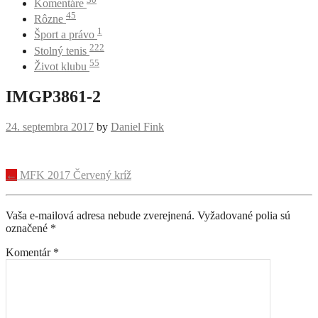
Komentáre
45
Rôzne
1
Šport a právo
222
Stolný tenis
55
Život klubu
IMGP3861-2
24. septembra 2017
by
Daniel Fink
Navigácia
←
MFK 2017 Červený kríž
príspevku
Vaša e-mailová adresa nebude zverejnená.
Vyžadované polia sú
označené
*
Komentár
*