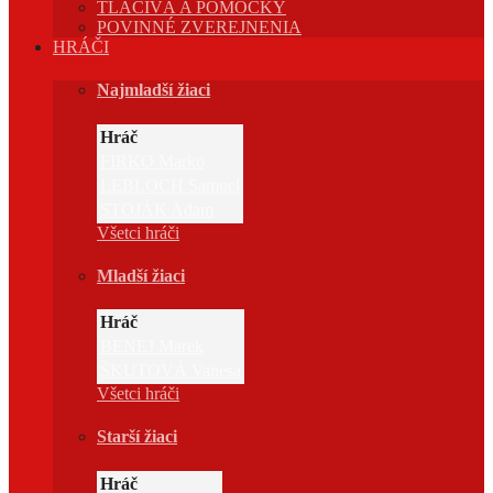
TLAČIVÁ A POMÔCKY
POVINNÉ ZVEREJNENIA
HRÁČI
Najmladší žiaci
Hráč
FIRKO Marko
LEBLOCH Samuel
STOJÁK Adam
Všetci hráči
Mladší žiaci
Hráč
BENEJ Marek
ŠKUTOVÁ Vanesa
Všetci hráči
Starší žiaci
Hráč