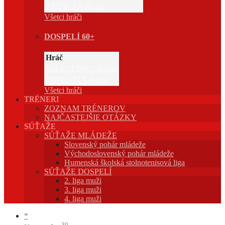
TREŠČÁK Štefan
Všetci hráči
DOSPELÍ 60+
Hráč
NITKULINEC Štefan
PAVLOTTY Anton
Všetci hráči
TRÉNERI
ZOZNAM TRÉNEROV
NAJČASTEJŠIE OTÁZKY
SÚŤAŽE
SÚŤAŽE MLÁDEŽE
Slovenský pohár mládeže
Východoslovenský pohár mládeže
Humenská školská stolnotenisová liga
SÚŤAŽE DOSPELÍ
2. liga muži
3. liga muži
4. liga muži
*
30