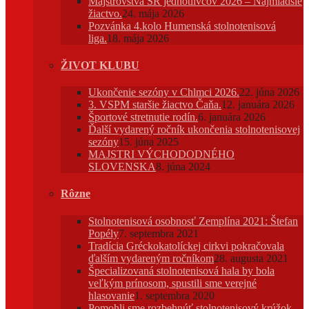
Majstrovstvá SR jednotlivcov 2026 – Najmladšie
žiactvo.
24. mája 2026
Pozvánka 4.kolo Humenská stolnotenisová
liga.
18. mája 2026
ŽIVOT KLUBU
Ukončenie sezóny v Chlmci 2026.
22. júna 2026
3. VSPM staršie žiactvo Čaňa.
12. januára 2026
Športové stretnutie rodín.
6. januára 2026
Ďalší vydarený ročník ukončenia stolnotenisovej
sezóny
15. júna 2025
MAJSTRI VÝCHODODNÉHO
SLOVENSKA
8. júna 2024
Rôzne
Stolnotenisová osobnosť Zemplína 2021: Štefan
Popély
7. septembra 2021
Tradícia Gréckokatolíckej cirkvi pokračovala
ďalším vydareným ročníkom
28. augusta 2021
Špecializovaná stolnotenisová hala by bola
veľkým prínosom, spustili sme verejné
hlasovanie
1. septembra 2020
Pomohli sme rozbehnúť stolnotenisový krúžok