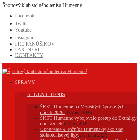
Prejsť
Športový klub stolného tenisu Humenné
na
Facebook
obsah
Twitter
Youtube
Instagram
PRE FANÚŠIKOV
PARTNERI
KONTAKTY
SPRÁVY
STOLNÝ TENIS
ŠKST Humenné na Mestských športových
dňoch 2026.
19. júna 2026
ŠKST Humenné vybojovalo postup do Extraligy
dorasteniek!
8. júna 2026
Ukončenie 9. ročníka Humenskej školskej
stolnotenisovej ligy.
27. mája 2026