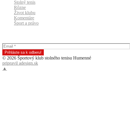
Stolný tenis
Rôzne
Život klubu
Komentáre
Šport a právo
Odber klubových správ
© 2026 Športový klub stolného tenisu Humenné
pripravil adesign.sk
▲