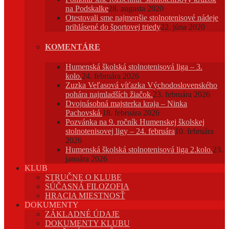
na Podskalke
28. augusta 2020
Otestovali sme najmenšie stolnotenisové nádeje
prihlásené do športovej triedy
22. júna 2020
KOMENTÁRE
Humenská školská stolnotenisová liga – 3.
kolo.
24. februára 2026
Zuzka Veľasová víťazka Východoslovenského
pohára najmladších žiačok.
23. februára 2026
Dvojnásobná majsterka kraja – Ninka
Pachovská.
18. februára 2026
Pozvánka na 9. ročník Humenskej školskej
stolnotenisovej ligy – 24. februára
10. februára
2026
Humenská školská stolnotenisová liga 2.kolo.
23.
januára 2026
KLUB
STRUČNE O KLUBE
SÚČASNÁ FILOZOFIA
HRACIA MIESTNOSŤ
DOKUMENTY
ZÁKLADNÉ ÚDAJE
DOKUMENTY KLUBU