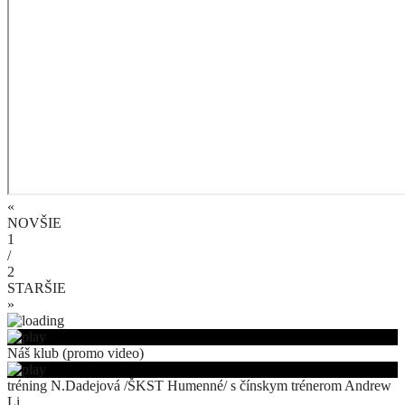
«
NOVŠIE
1
/
2
STARŠIE
»
Náš klub (promo video)
tréning N.Dadejová /ŠKST Humenné/ s čínskym trénerom Andrew
Li