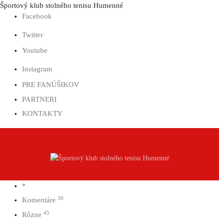
Prejsť
Športový klub stolného tenisu Humenné
na
Facebook
obsah
Twitter
Youtube
Instagram
PRE FANÚŠIKOV
PARTNERI
KONTAKTY
*
30
Komentáre
45
Rôzne