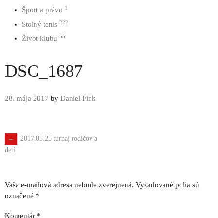
1
Šport a právo
222
Stolný tenis
55
Život klubu
DSC_1687
28. mája 2017
by
Daniel Fink
←
2017.05.25 turnaj rodičov a
Navigácia
detí
príspevku
Vaša e-mailová adresa nebude zverejnená.
Vyžadované polia sú
označené
*
Komentár
*