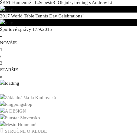
ŠKST Humenné - L.Sepeši/R. Olejník, tréning s Andrew Li
2017 World Table Tennis Day Celebrations!
Športové správy 17.9.2015
«
NOVŠIE
1
/
2
STARŠIE
»
STRUČNE O KLUBE