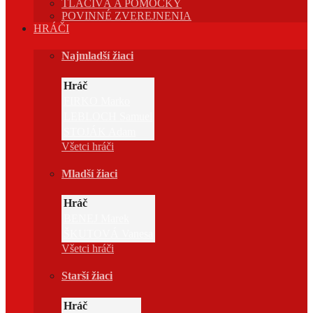
TLAČIVÁ A POMÔCKY
POVINNÉ ZVEREJNENIA
HRÁČI
Najmladší žiaci
Hráč
FIRKO Marko
LEBLOCH Samuel
STOJÁK Adam
Všetci hráči
Mladší žiaci
Hráč
BENEJ Marek
ŠKUTOVÁ Vanesa
Všetci hráči
Starší žiaci
Hráč