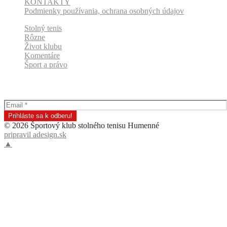
KONTAKTY
Podmienky používania, ochrana osobných údajov
Stolný tenis
Rôzne
Život klubu
Komentáre
Šport a právo
Odber klubových správ
© 2026 Športový klub stolného tenisu Humenné
pripravil adesign.sk
▲