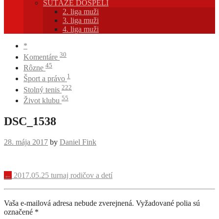
SÚŤAŽE DOSPELÍ
2. liga muži
3. liga muži
4. liga muži
*
30
Komentáre
45
Rôzne
1
Šport a právo
222
Stolný tenis
55
Život klubu
DSC_1538
28. mája 2017
by
Daniel Fink
Navigácia
←
2017.05.25 turnaj rodičov a detí
príspevku
Vaša e-mailová adresa nebude zverejnená.
Vyžadované polia sú
označené
*