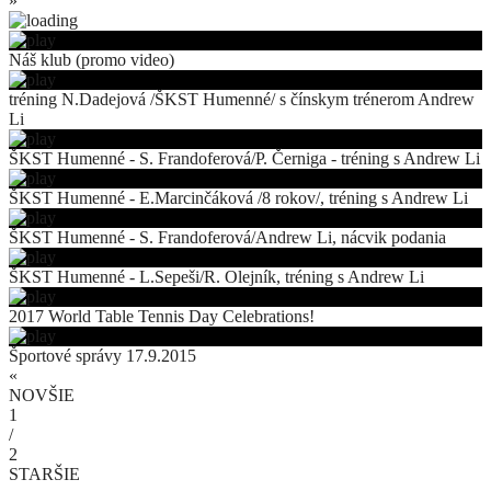
»
Náš klub (promo video)
tréning N.Dadejová /ŠKST Humenné/ s čínskym trénerom Andrew
Li
ŠKST Humenné - S. Frandoferová/P. Černiga - tréning s Andrew Li
ŠKST Humenné - E.Marcinčáková /8 rokov/, tréning s Andrew Li
ŠKST Humenné - S. Frandoferová/Andrew Li, nácvik podania
ŠKST Humenné - L.Sepeši/R. Olejník, tréning s Andrew Li
2017 World Table Tennis Day Celebrations!
Športové správy 17.9.2015
«
NOVŠIE
1
/
2
STARŠIE