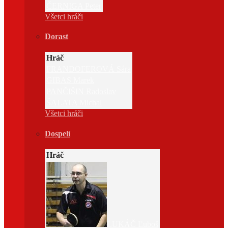
ČERNIGA Peter
Všetci hráči
Dorast
Hráč
FRANDOFEROVÁ Sára
GIBAS Marek
PANČIŠIN Radoslav
ŠALATA Michal
Všetci hráči
Dospelí
Hráč
LUKÁČ Ľuboš