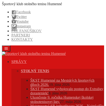
Prejsť
Športový klub stolného tenisu Humenné
na
Facebook
obsah
Twitter
Youtube
Instagram
PRE FANÚŠIKOV
PARTNERI
KONTAKTY
SPRÁVY
STOLNÝ TENIS
ŠKST Humenné na Mestských športových
dňoch 2026.
19. júna 2026
ŠKST Humenné vybojovalo postup do Extraligy
dorasteniek!
8. júna 2026
Ukončenie 9. ročníka Humenskej školskej
stolnotenisovej ligy.
27. mája 2026
Majstrovstvá SR jednotlivcov 2026 – Najmladšie