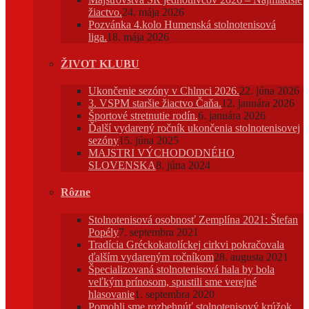
žiactvo.
24. mája 2026
Pozvánka 4.kolo Humenská stolnotenisová
liga.
18. mája 2026
ŽIVOT KLUBU
Ukončenie sezóny v Chlmci 2026.
22. júna 2026
3. VSPM staršie žiactvo Čaňa.
12. januára 2026
Športové stretnutie rodín.
6. januára 2026
Ďalší vydarený ročník ukončenia stolnotenisovej
sezóny
15. júna 2025
MAJSTRI VÝCHODODNÉHO
SLOVENSKA
8. júna 2024
Rôzne
Stolnotenisová osobnosť Zemplína 2021: Štefan
Popély
7. septembra 2021
Tradícia Gréckokatolíckej cirkvi pokračovala
ďalším vydareným ročníkom
28. augusta 2021
Špecializovaná stolnotenisová hala by bola
veľkým prínosom, spustili sme verejné
hlasovanie
1. septembra 2020
Pomohli sme rozbehnúť stolnotenisový krúžok