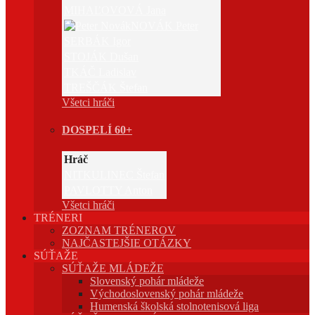
MIHAĽOVOVÁ Jana
NOVÁK Peter
SERBÁK Igor
STOJÁK Dušan
TKÁČ Ladislav
TREŠČÁK Štefan
Všetci hráči
DOSPELÍ 60+
Hráč
NITKULINEC Štefan
PAVLOTTY Anton
Všetci hráči
TRÉNERI
ZOZNAM TRÉNEROV
NAJČASTEJŠIE OTÁZKY
SÚŤAŽE
SÚŤAŽE MLÁDEŽE
Slovenský pohár mládeže
Východoslovenský pohár mládeže
Humenská školská stolnotenisová liga