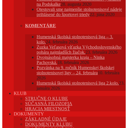
na Podskalke
28. augusta 2020
Otestovali sme najmenšie stolnotenisové nádeje
prihlásené do športovej triedy
22. júna 2020
KOMENTÁRE
Humenská školská stolnotenisová liga – 3.
kolo.
24. februára 2026
Zuzka Veľasová víťazka Východoslovenského
pohára najmladších žiačok.
23. februára 2026
Dvojnásobná majsterka kraja – Ninka
Pachovská.
18. februára 2026
Pozvánka na 9. ročník Humenskej školskej
stolnotenisovej ligy – 24. februára
10. februára
2026
Humenská školská stolnotenisová liga 2.kolo.
23.
januára 2026
KLUB
STRUČNE O KLUBE
SÚČASNÁ FILOZOFIA
HRACIA MIESTNOSŤ
DOKUMENTY
ZÁKLADNÉ ÚDAJE
DOKUMENTY KLUBU