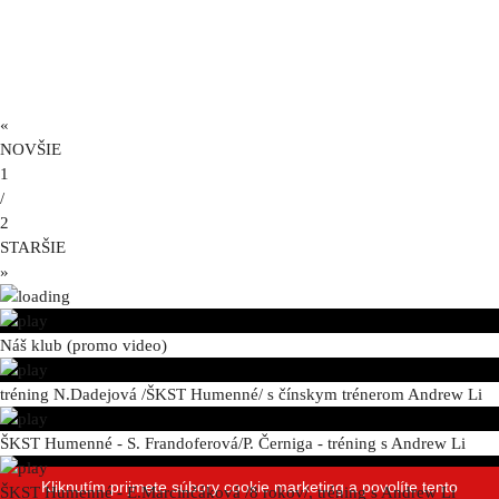
«
NOVŠIE
1
/
2
STARŠIE
»
Náš klub (promo video)
tréning N.Dadejová /ŠKST Humenné/ s čínskym trénerom Andrew Li
ŠKST Humenné - S. Frandoferová/P. Černiga - tréning s Andrew Li
Kliknutím prijmete súbory cookie marketing a povolíte tento
ŠKST Humenné - E.Marcinčáková /8 rokov/, tréning s Andrew Li