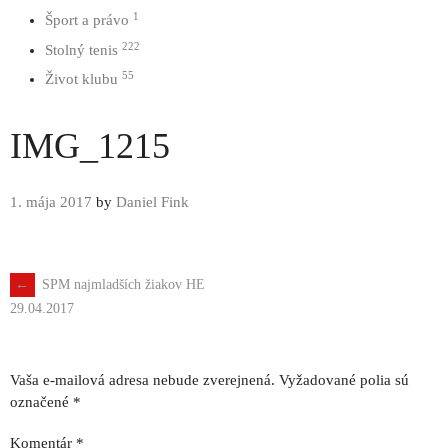
1
Šport a právo
222
Stolný tenis
55
Život klubu
IMG_1215
1. mája 2017
by
Daniel Fink
←
SPM najmladších žiakov HE
Navigácia
29.04.2017
príspevku
Vaša e-mailová adresa nebude zverejnená.
Vyžadované polia sú
označené
*
Komentár
*