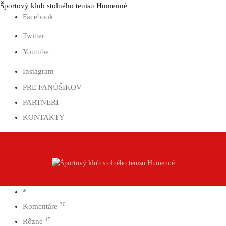
Prejsť
Športový klub stolného tenisu Humenné
na
Facebook
obsah
Twitter
Youtube
Instagram
PRE FANÚŠIKOV
PARTNERI
KONTAKTY
*
30
Komentáre
45
Rôzne