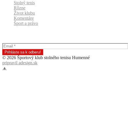
Stolný tenis
Rôzne
Život klubu
Komentáre
Šport a právo
Odber klubových správ
© 2026 Športový klub stolného tenisu Humenné
pripravil adesign.sk
▲