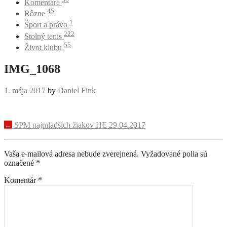
Komentáre
45
Rôzne
1
Šport a právo
222
Stolný tenis
55
Život klubu
IMG_1068
1. mája 2017
by
Daniel Fink
Navigácia
←
SPM najmladších žiakov HE 29.04.2017
príspevku
Vaša e-mailová adresa nebude zverejnená.
Vyžadované polia sú
označené
*
Komentár
*