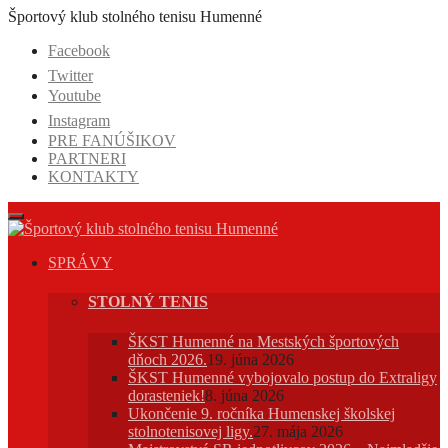
Prejsť
Športový klub stolného tenisu Humenné
na
Facebook
obsah
Twitter
Youtube
Instagram
PRE FANÚŠIKOV
PARTNERI
KONTAKTY
SPRÁVY
STOLNÝ TENIS
ŠKST Humenné na Mestských športových
dňoch 2026.
19. júna 2026
ŠKST Humenné vybojovalo postup do Extraligy
dorasteniek!
8. júna 2026
Ukončenie 9. ročníka Humenskej školskej
stolnotenisovej ligy.
27. mája 2026