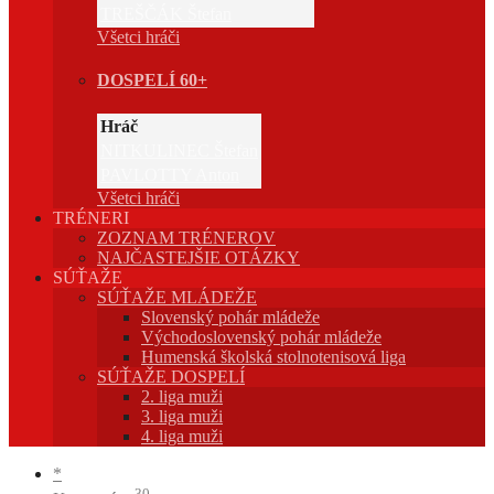
TREŠČÁK Štefan
Všetci hráči
DOSPELÍ 60+
Hráč
NITKULINEC Štefan
PAVLOTTY Anton
Všetci hráči
TRÉNERI
ZOZNAM TRÉNEROV
NAJČASTEJŠIE OTÁZKY
SÚŤAŽE
SÚŤAŽE MLÁDEŽE
Slovenský pohár mládeže
Východoslovenský pohár mládeže
Humenská školská stolnotenisová liga
SÚŤAŽE DOSPELÍ
2. liga muži
3. liga muži
4. liga muži
*
30