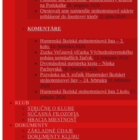
na Podskalke
28. augusta 2020
Otestovali sme najmenšie stolnotenisové nádeje
prihlásené do športovej triedy
22. júna 2020
KOMENTÁRE
Humenská školská stolnotenisová liga – 3.
kolo.
24. februára 2026
Zuzka Veľasová víťazka Východoslovenského
pohára najmladších žiačok.
23. februára 2026
Dvojnásobná majsterka kraja – Ninka
Pachovská.
18. februára 2026
Pozvánka na 9. ročník Humenskej školskej
stolnotenisovej ligy – 24. februára
10. februára
2026
Humenská školská stolnotenisová liga 2.kolo.
23.
januára 2026
KLUB
STRUČNE O KLUBE
SÚČASNÁ FILOZOFIA
HRACIA MIESTNOSŤ
DOKUMENTY
ZÁKLADNÉ ÚDAJE
DOKUMENTY KLUBU