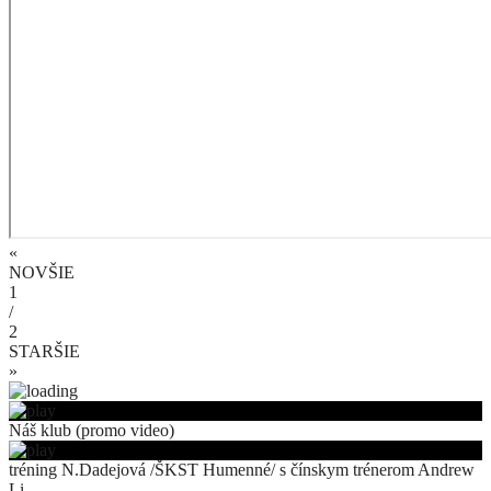
«
NOVŠIE
1
/
2
STARŠIE
»
Náš klub (promo video)
tréning N.Dadejová /ŠKST Humenné/ s čínskym trénerom Andrew
Li