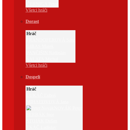
ČERNIGA Peter
Všetci hráči
Dorast
Hráč
FRANDOFEROVÁ Sára
GIBAS Marek
PANČIŠIN Radoslav
ŠALATA Michal
Všetci hráči
Dospelí
Hráč
LUKÁČ Ľuboš
MIHAĽOVOVÁ Jana
NOVÁK Peter
SERBÁK Igor
STOJÁK Dušan
TKÁČ Ladislav