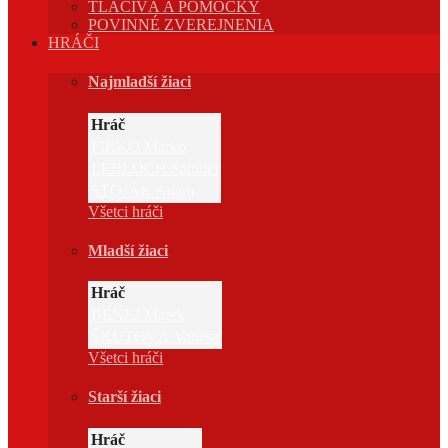
TLAČIVÁ A POMÔCKY
POVINNÉ ZVEREJNENIA
HRÁČI
Najmladší žiaci
Hráč
FIRKO Marko
LEBLOCH Samuel
STOJÁK Adam
Všetci hráči
Mladší žiaci
Hráč
BENEJ Marek
ŠKUTOVÁ Vanesa
Všetci hráči
Starší žiaci
Hráč