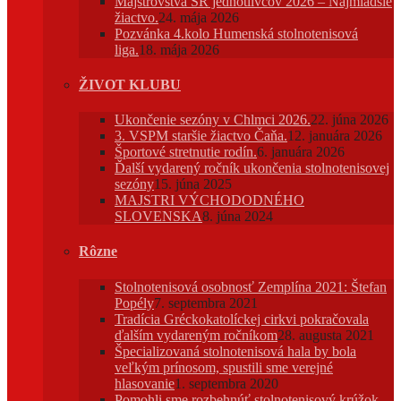
Majstrovstvá SR jednotlivcov 2026 – Najmladšie
žiactvo.
24. mája 2026
Pozvánka 4.kolo Humenská stolnotenisová
liga.
18. mája 2026
ŽIVOT KLUBU
Ukončenie sezóny v Chlmci 2026.
22. júna 2026
3. VSPM staršie žiactvo Čaňa.
12. januára 2026
Športové stretnutie rodín.
6. januára 2026
Ďalší vydarený ročník ukončenia stolnotenisovej
sezóny
15. júna 2025
MAJSTRI VÝCHODODNÉHO
SLOVENSKA
8. júna 2024
Rôzne
Stolnotenisová osobnosť Zemplína 2021: Štefan
Popély
7. septembra 2021
Tradícia Gréckokatolíckej cirkvi pokračovala
ďalším vydareným ročníkom
28. augusta 2021
Špecializovaná stolnotenisová hala by bola
veľkým prínosom, spustili sme verejné
hlasovanie
1. septembra 2020
Pomohli sme rozbehnúť stolnotenisový krúžok