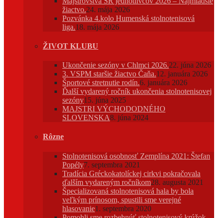
Majstrovstvá SR jednotlivcov 2026 – Najmladšie
žiactvo.
24. mája 2026
Pozvánka 4.kolo Humenská stolnotenisová
liga.
18. mája 2026
ŽIVOT KLUBU
Ukončenie sezóny v Chlmci 2026.
22. júna 2026
3. VSPM staršie žiactvo Čaňa.
12. januára 2026
Športové stretnutie rodín.
6. januára 2026
Ďalší vydarený ročník ukončenia stolnotenisovej
sezóny
15. júna 2025
MAJSTRI VÝCHODODNÉHO
SLOVENSKA
8. júna 2024
Rôzne
Stolnotenisová osobnosť Zemplína 2021: Štefan
Popély
7. septembra 2021
Tradícia Gréckokatolíckej cirkvi pokračovala
ďalším vydareným ročníkom
28. augusta 2021
Špecializovaná stolnotenisová hala by bola
veľkým prínosom, spustili sme verejné
hlasovanie
1. septembra 2020
Pomohli sme rozbehnúť stolnotenisový krúžok