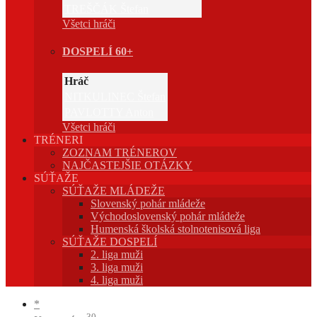
TREŠČÁK Štefan
Všetci hráči
DOSPELÍ 60+
Hráč
NITKULINEC Štefan
PAVLOTTY Anton
Všetci hráči
TRÉNERI
ZOZNAM TRÉNEROV
NAJČASTEJŠIE OTÁZKY
SÚŤAŽE
SÚŤAŽE MLÁDEŽE
Slovenský pohár mládeže
Východoslovenský pohár mládeže
Humenská školská stolnotenisová liga
SÚŤAŽE DOSPELÍ
2. liga muži
3. liga muži
4. liga muži
*
30