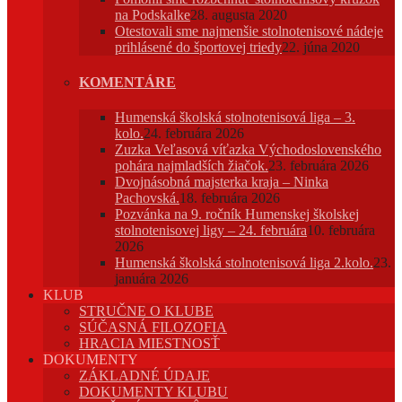
na Podskalke
28. augusta 2020
Otestovali sme najmenšie stolnotenisové nádeje
prihlásené do športovej triedy
22. júna 2020
KOMENTÁRE
Humenská školská stolnotenisová liga – 3.
kolo.
24. februára 2026
Zuzka Veľasová víťazka Východoslovenského
pohára najmladších žiačok.
23. februára 2026
Dvojnásobná majsterka kraja – Ninka
Pachovská.
18. februára 2026
Pozvánka na 9. ročník Humenskej školskej
stolnotenisovej ligy – 24. februára
10. februára
2026
Humenská školská stolnotenisová liga 2.kolo.
23.
januára 2026
KLUB
STRUČNE O KLUBE
SÚČASNÁ FILOZOFIA
HRACIA MIESTNOSŤ
DOKUMENTY
ZÁKLADNÉ ÚDAJE
DOKUMENTY KLUBU