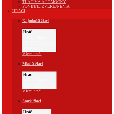
TLAČIVÁ A POMÔCKY
POVINNÉ ZVEREJNENIA
HRÁČI
Najmladší žiaci
Hráč
FIRKO Marko
LEBLOCH Samuel
STOJÁK Adam
Všetci hráči
Mladší žiaci
Hráč
BENEJ Marek
ŠKUTOVÁ Vanesa
Všetci hráči
Starší žiaci
Hráč