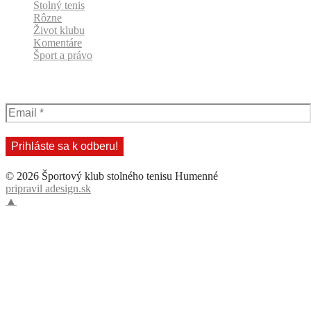
Stolný tenis
Rôzne
Život klubu
Komentáre
Šport a právo
Odber klubových správ
© 2026 Športový klub stolného tenisu Humenné
pripravil adesign.sk
▲