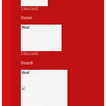
ČERNIGA Peter
Všetci hráči
Dorast
Hráč
FRANDOFEROVÁ Sára
GIBAS Marek
PANČIŠIN Radoslav
ŠALATA Michal
Všetci hráči
Dospelí
Hráč
LUKÁČ Ľuboš
MIHAĽOVOVÁ Jana
NOVÁK Peter
SERBÁK Igor
STOJÁK Dušan
TKÁČ Ladislav