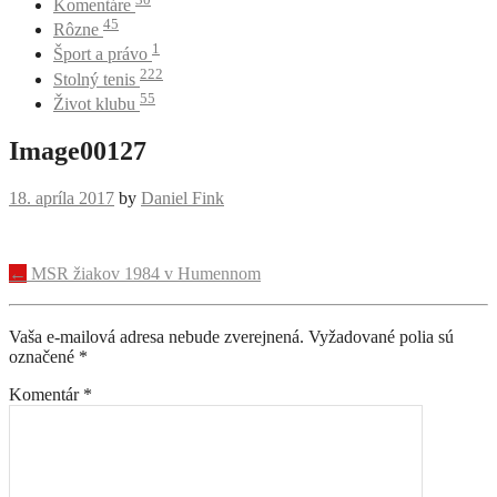
Komentáre
45
Rôzne
1
Šport a právo
222
Stolný tenis
55
Život klubu
Image00127
18. apríla 2017
by
Daniel Fink
Navigácia
←
MSR žiakov 1984 v Humennom
príspevku
Vaša e-mailová adresa nebude zverejnená.
Vyžadované polia sú
označené
*
Komentár
*