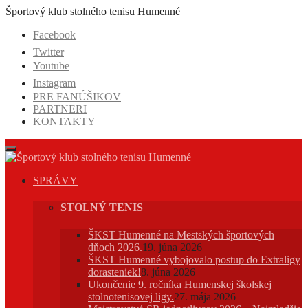
Prejsť
Športový klub stolného tenisu Humenné
na
Facebook
obsah
Twitter
Youtube
Instagram
PRE FANÚŠIKOV
PARTNERI
KONTAKTY
SPRÁVY
STOLNÝ TENIS
ŠKST Humenné na Mestských športových
dňoch 2026.
19. júna 2026
ŠKST Humenné vybojovalo postup do Extraligy
dorasteniek!
8. júna 2026
Ukončenie 9. ročníka Humenskej školskej
stolnotenisovej ligy.
27. mája 2026