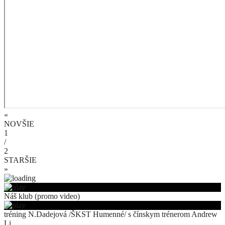
«
NOVŠIE
1
/
2
STARŠIE
»
Náš klub (promo video)
tréning N.Dadejová /ŠKST Humenné/ s čínskym trénerom Andrew
Li