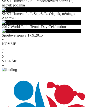
ŠKST Humenné - S. Frandoferová/Andrew Li,
nácvik podania
ŠKST Humenné - L.Sepeši/R. Olejník, tréning s
Andrew Li
2017 World Table Tennis Day Celebrations!
Športové správy 17.9.2015
«
NOVŠIE
1
/
2
STARŠIE
»