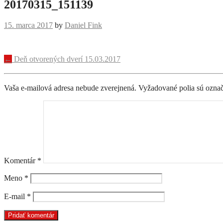
20170315_151139
15. marca 2017
by
Daniel Fink
Navigácia
←
Deň otvorených dverí 15.03.2017
príspevku
Vaša e-mailová adresa nebude zverejnená.
Vyžadované polia sú ozna
Komentár
*
Meno
*
E-mail
*