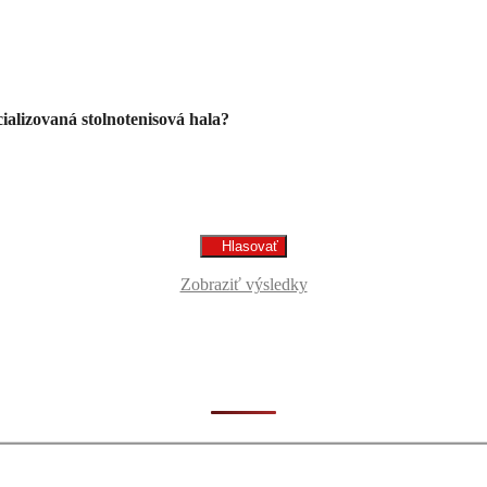
alizovaná stolnotenisová hala?
Zobraziť výsledky