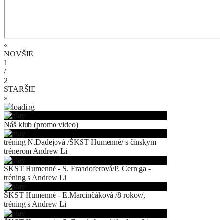
«
NOVŠIE
1
/
2
STARŠIE
»
Náš klub (promo video)
tréning N.Dadejová /ŠKST Humenné/ s čínskym
trénerom Andrew Li
ŠKST Humenné - S. Frandoferová/P. Černiga -
tréning s Andrew Li
ŠKST Humenné - E.Marcinčáková /8 rokov/,
tréning s Andrew Li