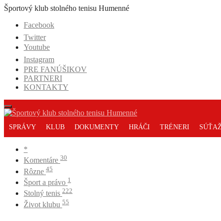
Prejsť
Športový klub stolného tenisu Humenné
na
Facebook
obsah
Twitter
Youtube
Instagram
PRE FANÚŠIKOV
PARTNERI
KONTAKTY
SPRÁVY
KLUB
DOKUMENTY
HRÁČI
TRÉNERI
SÚŤA
*
30
Komentáre
45
Rôzne
1
Šport a právo
222
Stolný tenis
55
Život klubu