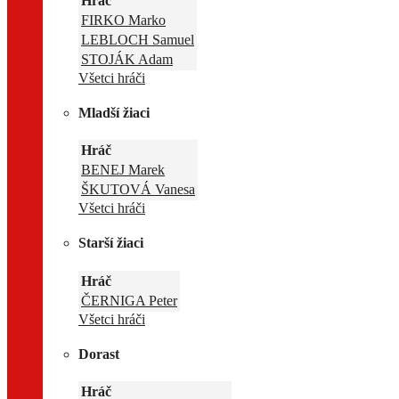
Hráč
FIRKO Marko
LEBLOCH Samuel
STOJÁK Adam
Všetci hráči
Mladší žiaci
Hráč
BENEJ Marek
ŠKUTOVÁ Vanesa
Všetci hráči
Starší žiaci
Hráč
ČERNIGA Peter
Všetci hráči
Dorast
Hráč