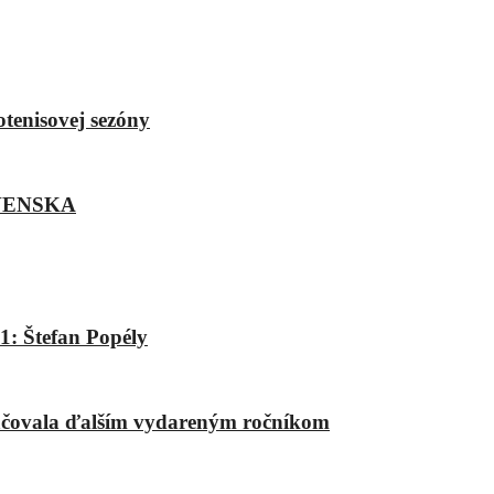
otenisovej sezóny
VENSKA
1: Štefan Popély
račovala ďalším vydareným ročníkom