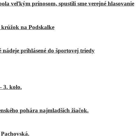
bola veľkým prínosom, spustili sme verejné hlasovanie
ý krúžok na Podskalke
é nádeje prihlásené do športovej triedy
 3. kolo.
nského pohára najmladších žiačok.
 Pachovská.