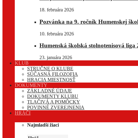
18. februára 2026
Pozvánka na 9. ročník Humenskej školsk
10. februára 2026
Humenská školská stolnotenisová liga 
23. januára 2026
KLUB
STRUČNE O KLUBE
SÚČASNÁ FILOZOFIA
HRACIA MIESTNOSŤ
DOKUMENTY
ZÁKLADNÉ ÚDAJE
DOKUMENTY KLUBU
TLAČIVÁ A POMÔCKY
POVINNÉ ZVEREJNENIA
HRÁČI
Najmladší žiaci