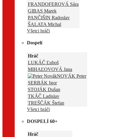
FRANDOFEROVÁ Sára
GIBAS Marek
PANČIŠIN Radoslav
ŠALATA Michal
Všetci hráči
Dospelí
Hráč
LUKÁČ Ľuboš
MIHAĽOVOVÁ Jana
NOVÁK Peter
SERBÁK Igor
STOJÁK Dušan
TKÁČ Ladislav
TREŠČÁK Štefan
Všetci hráči
DOSPELÍ 60+
Hráč