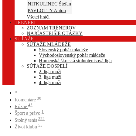
NITKULINEC Štefan
PAVLOTTY Anton
Všetci hráči
TRÉNERI
ZOZNAM TRÉNEROV
NAJČASTEJŠIE OTÁZKY
SÚŤAŽE
SÚŤAŽE MLÁDEŽE
Slovenský pohár mládeže
Východoslovenský pohár mládeže
Humenská školská stolnotenisová liga
SÚŤAŽE DOSPELÍ
2. liga muži
3. liga muži
4. liga muži
*
30
Komentáre
45
Rôzne
1
Šport a právo
222
Stolný tenis
55
Život klubu