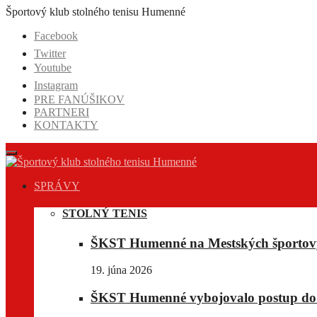
Prejsť
Športový klub stolného tenisu Humenné
na
Facebook
obsah
Twitter
Youtube
Instagram
PRE FANÚŠIKOV
PARTNERI
KONTAKTY
SPRÁVY
STOLNÝ TENIS
ŠKST Humenné na Mestských športov
19. júna 2026
ŠKST Humenné vybojovalo postup do E