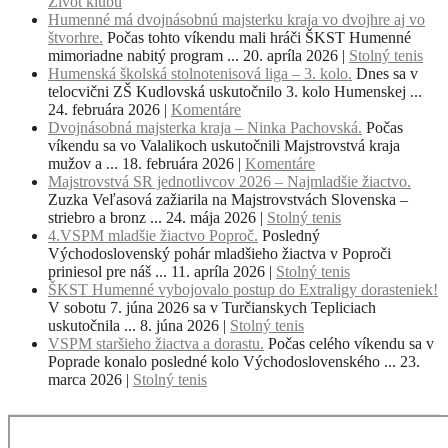
Život klubu
Humenné má dvojnásobnú majsterku kraja vo dvojhre aj vo
štvorhre.
Počas tohto víkendu mali hráči ŠKST Humenné
mimoriadne nabitý program ...
20. apríla 2026
|
Stolný tenis
Humenská školská stolnotenisová liga – 3. kolo.
Dnes sa v
telocvični ZŠ Kudlovská uskutočnilo 3. kolo Humenskej ...
24. februára 2026
|
Komentáre
Dvojnásobná majsterka kraja – Ninka Pachovská.
Počas
víkendu sa vo Valalikoch uskutočnili Majstrovstvá kraja
mužov a ...
18. februára 2026
|
Komentáre
Majstrovstvá SR jednotlivcov 2026 – Najmladšie žiactvo.
Zuzka Veľasová zažiarila na Majstrovstvách Slovenska –
striebro a bronz ...
24. mája 2026
|
Stolný tenis
4.VSPM mladšie žiactvo Poproč.
Posledný
Východoslovenský pohár mladšieho žiactva v Poproči
priniesol pre náš ...
11. apríla 2026
|
Stolný tenis
ŠKST Humenné vybojovalo postup do Extraligy dorasteniek!
V sobotu 7. júna 2026 sa v Turčianskych Tepliciach
uskutočnila ...
8. júna 2026
|
Stolný tenis
VSPM staršieho žiactva a dorastu.
Počas celého víkendu sa v
Poprade konalo posledné kolo Východoslovenského ...
23.
marca 2026
|
Stolný tenis