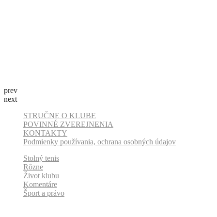
prev
next
STRUČNE O KLUBE
POVINNÉ ZVEREJNENIA
KONTAKTY
Podmienky používania, ochrana osobných údajov
Stolný tenis
Rôzne
Život klubu
Komentáre
Šport a právo
Odber klubových správ