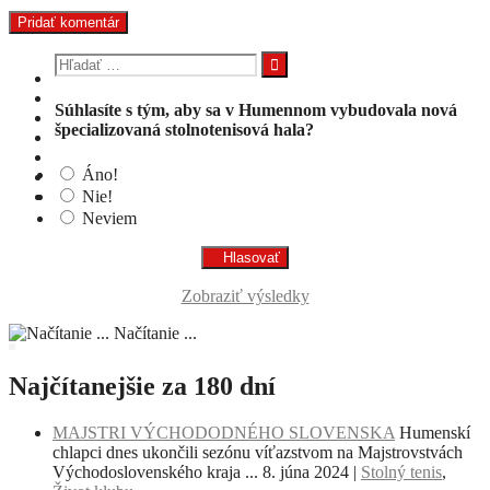
Hľadať:
Súhlasíte s tým, aby sa v Humennom vybudovala nová
špecializovaná stolnotenisová hala?
Áno!
Nie!
Neviem
Zobraziť výsledky
Načítanie ...
Najčítanejšie za 180 dní
MAJSTRI VÝCHODODNÉHO SLOVENSKA
Humenskí
chlapci dnes ukončili sezónu víťazstvom na Majstrovstvách
Východoslovenského kraja ...
8. júna 2024
|
Stolný tenis
,