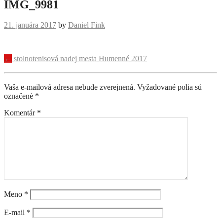
IMG_9981
21. januára 2017
by
Daniel Fink
Navigácia
←
stolnotenisová nadej mesta Humenné 2017
príspevku
Vaša e-mailová adresa nebude zverejnená.
Vyžadované polia sú
označené
*
Komentár
*
Meno
*
E-mail
*