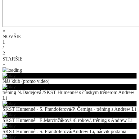
«
NOVŠIE
1
/
2
STARŠIE
»
Náš klub (promo video)
tréning N.Dadejová /ŠKST Humenné/ s čínskym trénerom Andrew
Li
ŠKST Humenné - S. Frandoferová/P. Černiga - tréning s Andrew Li
ŠKST Humenné - E.Marcinčáková /8 rokov/, tréning s Andrew Li
ŠKST Humenné - S. Frandoferová/Andrew Li, nácvik podania