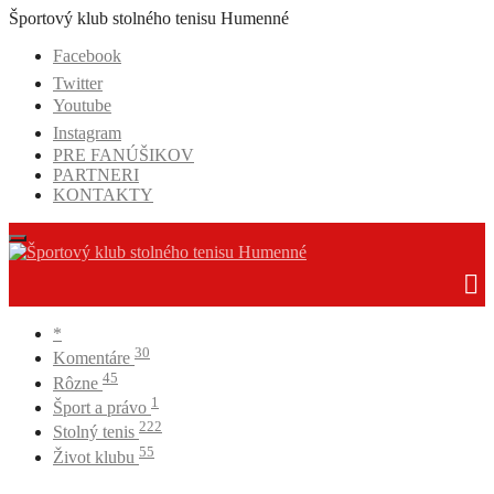
Prejsť
Športový klub stolného tenisu Humenné
na
Facebook
obsah
Twitter
Youtube
Instagram
PRE FANÚŠIKOV
PARTNERI
KONTAKTY
*
30
Komentáre
45
Rôzne
1
Šport a právo
222
Stolný tenis
55
Život klubu