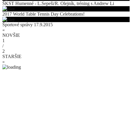
ŠKST Humenné - L.Sepeši/R. Olejník, tréning s Andrew Li
2017 World Table Tennis Day Celebrations!
Športové správy 17.9.2015
«
NOVŠIE
1
/
2
STARŠIE
»