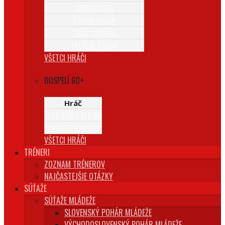
SERBÁK IGOR
STOJÁK DUŠAN
TKÁČ LADISLAV
TREŠČÁK ŠTEFAN
VŠETCI HRÁČI
DOSPELÍ 60+
Hráč
NITKULINEC ŠTEFAN
PAVLOTTY ANTON
VŠETCI HRÁČI
TRÉNERI
ZOZNAM TRÉNEROV
NAJČASTEJŠIE OTÁZKY
SÚŤAŽE
SÚŤAŽE MLÁDEŽE
SLOVENSKÝ POHÁR MLÁDEŽE
VÝCHODOSLOVENSKÝ POHÁR MLÁDEŽE