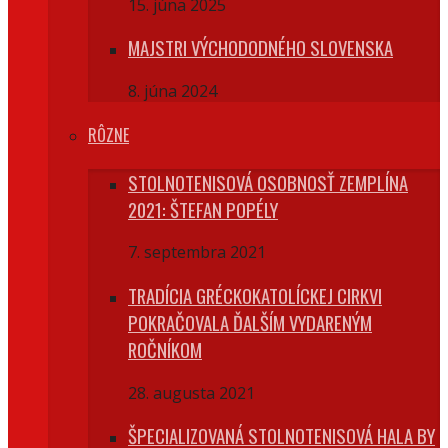
15. júna 2025
MAJSTRI VÝCHODODNÉHO SLOVENSKA
8. júna 2024
RÔZNE
STOLNOTENISOVÁ OSOBNOSŤ ZEMPLÍNA
2021: ŠTEFAN POPÉLY
7. septembra 2021
TRADÍCIA GRÉCKOKATOLÍCKEJ CIRKVI
POKRAČOVALA ĎALŠÍM VYDARENÝM
ROČNÍKOM
28. augusta 2021
ŠPECIALIZOVANÁ STOLNOTENISOVÁ HALA BY