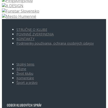
STRUČNE O KLUBE
POVINNÉ ZVEREJNENIA
KONTAKTY
Podmienky používania, ochrana osobných údajov
Stolný tenis
Rôzne
Život klubu
Komentáre
Šport a právo
ODBER KLUBOVÝCH SPRÁV