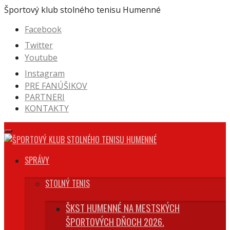
Prejsť
Športový klub stolného tenisu Humenné
na
Facebook
obsah
Twitter
Youtube
Instagram
PRE FANÚŠIKOV
PARTNERI
KONTAKTY
SPRÁVY
STOLNÝ TENIS
ŠKST HUMENNÉ NA MESTSKÝCH
ŠPORTOVÝCH DŇOCH 2026.