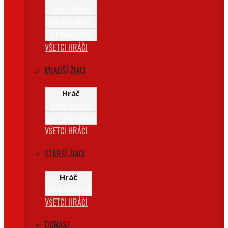
FIRKO MARKO
LEBLOCH SAMUEL
STOJÁK ADAM
VŠETCI HRÁČI
MLADŠÍ ŽIACI
Hráč
BENEJ MAREK
ŠKUTOVÁ VANESA
VŠETCI HRÁČI
STARŠÍ ŽIACI
Hráč
ČERNIGA PETER
VŠETCI HRÁČI
DORAST