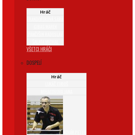
Hráč
FRANDOFEROVÁ SÁRA
GIBAS MAREK
PANČIŠIN RADOSLAV
ŠALATA MICHAL
VŠETCI HRÁČI
DOSPELÍ
Hráč
LUKÁČ ĽUBOŠ
MIHAĽOVOVÁ JANA
NOVÁK PETER