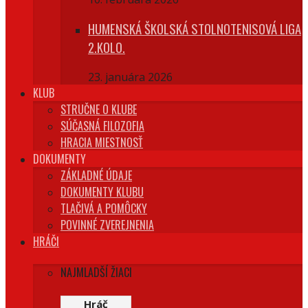
HUMENSKÁ ŠKOLSKÁ STOLNOTENISOVÁ LIGA
2.KOLO.
23. januára 2026
KLUB
STRUČNE O KLUBE
SÚČASNÁ FILOZOFIA
HRACIA MIESTNOSŤ
DOKUMENTY
ZÁKLADNÉ ÚDAJE
DOKUMENTY KLUBU
TLAČIVÁ A POMÔCKY
POVINNÉ ZVEREJNENIA
HRÁČI
NAJMLADŠÍ ŽIACI
Hráč