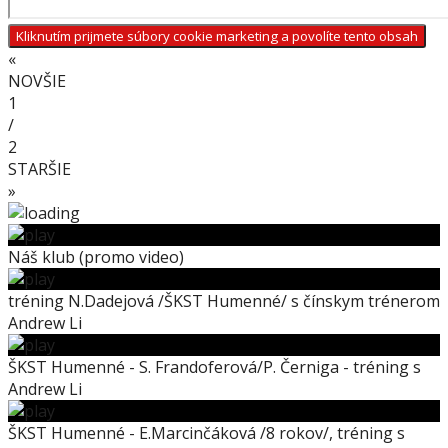
Kliknutím prijmete súbory cookie marketing a povolíte tento obsah
«
NOVŠIE
1
/
2
STARŠIE
»
Náš klub (promo video)
tréning N.Dadejová /ŠKST Humenné/ s čínskym trénerom
Andrew Li
ŠKST Humenné - S. Frandoferová/P. Černiga - tréning s
Andrew Li
ŠKST Humenné - E.Marcinčáková /8 rokov/, tréning s