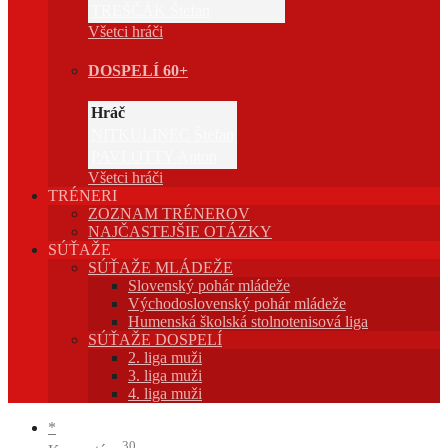
TREŠČÁK Štefan
Všetci hráči
DOSPELÍ 60+
Hráč
NITKULINEC Štefan
PAVLOTTY Anton
Všetci hráči
TRÉNERI
ZOZNAM TRÉNEROV
NAJČASTEJŠIE OTÁZKY
SÚŤAŽE
SÚŤAŽE MLÁDEŽE
Slovenský pohár mládeže
Východoslovenský pohár mládeže
Humenská školská stolnotenisová liga
SÚŤAŽE DOSPELÍ
2. liga muži
3. liga muži
4. liga muži
*
30