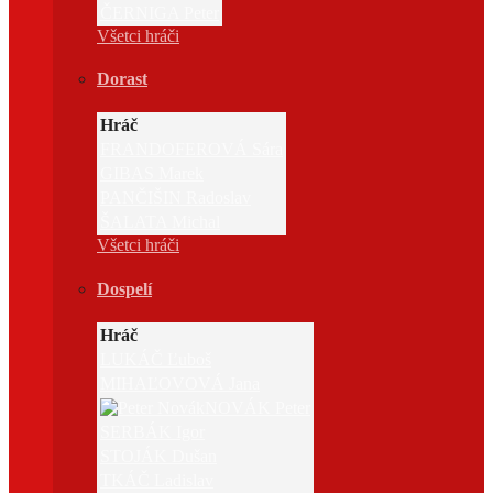
ČERNIGA Peter
Všetci hráči
Dorast
Hráč
FRANDOFEROVÁ Sára
GIBAS Marek
PANČIŠIN Radoslav
ŠALATA Michal
Všetci hráči
Dospelí
Hráč
LUKÁČ Ľuboš
MIHAĽOVOVÁ Jana
NOVÁK Peter
SERBÁK Igor
STOJÁK Dušan
TKÁČ Ladislav