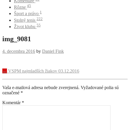
Komentáre
45
Rôzne
1
Šport a právo
222
Stolný tenis
55
Život klubu
img_9081
4. decembra 2016
by
Daniel Fink
Navigácia
←
VSPM najmladších žiakov 03.12.2016
príspevku
Vaša e-mailová adresa nebude zverejnená.
Vyžadované polia sú
označené
*
Komentár
*