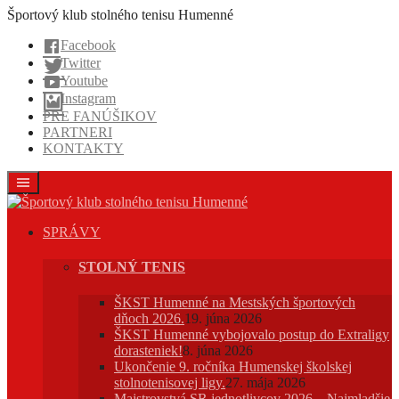
Prejsť
Športový klub stolného tenisu Humenné
na
Facebook
obsah
Twitter
Youtube
Instagram
PRE FANÚŠIKOV
PARTNERI
KONTAKTY
SPRÁVY
STOLNÝ TENIS
ŠKST Humenné na Mestských športových
dňoch 2026.
19. júna 2026
ŠKST Humenné vybojovalo postup do Extraligy
dorasteniek!
8. júna 2026
Ukončenie 9. ročníka Humenskej školskej
stolnotenisovej ligy.
27. mája 2026
Majstrovstvá SR jednotlivcov 2026 – Najmladšie