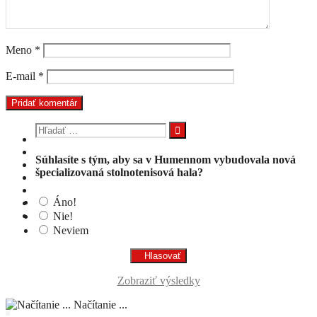
Meno
*
E-mail
*
Hľadať:
Súhlasíte s tým, aby sa v Humennom vybudovala nová
špecializovaná stolnotenisová hala?
Áno!
Nie!
Neviem
Zobraziť výsledky
Načítanie ...