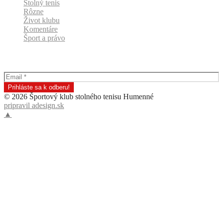
Stolný tenis
Rôzne
Život klubu
Komentáre
Šport a právo
Odber klubových správ
© 2026 Športový klub stolného tenisu Humenné
pripravil adesign.sk
▲