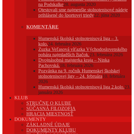
na Podskalke
28. augusta 2020
Otestovali sme najmenšie stolnotenisové nádeje
prihlásené do športovej triedy
22. júna 2020
KOMENTÁRE
Humenská školská stolnotenisová liga – 3.
kolo.
24. februára 2026
Zuzka Veľasová víťazka Východoslovenského
pohára najmladších žiačok.
23. februára 2026
Dvojnásobná majsterka kraja – Ninka
Pachovská.
18. februára 2026
Pozvánka na 9. ročník Humenskej školskej
stolnotenisovej ligy – 24. februára
10. februára
2026
Humenská školská stolnotenisová liga 2.kolo.
23.
januára 2026
KLUB
STRUČNE O KLUBE
SÚČASNÁ FILOZOFIA
HRACIA MIESTNOSŤ
DOKUMENTY
ZÁKLADNÉ ÚDAJE
DOKUMENTY KLUBU