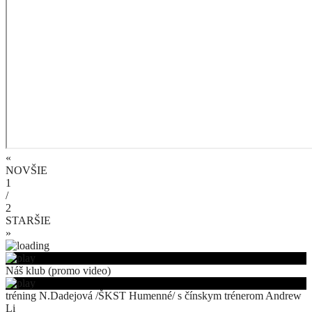
«
NOVŠIE
1
/
2
STARŠIE
»
Náš klub (promo video)
tréning N.Dadejová /ŠKST Humenné/ s čínskym trénerom Andrew
Li