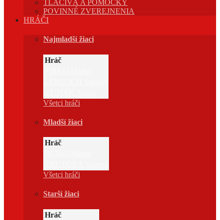
TLAČIVÁ A POMÔCKY
POVINNÉ ZVEREJNENIA
HRÁČI
Najmladší žiaci
Hráč
FIRKO Marko
LEBLOCH Samuel
STOJÁK Adam
Všetci hráči
Mladší žiaci
Hráč
BENEJ Marek
ŠKUTOVÁ Vanesa
Všetci hráči
Starší žiaci
Hráč