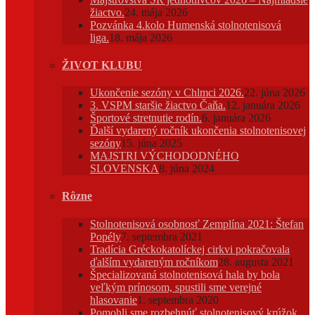
žiactvo.
24. mája 2026
Pozvánka 4.kolo Humenská stolnotenisová
liga.
18. mája 2026
ŽIVOT KLUBU
Ukončenie sezóny v Chlmci 2026.
22. júna 2026
3. VSPM staršie žiactvo Čaňa.
12. januára 2026
Športové stretnutie rodín.
6. januára 2026
Ďalší vydarený ročník ukončenia stolnotenisovej
sezóny
15. júna 2025
MAJSTRI VÝCHODODNÉHO
SLOVENSKA
8. júna 2024
Rôzne
Stolnotenisová osobnosť Zemplína 2021: Štefan
Popély
7. septembra 2021
Tradícia Gréckokatolíckej cirkvi pokračovala
ďalším vydareným ročníkom
28. augusta 2021
Špecializovaná stolnotenisová hala by bola
veľkým prínosom, spustili sme verejné
hlasovanie
1. septembra 2020
Pomohli sme rozbehnúť stolnotenisový krúžok