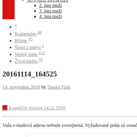
2. liga muži
3. liga muži
4. liga muži
*
30
Komentáre
45
Rôzne
1
Šport a právo
222
Stolný tenis
55
Život klubu
20161114_164525
14. novembra 2016
by
Daniel Fink
Navigácia
←
Kondičný tréning 14.11.2016
príspevku
Vaša e-mailová adresa nebude zverejnená.
Vyžadované polia sú ozna