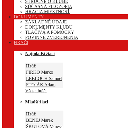
STRUČNE O KLUBE
SÚČASNÁ FILOZOFIA
HRACIA MIESTNOSŤ
DOKUMENTY
ZÁKLADNÉ ÚDAJE
DOKUMENTY KLUBU
TLAČIVÁ A POMÔCKY
POVINNÉ ZVEREJNENIA
HRÁČI
Najmladší žiaci
Hráč
FIRKO Marko
LEBLOCH Samuel
STOJÁK Adam
Všetci hráči
Mladší žiaci
Hráč
BENEJ Marek
ŠKUTOVÁ Vanesa