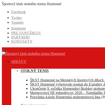
Prejsť
Športový klub stolného tenisu Humenné
na
Facebook
obsah
Twitter
Youtube
Instagram
PRE FANÚŠIKOV
PARTNERI
KONTAKTY
SPRÁVY
STOLNÝ TENIS
ŠKST Humenné na Mestských športových dňoch 
ŠKST Humenné vybojovalo postup do Extraligy d
Ukončenie 9. ročníka Humenskej školskej stolnoten
Majstrovstvá SR jednotlivcov 2026 – Najmladšie ž
Pozvánka 4.kolo Humenská stolnotenisová liga.
18