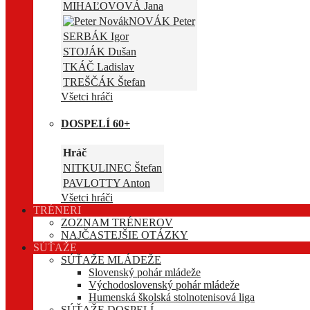
MIHAĽOVOVÁ Jana
NOVÁK Peter
SERBÁK Igor
STOJÁK Dušan
TKÁČ Ladislav
TREŠČÁK Štefan
Všetci hráči
DOSPELÍ 60+
Hráč
NITKULINEC Štefan
PAVLOTTY Anton
Všetci hráči
TRÉNERI
ZOZNAM TRÉNEROV
NAJČASTEJŠIE OTÁZKY
SÚŤAŽE
SÚŤAŽE MLÁDEŽE
Slovenský pohár mládeže
Východoslovenský pohár mládeže
Humenská školská stolnotenisová liga
SÚŤAŽE DOSPELÍ