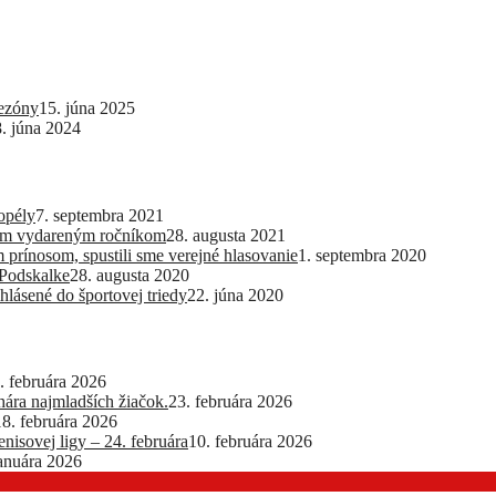
sezóny
15. júna 2025
8. júna 2024
opély
7. septembra 2021
lším vydareným ročníkom
28. augusta 2021
 prínosom, spustili sme verejné hlasovanie
1. septembra 2020
 Podskalke
28. augusta 2020
hlásené do športovej triedy
22. júna 2020
. februára 2026
ra najmladších žiačok.
23. februára 2026
18. februára 2026
nisovej ligy – 24. februára
10. februára 2026
januára 2026