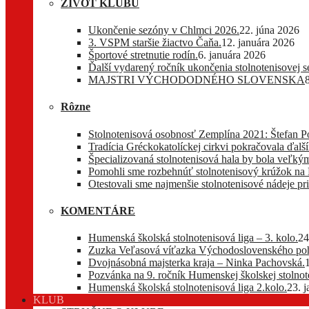
ŽIVOT KLUBU
Ukončenie sezóny v Chlmci 2026.
22. júna 2026
3. VSPM staršie žiactvo Čaňa.
12. januára 2026
Športové stretnutie rodín.
6. januára 2026
Ďalší vydarený ročník ukončenia stolnotenisovej 
MAJSTRI VÝCHODODNÉHO SLOVENSKA
Rôzne
Stolnotenisová osobnosť Zemplína 2021: Štefan P
Tradícia Gréckokatolíckej cirkvi pokračovala ďa
Špecializovaná stolnotenisová hala by bola veľkým
Pomohli sme rozbehnúť stolnotenisový krúžok na
Otestovali sme najmenšie stolnotenisové nádeje pri
KOMENTÁRE
Humenská školská stolnotenisová liga – 3. kolo.
24
Zuzka Veľasová víťazka Východoslovenského pohá
Dvojnásobná majsterka kraja – Ninka Pachovská.
Pozvánka na 9. ročník Humenskej školskej stolnote
Humenská školská stolnotenisová liga 2.kolo.
23. 
KLUB