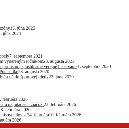
sezóny
15. júna 2025
8. júna 2024
opély
7. septembra 2021
lším vydareným ročníkom
28. augusta 2021
 prínosom, spustili sme verejné hlasovanie
1. septembra 2020
 Podskalke
28. augusta 2020
hlásené do športovej triedy
22. júna 2020
. februára 2026
ra najmladších žiačok.
23. februára 2026
18. februára 2026
nisovej ligy – 24. februára
10. februára 2026
januára 2026