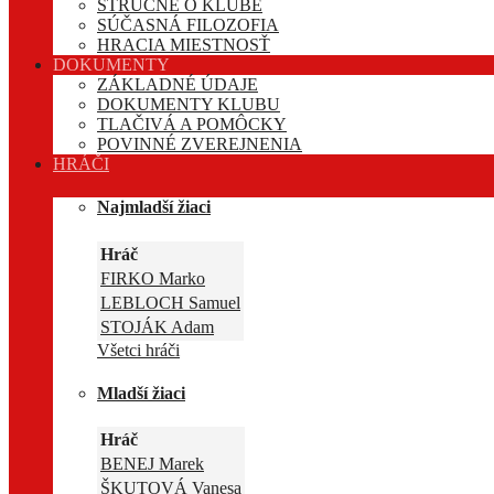
STRUČNE O KLUBE
SÚČASNÁ FILOZOFIA
HRACIA MIESTNOSŤ
DOKUMENTY
ZÁKLADNÉ ÚDAJE
DOKUMENTY KLUBU
TLAČIVÁ A POMÔCKY
POVINNÉ ZVEREJNENIA
HRÁČI
Najmladší žiaci
Hráč
FIRKO Marko
LEBLOCH Samuel
STOJÁK Adam
Všetci hráči
Mladší žiaci
Hráč
BENEJ Marek
ŠKUTOVÁ Vanesa