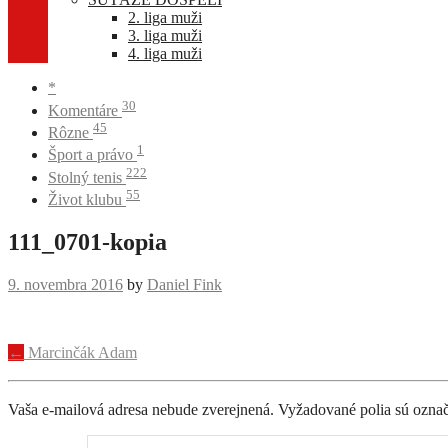
2. liga muži
3. liga muži
4. liga muži
*
30
Komentáre
45
Rôzne
1
Šport a právo
222
Stolný tenis
55
Život klubu
111_0701-kopia
9. novembra 2016
by
Daniel Fink
Navigácia
←
Marcinčák Adam
príspevku
Vaša e-mailová adresa nebude zverejnená.
Vyžadované polia sú ozna