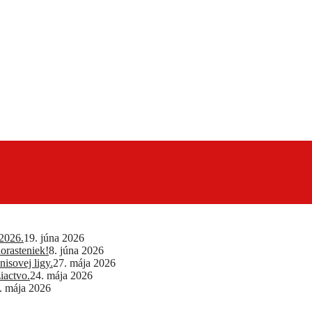
2026.
19. júna 2026
orasteniek!
8. júna 2026
isovej ligy.
27. mája 2026
iactvo.
24. mája 2026
. mája 2026