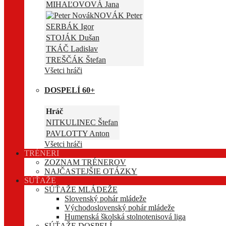
MIHAĽOVOVÁ Jana
NOVÁK Peter
SERBÁK Igor
STOJÁK Dušan
TKÁČ Ladislav
TREŠČÁK Štefan
Všetci hráči
DOSPELÍ 60+
Hráč
NITKULINEC Štefan
PAVLOTTY Anton
Všetci hráči
TRÉNERI
ZOZNAM TRÉNEROV
NAJČASTEJŠIE OTÁZKY
SÚŤAŽE
SÚŤAŽE MLÁDEŽE
Slovenský pohár mládeže
Východoslovenský pohár mládeže
Humenská školská stolnotenisová liga
SÚŤAŽE DOSPELÍ