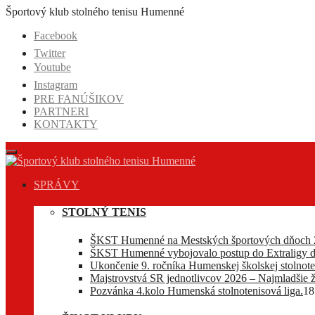
Prejsť
Športový klub stolného tenisu Humenné
na
Facebook
obsah
Twitter
Youtube
Instagram
PRE FANÚŠIKOV
PARTNERI
KONTAKTY
SPRÁVY
STOLNÝ TENIS
ŠKST Humenné na Mestských športových dňoch 
ŠKST Humenné vybojovalo postup do Extraligy d
Ukončenie 9. ročníka Humenskej školskej stolnoten
Majstrovstvá SR jednotlivcov 2026 – Najmladšie ž
Pozvánka 4.kolo Humenská stolnotenisová liga.
18