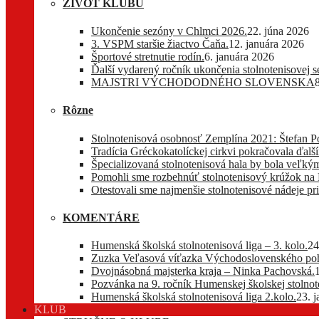
ŽIVOT KLUBU
Ukončenie sezóny v Chlmci 2026.
22. júna 2026
3. VSPM staršie žiactvo Čaňa.
12. januára 2026
Športové stretnutie rodín.
6. januára 2026
Ďalší vydarený ročník ukončenia stolnotenisovej 
MAJSTRI VÝCHODODNÉHO SLOVENSKA
Rôzne
Stolnotenisová osobnosť Zemplína 2021: Štefan P
Tradícia Gréckokatolíckej cirkvi pokračovala ďa
Špecializovaná stolnotenisová hala by bola veľkým
Pomohli sme rozbehnúť stolnotenisový krúžok na
Otestovali sme najmenšie stolnotenisové nádeje pri
KOMENTÁRE
Humenská školská stolnotenisová liga – 3. kolo.
24
Zuzka Veľasová víťazka Východoslovenského pohá
Dvojnásobná majsterka kraja – Ninka Pachovská.
Pozvánka na 9. ročník Humenskej školskej stolnote
Humenská školská stolnotenisová liga 2.kolo.
23. 
KLUB