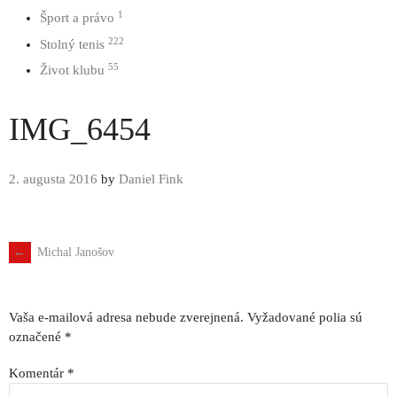
1
Šport a právo
222
Stolný tenis
55
Život klubu
IMG_6454
2. augusta 2016
by
Daniel Fink
←
Michal Janošov
Navigácia
príspevku
Vaša e-mailová adresa nebude zverejnená.
Vyžadované polia sú
označené
*
Komentár
*