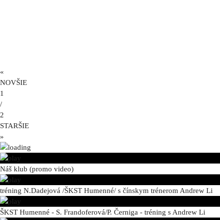
«
NOVŠIE
1
/
2
STARŠIE
»
Náš klub (promo video)
tréning N.Dadejová /ŠKST Humenné/ s čínskym trénerom Andrew Li
ŠKST Humenné - S. Frandoferová/P. Černiga - tréning s Andrew Li