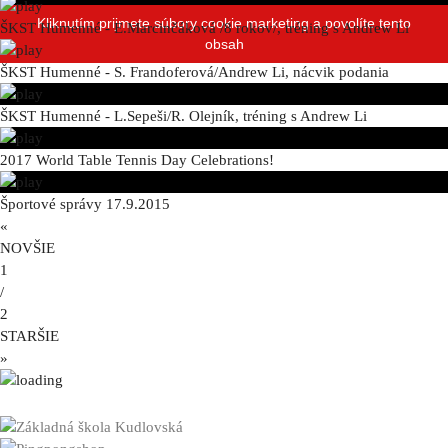
Kliknutím prijmete súbory cookie marketing a povolíte tento
ŠKST Humenné - E.Marcinčáková /8 rokov/, tréning s Andrew Li
obsah
ŠKST Humenné - S. Frandoferová/Andrew Li, nácvik podania
ŠKST Humenné - L.Sepeši/R. Olejník, tréning s Andrew Li
2017 World Table Tennis Day Celebrations!
Športové správy 17.9.2015
«
NOVŠIE
1
/
2
STARŠIE
»