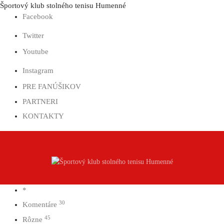
Prejsť
Športový klub stolného tenisu Humenné
na
Facebook
obsah
Twitter
Youtube
Instagram
PRE FANÚŠIKOV
PARTNERI
KONTAKTY
*
30
Komentáre
45
Rôzne